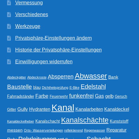
Vermessung
Verschiedenes
Werkzeuge
Privatsphäre-Einstellungen ändern
Historie der Privatsphäre-Einstellungen
Einwilligungen widerrufen
Abwasser
Absperren
Bank
Abdeckgitter
Abdeckroste
Edelstahl
Baustelle
blau
Dichtheitsprüfung
E-Bike
funkenfrei
Gas
Farbe
gelb
Fahrradständer
Feuerwehr
Geruch
Kanal
Gully
Kanalarbeiten
Hydranten
Kanaldeckel
Gitter
Kanalschächte
Kanalschacht
Kunststoff
Kanaldeckelheber
Reparatur
messen
Orts- Wasserverteilungen
reflektierend
Regenwasser
Schacht
Rohrleitungen