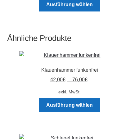
Dieses
Ausführung wählen
Produkt
weist
mehrere
Varianten
Ähnliche Produkte
auf.
Die
Optionen
können
Klauenhammer funkenfrei
auf
der
42,00
€
–
76,00
€
Produktseite
exkl. MwSt.
gewählt
Dieses
werden
Ausführung wählen
Produkt
weist
mehrere
Varianten