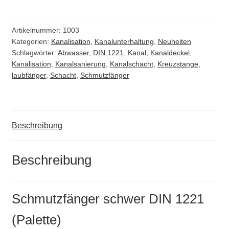
DIN
1221
(Palette)
Artikelnummer:
1003
Kategorien:
Kanalisation
,
Kanalunterhaltung
,
Neuheiten
Menge
Schlagwörter:
Abwasser
,
DIN 1221
,
Kanal
,
Kanaldeckel
,
Kanalisation
,
Kanalsanierung
,
Kanalschacht
,
Kreuzstange
,
laubfänger
,
Schacht
,
Schmutzfänger
Beschreibung
Beschreibung
Schmutzfänger schwer DIN 1221
(Palette)