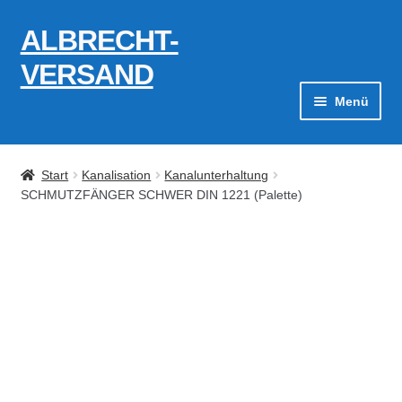
ALBRECHT-
Zur
Zum
Navigation
Inhalt
VERSAND
springen
springen
Menü
Zahlungsarten
Start
Kanalisation
Kanalunterhaltung
AGB
SCHMUTZFÄNGER SCHWER DIN 1221 (Palette)
Widerrufsbelehrung
Kontakt
Datenschutzerklärung
Impressum