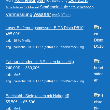
rot
Rohr
Sanierung
Straßeneinläufe
Straßenkappen
Schlüssel
Schachtdeckel
Wasser
Vermessung
weiß
öffnen
Laser-Entfernungsmesser LEICA Disto D510
485,00
€
exkl. 19 % MwSt.
zzgl. pauschal 10,00 EUR (netto) für Porto/Verpackung
Fahrradständer mit 6 Plätzen beidseitig
240,00
€
–
330,00
€
exkl. MwSt.
zzgl. pauschal 10,00 EUR (netto) für Porto/Verpackung
Edelstahl - Steigkasten mit Haltegriff
55,50
€
–
85,50
€
exkl. MwSt.