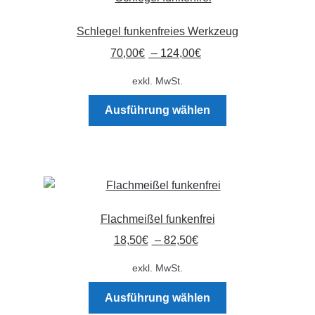
auf.
Die
Schlegel funkenfreies Werkzeug
Optionen
70,00
€
–
124,00
€
können
auf
exkl. MwSt.
der
Dieses
Produktseite
Ausführung wählen
Produkt
gewählt
weist
werden
mehrere
Varianten
auf.
Die
Flachmeißel funkenfrei
Optionen
18,50
€
–
82,50
€
können
auf
exkl. MwSt.
der
Dieses
Produktseite
Ausführung wählen
Produkt
gewählt