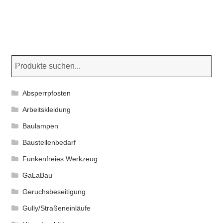
weist
werden
mehrere
Varianten
auf.
Die
Optionen
können
Absperrpfosten
auf
der
Arbeitskleidung
Produktseite
Baulampen
gewählt
Baustellenbedarf
werden
Funkenfreies Werkzeug
GaLaBau
Geruchsbeseitigung
Gully/Straßeneinläufe