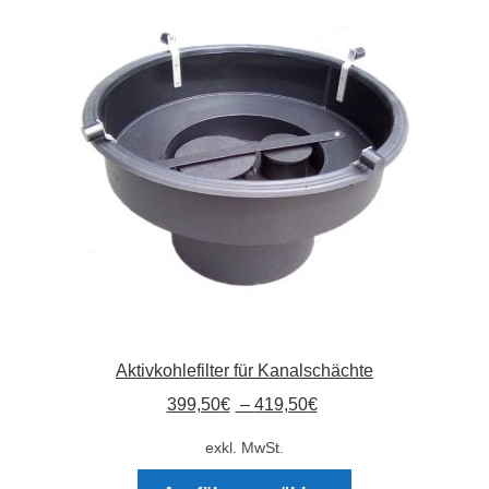
Aktivkohlefilter für Kanalschächte
399,50
€
–
419,50
€
exkl. MwSt.
Dieses