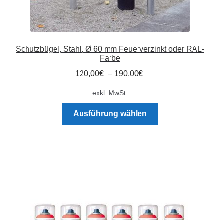
Schutzbügel, Stahl, Ø 60 mm Feuerverzinkt oder RAL-
Farbe
120,00
€
–
190,00
€
exkl. MwSt.
Dieses
Ausführung wählen
Produkt
weist
mehrere
Varianten
auf.
Die
Optionen
können
auf