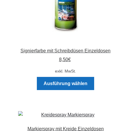
Signierfarbe mit Schreibdüsen Einzeldosen
8,50
€
exkl. MwSt.
Dieses
Ausführung wählen
Produkt
weist
mehrere
Varianten
auf.
Die
Markierspray mit Kreide Einzeldosen