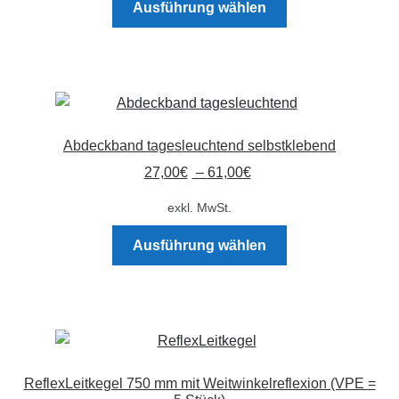
Ausführung wählen
Produkt
weist
mehrere
Varianten
auf.
Die
Abdeckband tagesleuchtend selbstklebend
Optionen
27,00
€
–
61,00
€
können
auf
exkl. MwSt.
der
Dieses
Produktseite
Ausführung wählen
Produkt
gewählt
weist
werden
mehrere
Varianten
auf.
Die
ReflexLeitkegel 750 mm mit Weitwinkelreflexion (VPE =
Optionen