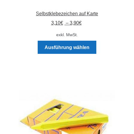
Selbstklebezeichen auf Karte
3,10
€
–
3,90
€
exkl. MwSt.
Dieses
Ausführung wählen
Produkt
weist
mehrere
Varianten
auf.
Die
Optionen
können
auf
der
Produktseite
gewählt