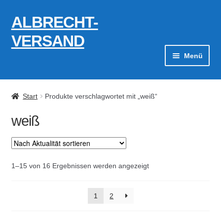
ALBRECHT-
Zur
Zum
Navigation
Inhalt
VERSAND
springen
springen
Menü
Zahlungsarten
Start
Produkte verschlagwortet mit „weiß“
AGB
weiß
Widerrufsbelehrung
Kontakt
Nach
1–15 von 16 Ergebnissen werden angezeigt
Aktualität
Datenschutzerklärung
sortiert
1
2
Impressum