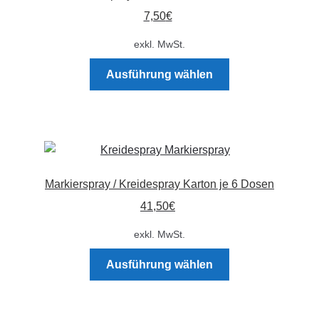
Optionen
7,50
€
können
auf
exkl. MwSt.
der
Dieses
Produktseite
Ausführung wählen
Produkt
gewählt
weist
werden
mehrere
Varianten
auf.
Die
Markierspray / Kreidespray Karton je 6 Dosen
Optionen
41,50
€
können
auf
exkl. MwSt.
der
Dieses
Produktseite
Ausführung wählen
Produkt
gewählt
weist
werden
mehrere