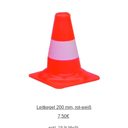
Absperrpfosten
Arbeitskleidung
Baulampen
Baustellenbedarf
Funkenfreies Werkzeug
GaLaBau
Hinweisschilder
Leitkegel 200 mm, rot-weiß
Kanalisation
7,50
€
exkl. 19 % MwSt.