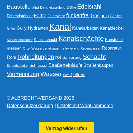
Edelstahl
Baustelle
blau
Dichtheitsprüfung
E-Bike
funkenfrei
Gas
Farbe
gelb
Fahrradständer
Feuerwehr
Geruch
Kanal
Gully
Kanalarbeiten
Hydranten
Kanaldeckel
Gitter
Kanalschächte
Kanalschacht
Kunststoff
Kanaldeckelheber
Reparatur
messen
Orts- Wasserverteilungen
reflektierend
Regenwasser
Schacht
Rohrleitungen
rot
Rohr
Sanierung
Straßeneinläufe
Straßenkappen
Schlüssel
Schachtdeckel
Wasser
Vermessung
weiß
öffnen
© ALBRECHT-VERSAND 2026
Datenschutzerklärung
Erstellt mit WooCommerce
.
Vertrag widerrufen