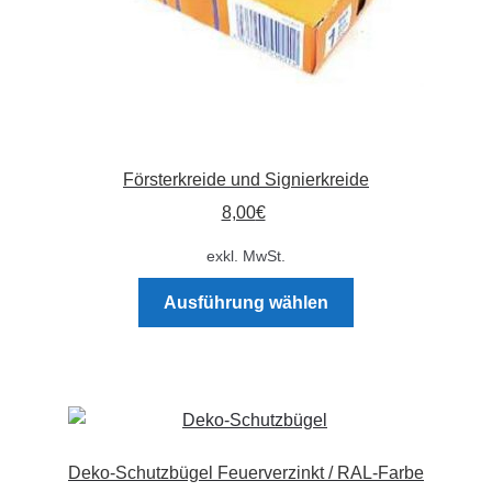
werden
Försterkreide und Signierkreide
8,00
€
exkl. MwSt.
Dieses
Ausführung wählen
Produkt
weist
mehrere
Varianten
auf.
Die
Deko-Schutzbügel Feuerverzinkt / RAL-Farbe
Optionen