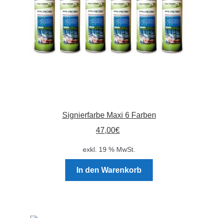
der
Produktseite
gewählt
werden
Signierfarbe Maxi 6 Farben
47,00
€
exkl. 19 % MwSt.
In den Warenkorb