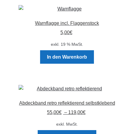
Varianten
auf.
Die
Warnflagge incl. Flaggenstock
Optionen
5,00
€
können
auf
exkl. 19 % MwSt.
der
Produktseite
In den Warenkorb
gewählt
werden
Abdeckband retro reflektierend selbstklebend
55,00
€
–
119,00
€
exkl. MwSt.
Dieses