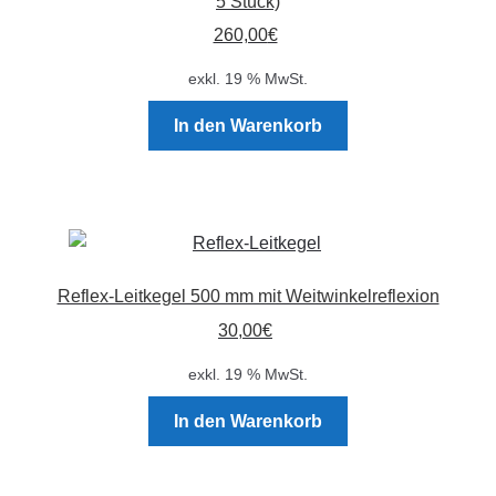
5 Stück)
können
260,00
€
auf
der
exkl. 19 % MwSt.
Produktseite
In den Warenkorb
gewählt
werden
Reflex-Leitkegel 500 mm mit Weitwinkelreflexion
30,00
€
exkl. 19 % MwSt.
In den Warenkorb