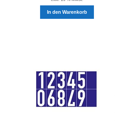
Kommunalbedarf
In den Warenkorb
Neuheiten
Rohrauslassgitter
Schachtzubehör
Sonderaktionen
Stadtmöblierung
Vermessung
Verschiedenes
Werkzeuge