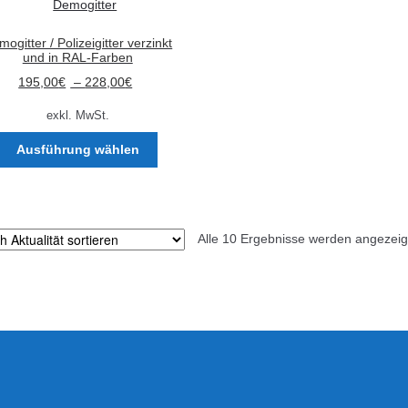
Die
Optionen
ogitter / Polizeigitter verzinkt
können
und in RAL-Farben
auf
195,00
€
–
228,00
€
der
exkl. MwSt.
Produktseite
gewählt
Dieses
Ausführung wählen
werden
Produkt
weist
mehrere
Varianten
Alle 10 Ergebnisse werden angezeig
auf.
Die
Optionen
können
auf
der
Produktseite
gewählt
werden