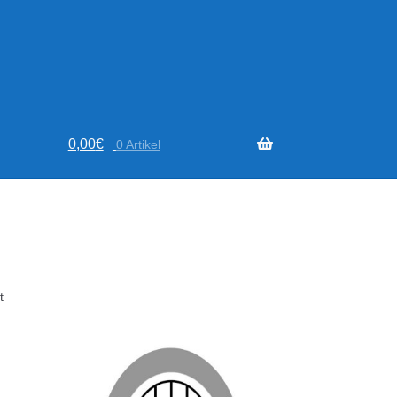
0,00
€
0 Artikel
Nach
t
Aktualität
sortiert