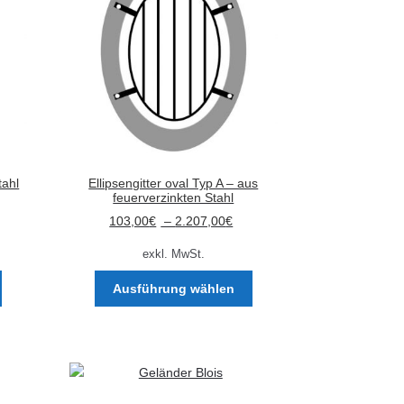
tahl
Ellipsengitter oval Typ A – aus
feuerverzinkten Stahl
103,00
€
–
2.207,00
€
exkl. MwSt.
Dieses
Dieses
Ausführung wählen
Produkt
Produkt
weist
weist
mehrere
mehrere
Varianten
Varianten
auf.
auf.
Die
Die