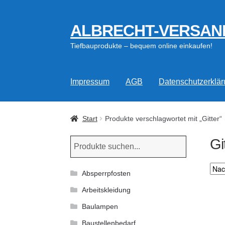
ALBRECHT-VERSAN
Zur
Zum
Navigation
Inhalt
Tiefbauprodukte – bequem online einkaufen!
springen
springen
Impressum
AGB
Datenschutzerklä
Start
Produkte verschlagwortet mit „Gitter“
Gi
Absperrpfosten
Arbeitskleidung
Baulampen
Baustellenbedarf