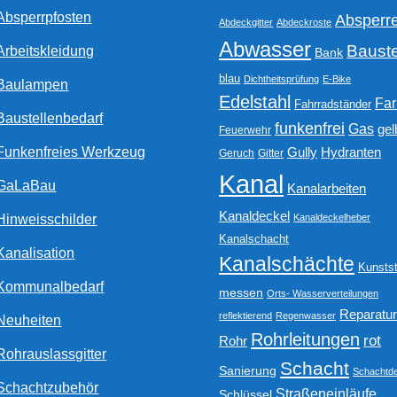
Absperrpfosten
Absperr
Abdeckgitter
Abdeckroste
Abwasser
Bauste
Arbeitskleidung
Bank
blau
Dichtheitsprüfung
E-Bike
Baulampen
Edelstahl
Fa
Fahrradständer
Baustellenbedarf
funkenfrei
Gas
gel
Feuerwehr
Funkenfreies Werkzeug
Gully
Hydranten
Geruch
Gitter
Kanal
GaLaBau
Kanalarbeiten
Kanaldeckel
Hinweisschilder
Kanaldeckelheber
Kanalschacht
Kanalisation
Kanalschächte
Kunstst
Kommunalbedarf
messen
Orts- Wasserverteilungen
Reparatu
reflektierend
Regenwasser
Neuheiten
Rohrleitungen
rot
Rohr
Rohrauslassgitter
Schacht
Sanierung
Schachtde
Schachtzubehör
Straßeneinläufe
Schlüssel