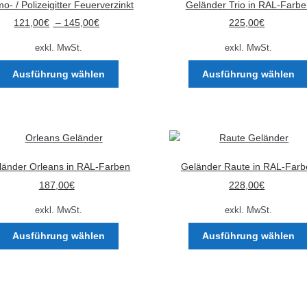
o- / Polizeigitter Feuerverzinkt
Geländer Trio in RAL-Farbe
Optionen
121,00
€
–
145,00
€
225,00
€
können
auf
exkl. MwSt.
exkl. MwSt.
der
Dieses
Produktseite
Ausführung wählen
Ausführung wählen
Produkt
gewählt
weist
werden
mehrere
Varianten
auf.
Die
länder Orleans in RAL-Farben
Geländer Raute in RAL-Farb
Optionen
187,00
€
228,00
€
können
auf
exkl. MwSt.
exkl. MwSt.
der
Dieses
Produktseite
Ausführung wählen
Ausführung wählen
Produkt
gewählt
weist
werden
mehrere
Varianten
auf.