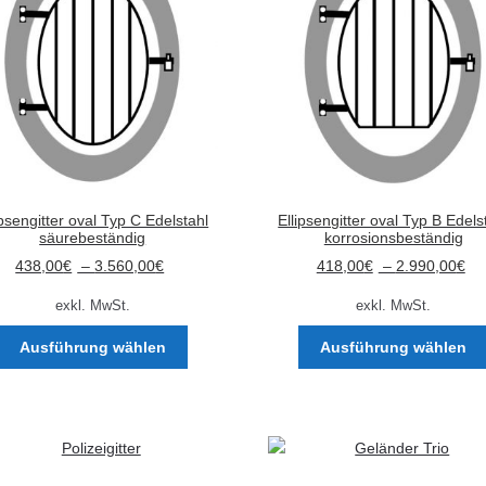
ipsengitter oval Typ C Edelstahl
Ellipsengitter oval Typ B Edels
säurebeständig
korrosionsbeständig
438,00
€
–
3.560,00
€
418,00
€
–
2.990,00
€
exkl. MwSt.
exkl. MwSt.
Dieses
Ausführung wählen
Ausführung wählen
Produkt
weist
mehrere
Varianten
auf.
Die