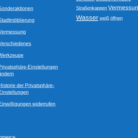
Vermessu
Straßenkappen
Sonderaktionen
Wasser
weiß
öffnen
Stadtmöblierung
Vermessung
Verschiedenes
Werkzeuge
Privatsphäre-Einstellungen
ändern
Historie der Privatsphäre-
Einstellungen
Einwilligungen widerrufen
ommerce
.