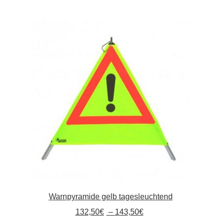
mehrere
Varianten
auf.
Die
Optionen
können
auf
der
Produktseite
gewählt
werden
Warnpyramide gelb tagesleuchtend
132,50
€
–
143,50
€