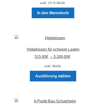
auf
exkl. 19 % MwSt.
der
Produktseite
In den Warenkorb
gewählt
werden
Hebekissen für schwere Lasten
515,00
€
–
3.200,00
€
exkl. MwSt.
Dieses
Ausführung wählen
Produkt
weist
mehrere
Varianten
auf.