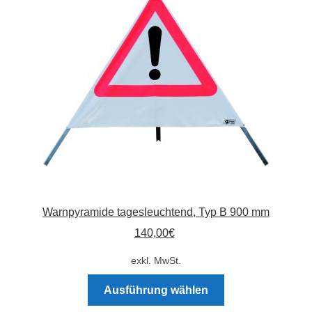
Optionen
können
auf
der
Produktseite
gewählt
werden
Warnpyramide tagesleuchtend, Typ B 900 mm
140,00
€
exkl. MwSt.
Dieses
Ausführung wählen
Produkt