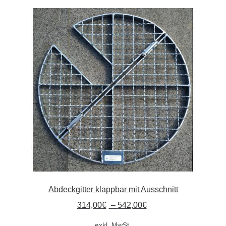
Absperrpfosten
Arbeitskleidung
Baulampen
Baustellenbedarf
Funkenfreies Werkzeug
GaLaBau
Hinweisschilder
Abdeckgitter klappbar mit Ausschnitt
Kanalisation
314,00
€
–
542,00
€
exkl. MwSt.