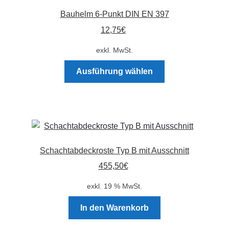
Die
Bauhelm 6-Punkt DIN EN 397
Optionen
12,75
€
können
auf
exkl. MwSt.
der
Dieses
Produktseite
Ausführung wählen
Produkt
gewählt
weist
werden
mehrere
Varianten
auf.
Die
Schachtabdeckroste Typ B mit Ausschnitt
Optionen
455,50
€
können
auf
exkl. 19 % MwSt.
der
Produktseite
In den Warenkorb
gewählt