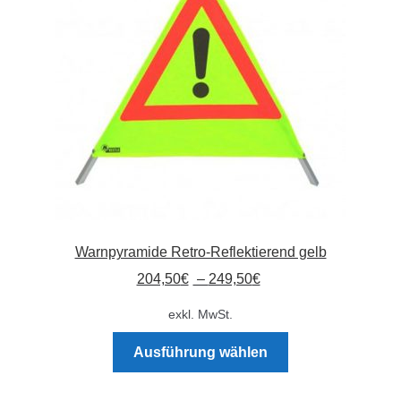
Warnpyramide Retro-Reflektierend gelb
204,50
€
–
249,50
€
exkl. MwSt.
Dieses
Ausführung wählen
Produkt
weist