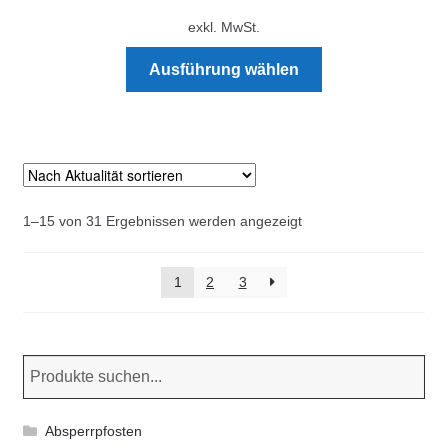
exkl. MwSt.
Dieses
Ausführung wählen
Produkt
weist
mehrere
Varianten
auf.
Die
Nach
1–15 von 31 Ergebnissen werden angezeigt
Optionen
Aktualität
können
sortiert
1
2
3
auf
der
Produktseite
gewählt
werden
Absperrpfosten