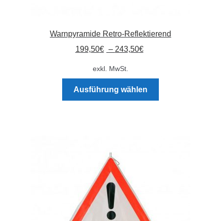
Warnpyramide Retro-Reflektierend
199,50
€
–
243,50
€
exkl. MwSt.
Dieses
Ausführung wählen
Produkt
weist
mehrere
Varianten
auf.
Die
Optionen
können
auf
der
Produktseite