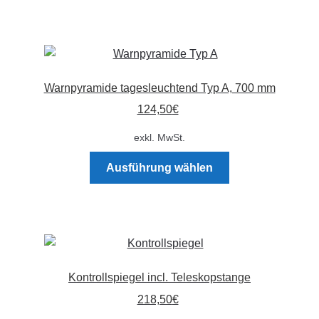
weist
mehrere
Varianten
auf.
Die
Warnpyramide tagesleuchtend Typ A, 700 mm
Optionen
124,50
€
können
auf
exkl. MwSt.
der
Dieses
Produktseite
Ausführung wählen
Produkt
gewählt
weist
werden
mehrere
Varianten
auf.
Die
Kontrollspiegel incl. Teleskopstange
Optionen
218,50
€
können