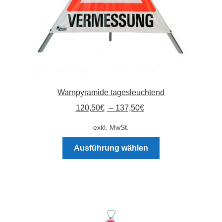
gewählt
werden
Warnpyramide tagesleuchtend
120,50
€
–
137,50
€
exkl. MwSt.
Dieses
Ausführung wählen
Produkt
weist
mehrere
Varianten
auf.
Die