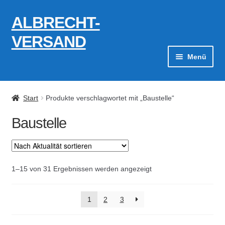
ALBRECHT-
Zur
Zum
Navigation
Inhalt
VERSAND
springen
springen
Menü
Zahlungsarten
Start
Produkte verschlagwortet mit „Baustelle“
AGB
Baustelle
Widerrufsbelehrung
Kontakt
Nach
1–15 von 31 Ergebnissen werden angezeigt
Aktualität
Datenschutzerklärung
sortiert
1
2
3
Impressum