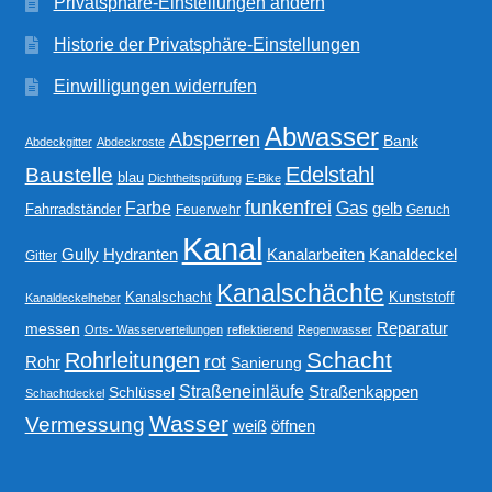
Privatsphäre-Einstellungen ändern
Historie der Privatsphäre-Einstellungen
Einwilligungen widerrufen
Abwasser
Absperren
Bank
Abdeckgitter
Abdeckroste
Edelstahl
Baustelle
blau
Dichtheitsprüfung
E-Bike
funkenfrei
Gas
Farbe
gelb
Fahrradständer
Feuerwehr
Geruch
Kanal
Gully
Kanalarbeiten
Hydranten
Kanaldeckel
Gitter
Kanalschächte
Kanalschacht
Kunststoff
Kanaldeckelheber
Reparatur
messen
Orts- Wasserverteilungen
reflektierend
Regenwasser
Schacht
Rohrleitungen
rot
Rohr
Sanierung
Straßeneinläufe
Straßenkappen
Schlüssel
Schachtdeckel
Wasser
Vermessung
weiß
öffnen