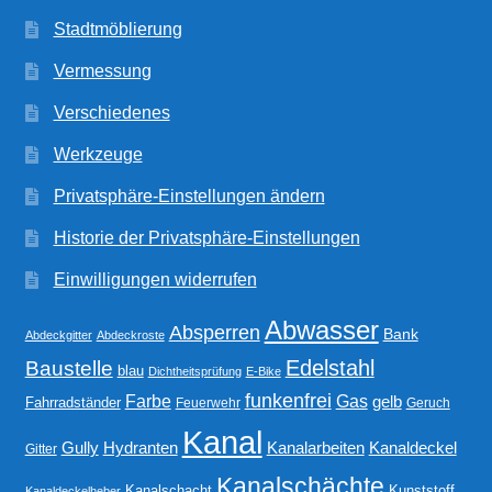
Stadtmöblierung
Vermessung
Verschiedenes
Werkzeuge
Privatsphäre-Einstellungen ändern
Historie der Privatsphäre-Einstellungen
Einwilligungen widerrufen
Abwasser
Absperren
Bank
Abdeckgitter
Abdeckroste
Edelstahl
Baustelle
blau
Dichtheitsprüfung
E-Bike
funkenfrei
Gas
Farbe
gelb
Fahrradständer
Feuerwehr
Geruch
Kanal
Gully
Kanalarbeiten
Hydranten
Kanaldeckel
Gitter
Kanalschächte
Kanalschacht
Kunststoff
Kanaldeckelheber