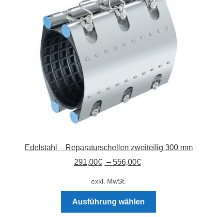
Optionen
können
auf
der
Produktseite
gewählt
werden
Edelstahl – Reparaturschellen zweiteilig 300 mm
291,00
€
–
556,00
€
exkl. MwSt.
Dieses
Ausführung wählen
Produkt