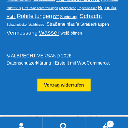
Reparatur
messen
Orts- Wasserverteilungen
reflektierend
Regenwasser
Schacht
Rohrleitungen
rot
Rohr
Sanierung
Straßeneinläufe
Straßenkappen
Schlüssel
Schachtdeckel
Wasser
Vermessung
weiß
öffnen
© ALBRECHT-VERSAND 2026
Datenschutzerklärung
Erstellt mit WooCommerce
.
Vertrag widerrufen
Alle Preise exkl. der gesetzlichen MwSt.
0