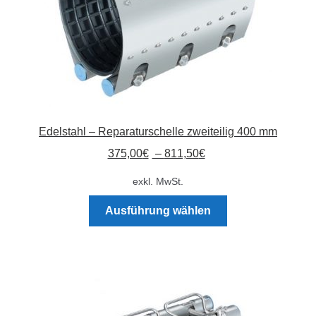
Edelstahl – Reparaturschelle zweiteilig 400 mm
375,00
€
–
811,50
€
exkl. MwSt.
Dieses
Ausführung wählen
Produkt
weist
mehrere
Varianten
auf.
Die