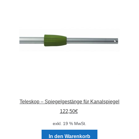
Die
Optionen
können
auf
der
Produktseite
gewählt
werden
Teleskop – Spiegelgestänge für Kanalspiegel
122,50
€
exkl. 19 % MwSt.
In den Warenkorb