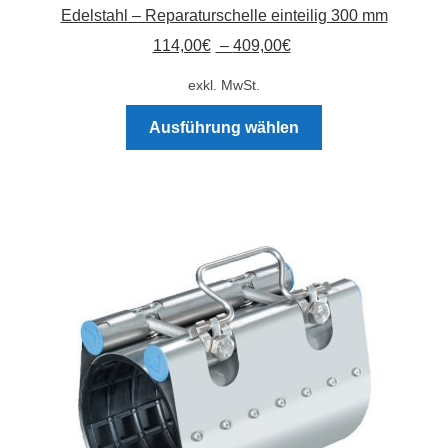
Edelstahl – Reparaturschelle einteilig 300 mm
können
114,00
€
–
409,00
€
auf
der
exkl. MwSt.
Produktseite
Dieses
gewählt
Ausführung wählen
Produkt
werden
weist
mehrere
Varianten
auf.
Die
Optionen
können
auf
der
Produktseite
gewählt
werden