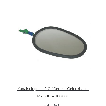
Absperrpfosten
Arbeitskleidung
Baulampen
Baustellenbedarf
Funkenfreies Werkzeug
GaLaBau
Hinweisschilder
Kanalspiegel in 2 Größen mit Gelenkhalter
Kanalisation
147,50
€
–
160,00
€
exkl. MwSt.