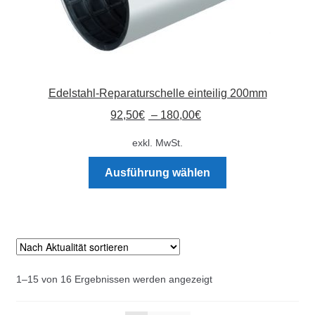
Edelstahl-Reparaturschelle einteilig 200mm
92,50
€
–
180,00
€
exkl. MwSt.
Dieses
Ausführung wählen
Produkt
weist
mehrere
Varianten
auf.
Die
Nach
1–15 von 16 Ergebnissen werden angezeigt
Optionen
Aktualität
können
sortiert