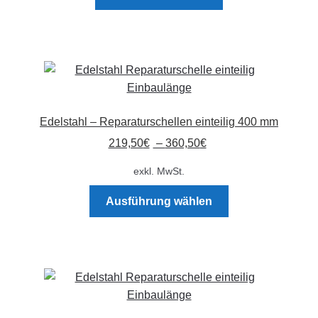
Edelstahl – Reparaturschellen einteilig 400 mm
219,50
€
–
360,50
€
exkl. MwSt.
Dieses
Ausführung wählen
Produkt
weist
mehrere
Varianten
auf.
Die
Optionen