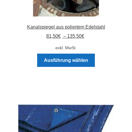
Kanalspiegel aus poliertem Edelstahl
81,50
€
–
135,50
€
exkl. MwSt.
Dieses
Ausführung wählen
Produkt
weist
mehrere
Varianten
auf.
Die
Optionen
können
auf
der