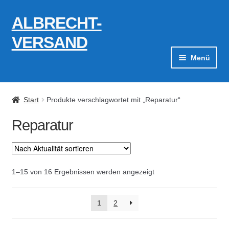
ALBRECHT-
Zur
Zum
Navigation
Inhalt
VERSAND
springen
springen
Menü
Zahlungsarten
Start
Produkte verschlagwortet mit „Reparatur“
AGB
Reparatur
Widerrufsbelehrung
Kontakt
Nach
1–15 von 16 Ergebnissen werden angezeigt
Aktualität
Datenschutzerklärung
sortiert
1
2
Impressum