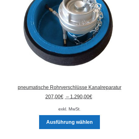
pneumatische Rohrverschlüsse Kanalreparatur
207,00
€
–
1.290,00
€
exkl. MwSt.
Dieses
Ausführung wählen
Produkt
weist