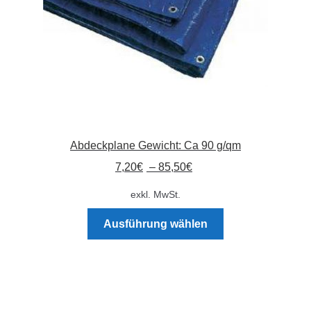
Produktseite
gewählt
werden
Abdeckplane Gewicht: Ca 90 g/qm
7,20
€
–
85,50
€
exkl. MwSt.
Dieses
Ausführung wählen
Produkt
weist
mehrere
Varianten
auf.