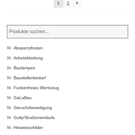
1
2
auf
der
Produktseite
gewählt
werden
Absperrpfosten
Arbeitskleidung
Baulampen
Baustellenbedarf
Funkenfreies Werkzeug
GaLaBau
Geruchsbeseitigung
Gully/Straßeneinläufe
Hinweisschilder