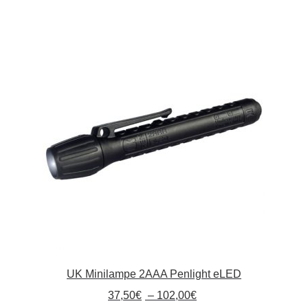
mehrere
Varianten
auf.
Die
Optionen
können
auf
der
Produktseite
gewählt
werden
UK Minilampe 2AAA Penlight eLED
37,50
€
–
102,00
€