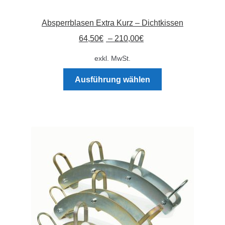
Absperrblasen Extra Kurz – Dichtkissen
64,50
€
–
210,00
€
exkl. MwSt.
Dieses
Ausführung wählen
Produkt
weist
mehrere
Varianten
auf.
Die
Optionen
können
auf
der
Produktseite
gewählt