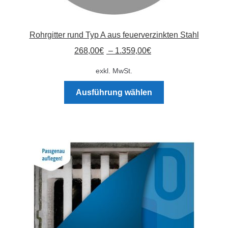
Rohrgitter rund Typ A aus feuerverzinkten Stahl
268,00
€
–
1.359,00
€
exkl. MwSt.
Dieses
Ausführung wählen
Produkt
weist
mehrere
Varianten
auf.
Die
Optionen
können
auf
der
Produktseite