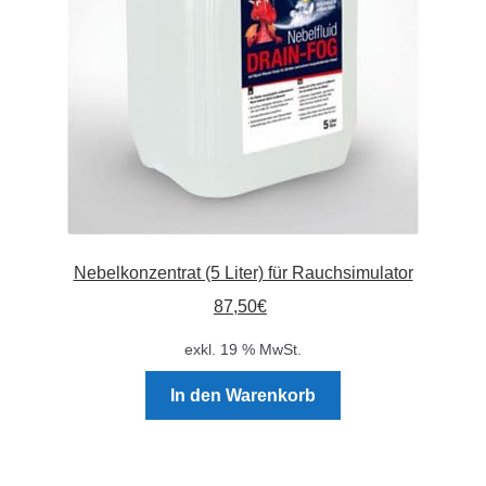
auf
der
Produktseite
gewählt
werden
Nebelkonzentrat (5 Liter) für Rauchsimulator
87,50
€
exkl. 19 % MwSt.
In den Warenkorb