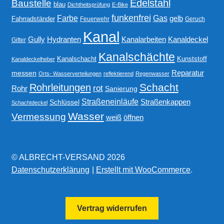
Edelstahl
Baustelle
blau
Dichtheitsprüfung
E-Bike
funkenfrei
Gas
Farbe
gelb
Fahrradständer
Feuerwehr
Geruch
Kanal
Gully
Kanalarbeiten
Hydranten
Kanaldeckel
Gitter
Kanalschächte
Kanalschacht
Kunststoff
Kanaldeckelheber
Reparatur
messen
Orts- Wasserverteilungen
reflektierend
Regenwasser
Schacht
Rohrleitungen
rot
Rohr
Sanierung
Straßeneinläufe
Straßenkappen
Schlüssel
Schachtdeckel
Wasser
Vermessung
weiß
öffnen
© ALBRECHT-VERSAND 2026
Datenschutzerklärung
Erstellt mit WooCommerce
.
Vertrag widerrufen