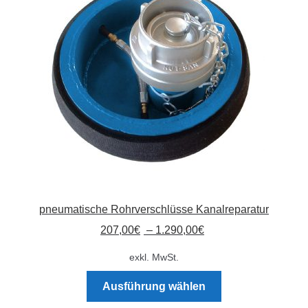
pneumatische Rohrverschlüsse Kanalreparatur
207,00
€
–
1.290,00
€
exkl. MwSt.
Dieses
Ausführung wählen
Produkt