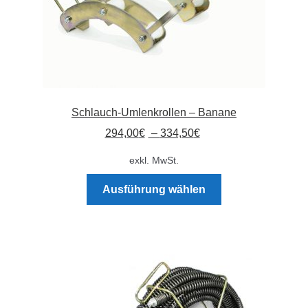
werden
Schlauch-Umlenkrollen – Banane
294,00
€
–
334,50
€
exkl. MwSt.
Dieses
Ausführung wählen
Produkt
weist
mehrere
Varianten
auf.
Die
Optionen