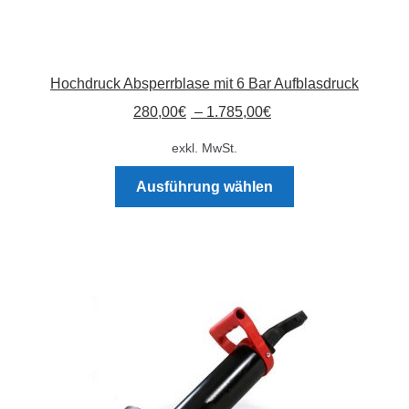
Hochdruck Absperrblase mit 6 Bar Aufblasdruck
280,00
€
–
1.785,00
€
exkl. MwSt.
Dieses
Ausführung wählen
Produkt
weist
mehrere
Varianten
auf.
Die
Optionen
können
auf
der