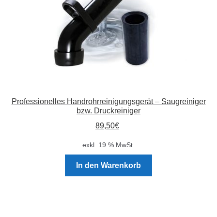
Produktseite
gewählt
werden
Professionelles Handrohrreinigungsgerät – Saugreiniger
bzw. Druckreiniger
89,50
€
exkl. 19 % MwSt.
In den Warenkorb