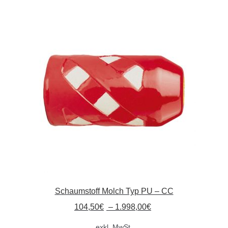
Absperrpfosten
Arbeitskleidung
Baulampen
Baustellenbedarf
Funkenfreies Werkzeug
GaLaBau
Hinweisschilder
Schaumstoff Molch Typ PU – CC
Kanalisation
104,50
€
–
1.998,00
€
exkl. MwSt.