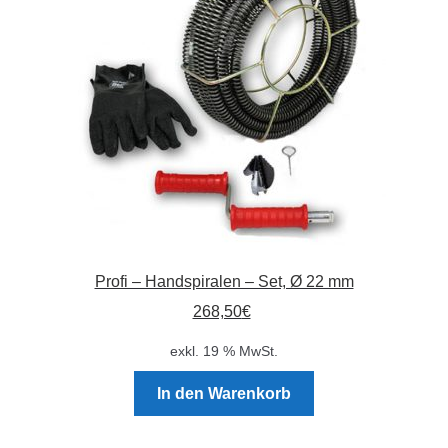
können
auf
der
Produktseite
gewählt
werden
Profi – Handspiralen – Set, Ø 22 mm
268,50
€
exkl. 19 % MwSt.
In den Warenkorb