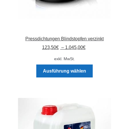
Pressdichtungen Blindstopfen verzinkt
123,50
€
–
1.045,00
€
exkl. MwSt.
Dieses
Ausführung wählen
Produkt
weist
mehrere
Varianten
auf.
Die
Optionen
können