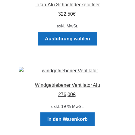
Titan-Alu Schachtdeckelöffner
322,50
€
exkl. MwSt.
Dieses
Ausführung wählen
Produkt
weist
mehrere
Varianten
auf.
Die
Windgetriebener Ventilator Alu
Optionen
276,00
€
können
auf
exkl. 19 % MwSt.
der
Produktseite
In den Warenkorb
gewählt
werden