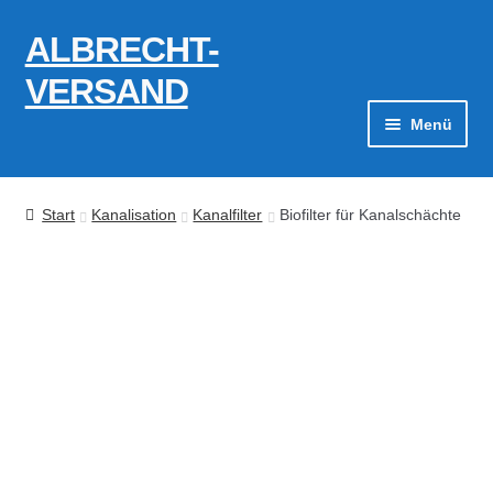
ALBRECHT-
Zur
Zum
Navigation
Inhalt
VERSAND
springen
springen
Menü
Zahlungsarten
Start
Kanalisation
Kanalfilter
Biofilter für Kanalschächte
AGB
Widerrufsbelehrung
Kontakt
Datenschutzerklärung
Impressum