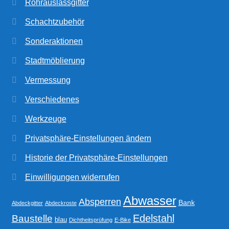
Rohrauslassgitter
Schachtzubehör
Sonderaktionen
Stadtmöblierung
Vermessung
Verschiedenes
Werkzeuge
Privatsphäre-Einstellungen ändern
Historie der Privatsphäre-Einstellungen
Einwilligungen widerrufen
Abwasser
Absperren
Bank
Abdeckgitter
Abdeckroste
Edelstahl
Baustelle
blau
Dichtheitsprüfung
E-Bike