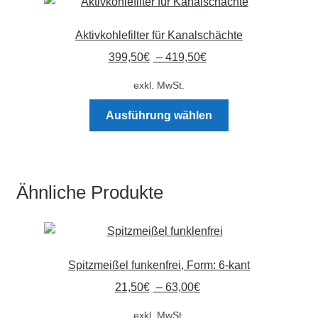
Aktivkohlefilter für Kanalschächte
399,50
€
–
419,50
€
exkl. MwSt.
Dieses
Ausführung wählen
Produkt
weist
mehrere
Varianten
Ähnliche Produkte
auf.
Die
Optionen
können
Spitzmeißel funkenfrei, Form: 6-kant
auf
der
21,50
€
–
63,00
€
Produktseite
exkl. MwSt.