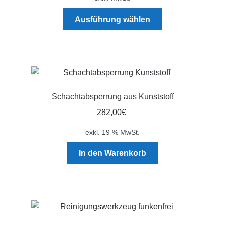
gewählt
Dieses
werden
Ausführung wählen
Produkt
weist
mehrere
Varianten
auf.
Die
Schachtabsperrung aus Kunststoff
Optionen
282,00
€
können
auf
exkl. 19 % MwSt.
der
Produktseite
In den Warenkorb
gewählt
werden