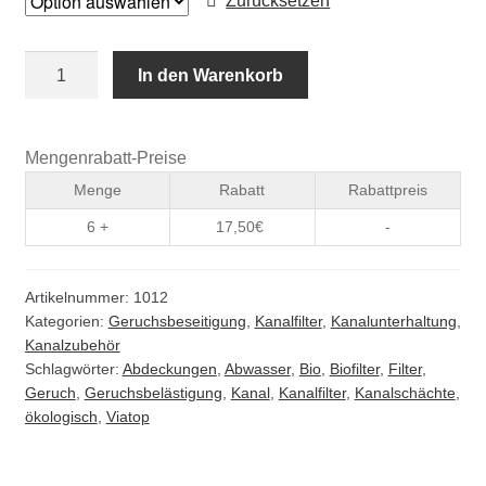
Zurücksetzen
Biofilter
In den Warenkorb
für
Kanalschächte
Menge
Mengenrabatt-Preise
Menge
Rabatt
Rabattpreis
6 +
17,50
€
-
Artikelnummer:
1012
Kategorien:
Geruchsbeseitigung
,
Kanalfilter
,
Kanalunterhaltung
,
Kanalzubehör
Schlagwörter:
Abdeckungen
,
Abwasser
,
Bio
,
Biofilter
,
Filter
,
Geruch
,
Geruchsbelästigung
,
Kanal
,
Kanalfilter
,
Kanalschächte
,
ökologisch
,
Viatop