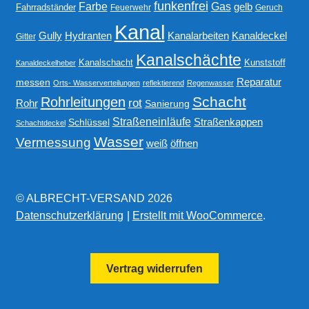
funkenfrei
Gas
Farbe
gelb
Fahrradständer
Feuerwehr
Geruch
Kanal
Gully
Kanalarbeiten
Hydranten
Kanaldeckel
Gitter
Kanalschächte
Kanalschacht
Kunststoff
Kanaldeckelheber
Reparatur
messen
Orts- Wasserverteilungen
reflektierend
Regenwasser
Schacht
Rohrleitungen
rot
Rohr
Sanierung
Straßeneinläufe
Straßenkappen
Schlüssel
Schachtdeckel
Wasser
Vermessung
weiß
öffnen
© ALBRECHT-VERSAND 2026
Datenschutzerklärung
Erstellt mit WooCommerce
.
Vertrag widerrufen