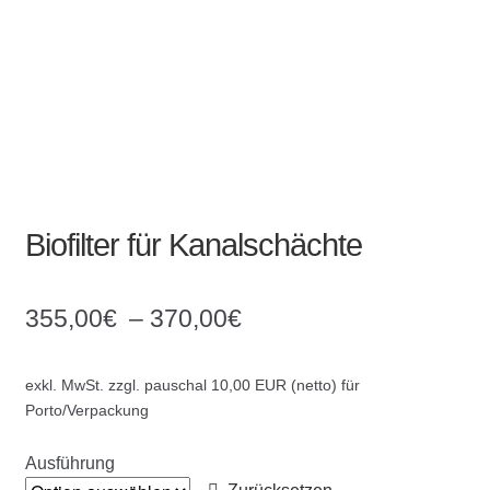
Kommunalbedarf
Neuheiten
Rohrauslassgitter
Schachtzubehör
Biofilter für Kanalschächte
Sonderaktionen
Stadtmöblierung
355,00
€
–
370,00
€
Vermessung
exkl. MwSt.
zzgl. pauschal 10,00 EUR (netto) für
Porto/Verpackung
Verschiedenes
Ausführung
Werkzeuge