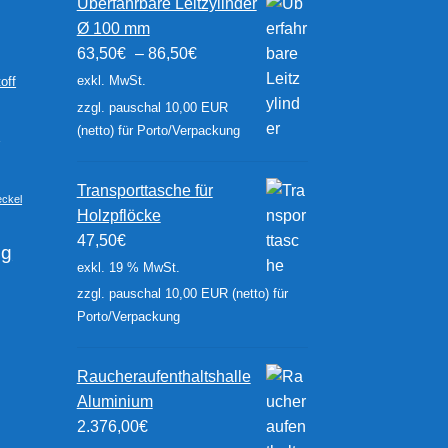
Überfahrbare Leitzylinder
Ø 100 mm
63,50
€
–
86,50
€
exkl. MwSt.
off
zzgl. pauschal 10,00 EUR
(netto) für Porto/Verpackung
r
Transporttasche für
ckel
Holzpflöcke
47,50
€
ng
exkl. 19 % MwSt.
zzgl. pauschal 10,00 EUR (netto) für
Porto/Verpackung
Raucheraufenthaltshalle
Aluminium
2.376,00
€