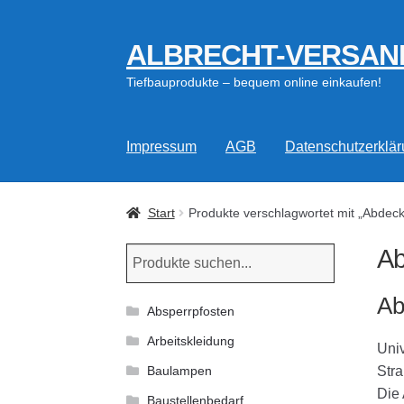
ALBRECHT-VERSAN
Zur
Zum
Navigation
Inhalt
Tiefbauprodukte – bequem online einkaufen!
springen
springen
Impressum
AGB
Datenschutzerklä
Start
Produkte verschlagwortet mit „Abdeck
Ab
Ab
Absperrpfosten
Arbeitskleidung
Univ
Stra
Baulampen
Die 
Baustellenbedarf