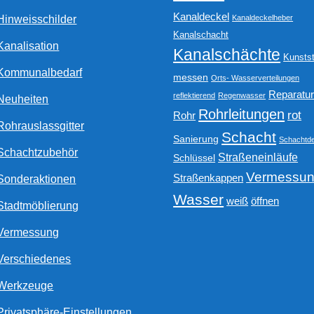
Kanaldeckel
Hinweisschilder
Kanaldeckelheber
Kanalschacht
Kanalisation
Kanalschächte
Kunstst
Kommunalbedarf
messen
Orts- Wasserverteilungen
Reparatu
reflektierend
Regenwasser
Neuheiten
Rohrleitungen
rot
Rohr
Rohrauslassgitter
Schacht
Sanierung
Schachtde
Schachtzubehör
Straßeneinläufe
Schlüssel
Vermessu
Straßenkappen
Sonderaktionen
Wasser
weiß
öffnen
Stadtmöblierung
Vermessung
Verschiedenes
Werkzeuge
Privatsphäre-Einstellungen