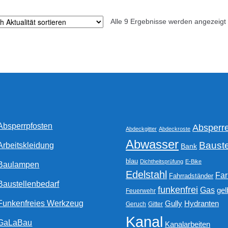
Alle 9 Ergebnisse werden angezeigt
Absperrpfosten
Absperr
Abdeckgitter
Abdeckroste
Abwasser
Bauste
Arbeitskleidung
Bank
blau
Dichtheitsprüfung
E-Bike
Baulampen
Edelstahl
Fa
Fahrradständer
Baustellenbedarf
funkenfrei
Gas
gel
Feuerwehr
Funkenfreies Werkzeug
Gully
Hydranten
Geruch
Gitter
Kanal
GaLaBau
Kanalarbeiten