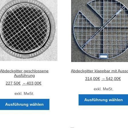
Abdeckgitter geschlossene
Abdeckgitter klappbar mit Aussc
Ausführung
314,00
€
–
542,00
€
227,50
€
–
403,00
€
exkl. MwSt.
exkl. MwSt.
Ausführung wählen
Dieses
Ausführung wählen
Produkt
weist
mehrere
Varianten