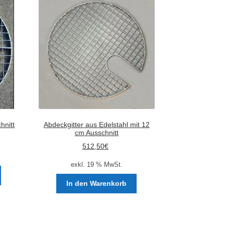
hnitt
Abdeckgitter aus Edelstahl mit 12
cm Ausschnitt
512,50
€
exkl. 19 % MwSt.
Dieses
Produkt
In den Warenkorb
weist
mehrere
Varianten