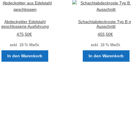
auf.
Die
Optionen
Abdeckgitter Edelstahl
Schachtabdeckroste Typ B m
können
geschlossene Ausführung
Ausschnitt
auf
475,50
€
455,50
€
der
Produktseite
exkl. 19 % MwSt.
exkl. 19 % MwSt.
gewählt
In den Warenkorb
In den Warenkorb
werden