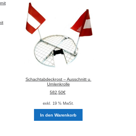
auf.
Die
Optionen
können
it
auf
der
Produktseite
gewählt
werden
Schachtabdeckrost – Ausschnitt u.
Umlenkrolle
582,50
€
exkl. 19 % MwSt.
In den Warenkorb