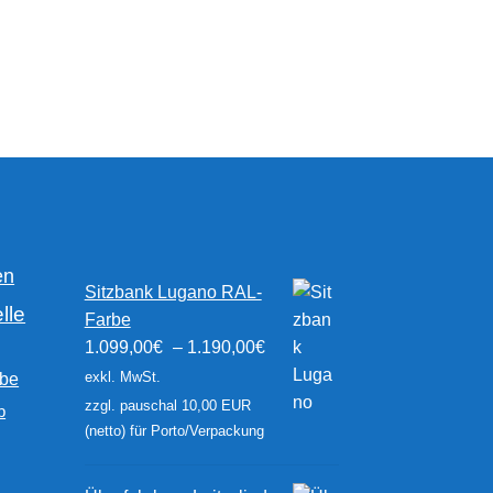
werden
werden
Nach
Aktualität
sortiert
en
Sitzbank Lugano RAL-
lle
Farbe
1.099,00
€
–
1.190,00
€
exkl. MwSt.
rbe
zzgl. pauschal 10,00 EUR
b
(netto) für Porto/Verpackung