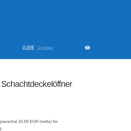
0,00
€
0 Artikel
u Schachtdeckelöffner
 pauschal 10,00 EUR (netto) für
g