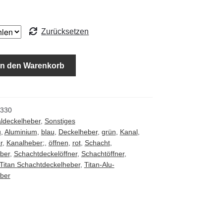
Zurücksetzen
In den Warenkorb
ffner
330
ldeckelheber
,
Sonstiges
u
,
Aluminium
,
blau
,
Deckelheber
,
grün
,
Kanal
,
r
,
Kanalheber;
,
öffnen
,
rot
,
Schacht
,
ber
,
Schachtdeckelöffner
,
Schachtöffner
,
Titan Schachtdeckelheber
,
Titan-Alu-
ber