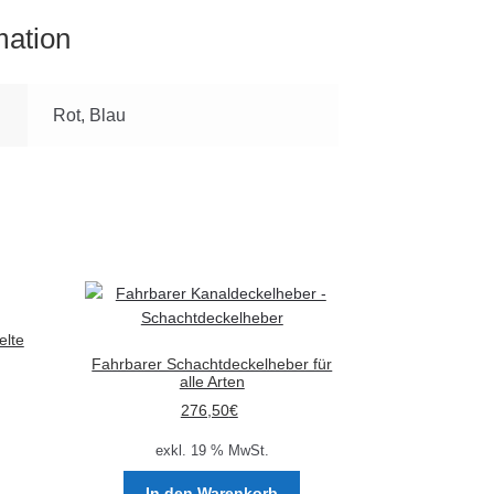
mation
Rot, Blau
elte
Fahrbarer Schachtdeckelheber für
alle Arten
276,50
€
exkl. 19 % MwSt.
In den Warenkorb