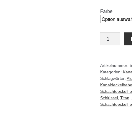
Farbe
Titan-
Alu
Schachtdeckelö
Menge
Artikelnummer:
5
Kategorien:
Kana
Schlagwörter:
Al
Kanaldeckelhebe
Schachtdeckelhe
Schlüssel
,
Titan
,
Schachtdeckelhe