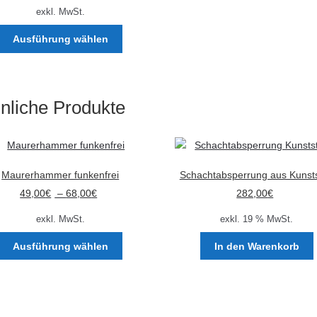
exkl. MwSt.
Dieses
Ausführung wählen
Produkt
weist
mehrere
Varianten
nliche Produkte
auf.
Die
Optionen
können
auf
Maurerhammer funkenfrei
Schachtabsperrung aus Kunsts
der
49,00
€
–
68,00
€
282,00
€
Produktseite
gewählt
exkl. MwSt.
exkl. 19 % MwSt.
werden
Dieses
Ausführung wählen
In den Warenkorb
Produkt
weist
mehrere
Varianten