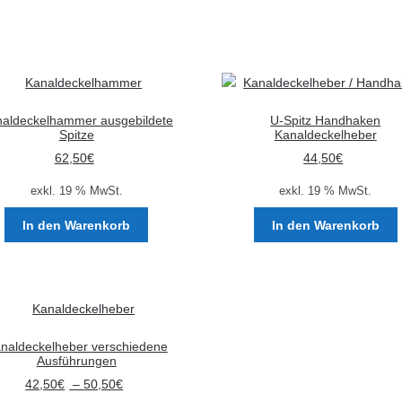
aldeckelhammer ausgebildete
U-Spitz Handhaken
Spitze
Kanaldeckelheber
62,50
€
44,50
€
exkl. 19 % MwSt.
exkl. 19 % MwSt.
In den Warenkorb
In den Warenkorb
naldeckelheber verschiedene
Ausführungen
42,50
€
–
50,50
€