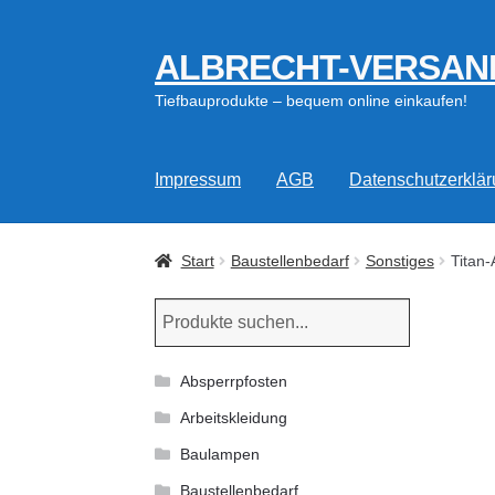
ALBRECHT-VERSAN
Zur
Zum
Navigation
Inhalt
Tiefbauprodukte – bequem online einkaufen!
springen
springen
Impressum
AGB
Datenschutzerklä
Start
Baustellenbedarf
Sonstiges
Titan-
Absperrpfosten
Arbeitskleidung
Baulampen
Baustellenbedarf