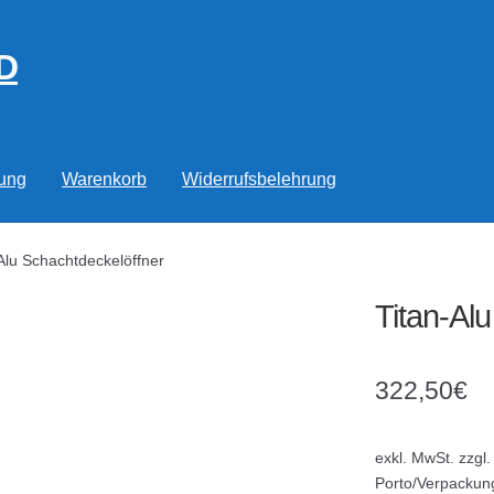
D
rung
Warenkorb
Widerrufsbelehrung
Alu Schachtdeckelöffner
Titan-Al
322,50
€
exkl. MwSt.
zzgl.
Porto/Verpackun