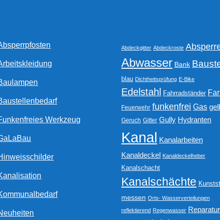
auf
der
Produktseite
gewählt
Absperrpfosten
Absperr
werden
Abdeckgitter
Abdeckroste
Abwasser
Bauste
Arbeitskleidung
Bank
blau
Dichtheitsprüfung
E-Bike
Baulampen
Edelstahl
Fa
Fahrradständer
Baustellenbedarf
funkenfrei
Gas
gel
Feuerwehr
Funkenfreies Werkzeug
Gully
Hydranten
Geruch
Gitter
Kanal
GaLaBau
Kanalarbeiten
Kanaldeckel
Hinweisschilder
Kanaldeckelheber
Kanalschacht
Kanalisation
Kanalschächte
Kunstst
Kommunalbedarf
messen
Orts- Wasserverteilungen
Reparatu
reflektierend
Regenwasser
Neuheiten