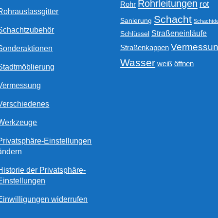
Rohrleitungen
rot
Rohr
Rohrauslassgitter
Schacht
Sanierung
Schachtde
Schachtzubehör
Straßeneinläufe
Schlüssel
Vermessu
Straßenkappen
Sonderaktionen
Wasser
weiß
öffnen
Stadtmöblierung
Vermessung
Verschiedenes
Werkzeuge
Privatsphäre-Einstellungen
ändern
Historie der Privatsphäre-
Einstellungen
Einwilligungen widerrufen