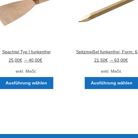
Spachtel Typ I funkenfrei
Spitzmeißel funkenfrei, Form: 6
25,00
€
–
40,00
€
21,50
€
–
63,00
€
exkl. MwSt.
exkl. MwSt.
Dieses
Ausführung wählen
Ausführung wählen
Produkt
weist
mehrere
Varianten
auf.
Die
Optionen
können