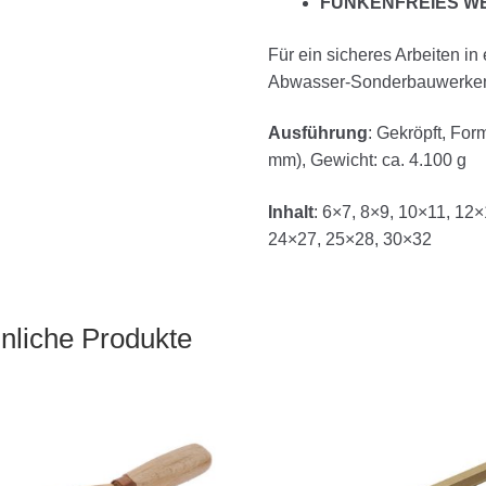
FUNKENFREIES W
Für ein sicheres Arbeiten i
Abwasser-Sonderbauwerken,
Ausführung
: Gekröpft, For
mm), Gewicht: ca. 4.100 g
Inhalt
: 6×7, 8×9, 10×11, 12
24×27, 25×28, 30×32
nliche Produkte