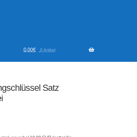
0,00
€
0 Artikel
ngschlüssel Satz
i