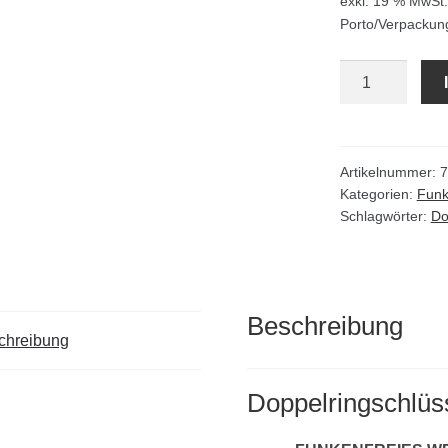
exkl. 19 % MwSt.
Porto/Verpackun
Doppelringschl
Satz
funkenfrei
Menge
Artikelnummer:
7
Kategorien:
Funk
Schlagwörter:
Do
Beschreibung
chreibung
Doppelringschlüs