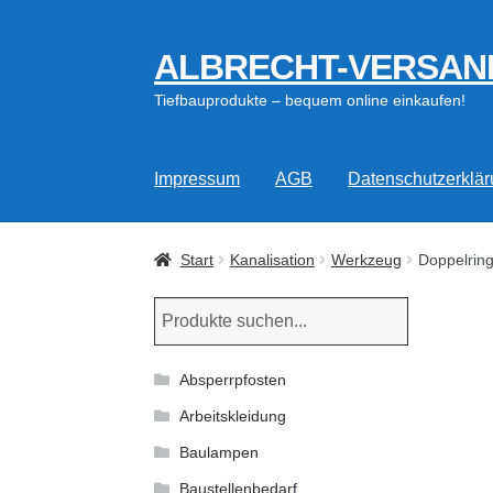
ALBRECHT-VERSAN
Zur
Zum
Navigation
Inhalt
Tiefbauprodukte – bequem online einkaufen!
springen
springen
Impressum
AGB
Datenschutzerklä
Start
Kanalisation
Werkzeug
Doppelring
Absperrpfosten
Arbeitskleidung
Baulampen
Baustellenbedarf