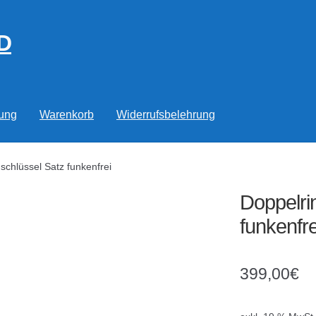
D
rung
Warenkorb
Widerrufsbelehrung
schlüssel Satz funkenfrei
Doppelri
funkenfre
399,00
€