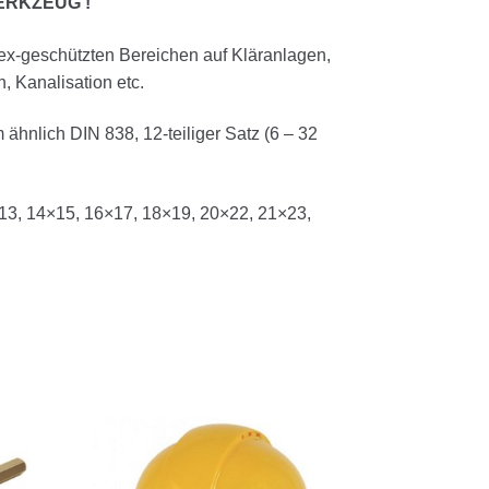
ERKZEUG !
n ex-geschützten Bereichen auf Kläranlagen,
 Kanalisation etc.
m ähnlich DIN 838, 12-teiliger Satz (6 – 32
×13, 14×15, 16×17, 18×19, 20×22, 21×23,