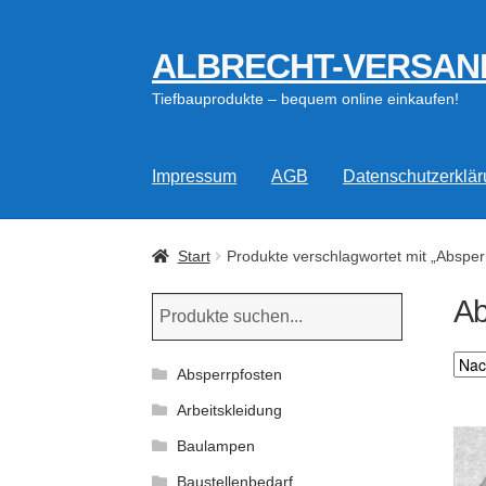
ALBRECHT-VERSAN
Zur
Zum
Navigation
Inhalt
Tiefbauprodukte – bequem online einkaufen!
springen
springen
Impressum
AGB
Datenschutzerklä
Start
Produkte verschlagwortet mit „Absper
Ab
Absperrpfosten
Arbeitskleidung
Baulampen
Baustellenbedarf