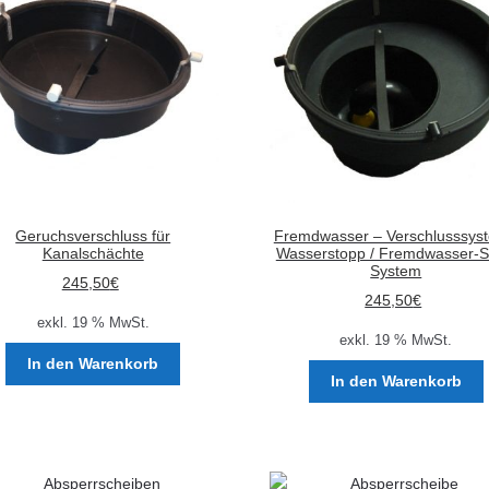
Optionen
können
auf
der
Produktseite
gewählt
werden
Geruchsverschluss für
Fremdwasser – Verschlusssyst
Kanalschächte
Wasserstopp / Fremdwasser-S
System
245,50
€
245,50
€
exkl. 19 % MwSt.
exkl. 19 % MwSt.
In den Warenkorb
In den Warenkorb