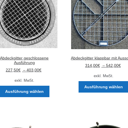
Abdeckgitter geschlossene
Abdeckgitter klappbar mit Aussc
Ausführung
314,00
€
–
542,00
€
227,50
€
–
403,00
€
exkl. MwSt.
exkl. MwSt.
Ausführung wählen
Dieses
Ausführung wählen
Produkt
weist
mehrere
Varianten
auf.
Die