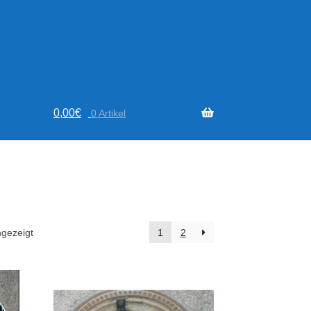
0,00
€
0 Artikel
Nach
gezeigt
1
2
Aktualität
sortiert