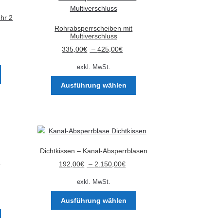
Die
Optionen
ohr 2
können
Rohrabsperrscheiben mit
auf
Multiverschluss
der
335,00
€
–
425,00
€
Produktseite
exkl. MwSt.
gewählt
Dieses
werden
Produkt
Dieses
Ausführung wählen
weist
Produkt
mehrere
weist
Varianten
mehrere
auf.
Varianten
Die
auf.
Optionen
Die
Dichtkissen – Kanal-Absperrblasen
können
Optionen
n
192,00
€
–
2.150,00
€
auf
können
der
auf
exkl. MwSt.
Produktseite
der
Dieses
gewählt
Produktseite
Ausführung wählen
Produkt
werden
gewählt
Dieses
weist