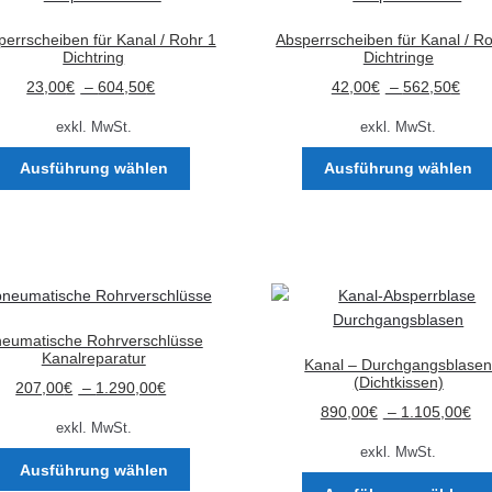
errscheiben für Kanal / Rohr 1
Absperrscheiben für Kanal / R
Dichtring
Dichtringe
23,00
€
–
604,50
€
42,00
€
–
562,50
€
exkl. MwSt.
exkl. MwSt.
Dieses
Ausführung wählen
Ausführung wählen
Produkt
weist
mehrere
Varianten
auf.
Die
Optionen
eumatische Rohrverschlüsse
können
Kanalreparatur
Kanal – Durchgangsblase
auf
(Dichtkissen)
207,00
€
–
1.290,00
€
der
890,00
€
–
1.105,00
€
Produktseite
exkl. MwSt.
gewählt
exkl. MwSt.
Dieses
Ausführung wählen
werden
Produkt