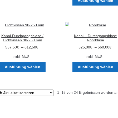
Ausführung wählen
weist
mehrere
Varianten
auf.
Die
Optionen
Kanal-Durchgangsblase /
Kanal – Durchgangsblase
können
Dichtkissen 90-250 mm
Rohrblase
auf
557,50
€
–
612,50
€
525,00
€
–
560,00
€
der
Produktseite
exkl. MwSt.
exkl. MwSt.
gewählt
Dieses
Ausführung wählen
Ausführung wählen
werden
Produkt
weist
mehrere
Varianten
1–15 von 24 Ergebnissen werden an
auf.
Die
Optionen
können
auf