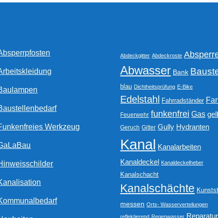
der
Produktseite
gewählt
werden
Absperrpfosten
Absperr
Abdeckgitter
Abdeckroste
Abwasser
Bauste
Arbeitskleidung
Bank
blau
Dichtheitsprüfung
E-Bike
Baulampen
Edelstahl
Fa
Fahrradständer
Baustellenbedarf
funkenfrei
Gas
gel
Feuerwehr
Funkenfreies Werkzeug
Gully
Hydranten
Geruch
Gitter
Kanal
GaLaBau
Kanalarbeiten
Kanaldeckel
Hinweisschilder
Kanaldeckelheber
Kanalschacht
Kanalisation
Kanalschächte
Kunstst
Kommunalbedarf
messen
Orts- Wasserverteilungen
Reparatu
reflektierend
Regenwasser