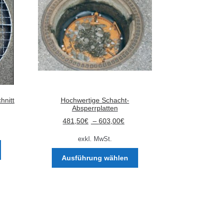
hnitt
Hochwertige Schacht-
Absperrplatten
481,50
€
–
603,00
€
exkl. MwSt.
Dieses
Dieses
Produkt
Ausführung wählen
Produkt
weist
weist
mehrere
mehrere
Varianten
Varianten
auf.
auf.
Die
Die