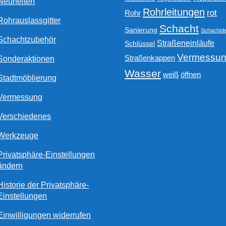
Neuheiten
Rohrleitungen
rot
Rohr
Rohrauslassgitter
Schacht
Sanierung
Schachtde
Schachtzubehör
Straßeneinläufe
Schlüssel
Vermessu
Straßenkappen
Sonderaktionen
Wasser
weiß
öffnen
Stadtmöblierung
Vermessung
Verschiedenes
Werkzeuge
Privatsphäre-Einstellungen
ändern
Historie der Privatsphäre-
Einstellungen
Einwilligungen widerrufen