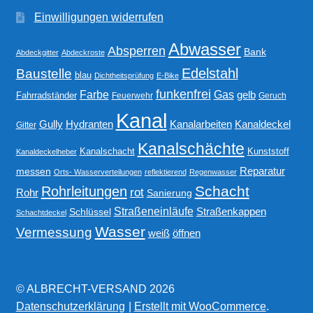
Einwilligungen widerrufen
Abwasser
Absperren
Bank
Abdeckgitter
Abdeckroste
Edelstahl
Baustelle
blau
Dichtheitsprüfung
E-Bike
funkenfrei
Gas
Farbe
gelb
Fahrradständer
Feuerwehr
Geruch
Kanal
Gully
Kanalarbeiten
Hydranten
Kanaldeckel
Gitter
Kanalschächte
Kanalschacht
Kunststoff
Kanaldeckelheber
Reparatur
messen
Orts- Wasserverteilungen
reflektierend
Regenwasser
Schacht
Rohrleitungen
rot
Rohr
Sanierung
Straßeneinläufe
Straßenkappen
Schlüssel
Schachtdeckel
Wasser
Vermessung
weiß
öffnen
© ALBRECHT-VERSAND 2026
Datenschutzerklärung
Erstellt mit WooCommerce
.