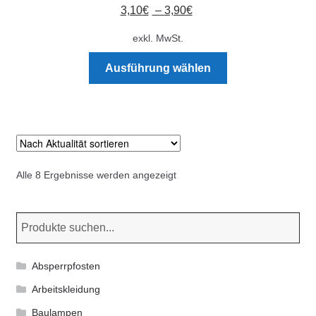
3,10
€
–
3,90
€
exkl. MwSt.
Dieses
Ausführung wählen
Produkt
weist
mehrere
Varianten
auf.
Die
Nach
Alle 8 Ergebnisse werden angezeigt
Optionen
Aktualität
können
sortiert
auf
der
Produktseite
Absperrpfosten
gewählt
Arbeitskleidung
werden
Baulampen