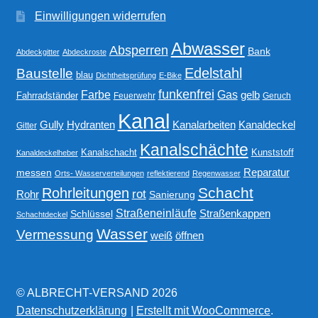
Einwilligungen widerrufen
Abwasser
Absperren
Bank
Abdeckgitter
Abdeckroste
Edelstahl
Baustelle
blau
Dichtheitsprüfung
E-Bike
funkenfrei
Gas
Farbe
gelb
Fahrradständer
Feuerwehr
Geruch
Kanal
Gully
Kanalarbeiten
Hydranten
Kanaldeckel
Gitter
Kanalschächte
Kanalschacht
Kunststoff
Kanaldeckelheber
Reparatur
messen
Orts- Wasserverteilungen
reflektierend
Regenwasser
Schacht
Rohrleitungen
rot
Rohr
Sanierung
Straßeneinläufe
Straßenkappen
Schlüssel
Schachtdeckel
Wasser
Vermessung
weiß
öffnen
© ALBRECHT-VERSAND 2026
Datenschutzerklärung
Erstellt mit WooCommerce
.