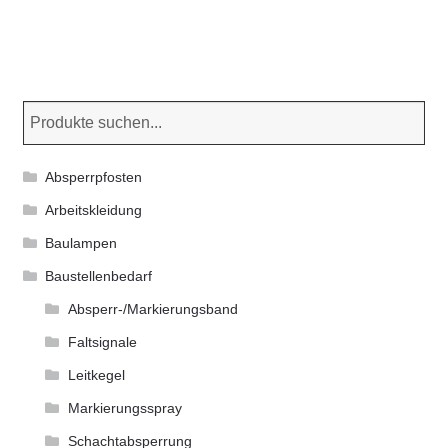
werden
Absperrpfosten
Arbeitskleidung
Baulampen
Baustellenbedarf
Absperr-/Markierungsband
Faltsignale
Leitkegel
Markierungsspray
Schachtabsperrung