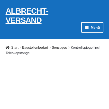
ALBRECHT-
Zur
Zum
Navigation
Inhalt
VERSAND
springen
springen
Menü
Zahlungsarten
Start
Baustellenbedarf
Sonstiges
Kontrollspiegel incl.
AGB
Teleskopstange
Widerrufsbelehrung
Kontakt
Datenschutzerklärung
Impressum