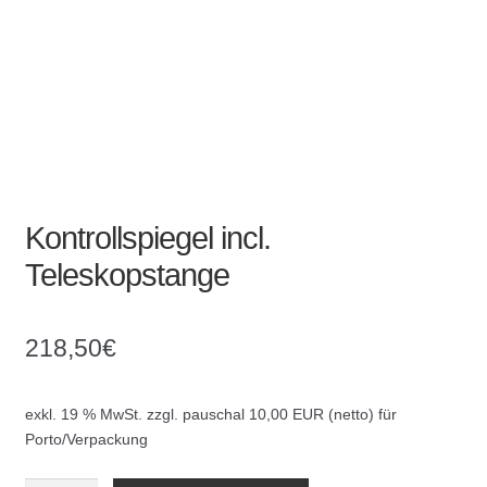
Kommunalbedarf
Neuheiten
Rohrauslassgitter
Schachtzubehör
Kontrollspiegel incl.
Sonderaktionen
Teleskopstange
Stadtmöblierung
218,50
€
Vermessung
Verschiedenes
exkl. 19 % MwSt.
zzgl. pauschal 10,00 EUR (netto) für
Porto/Verpackung
Werkzeuge