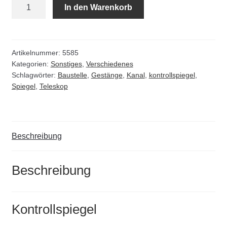
Kontrollspiegel
In den Warenkorb
incl.
Teleskopstange
Menge
Artikelnummer:
5585
Kategorien:
Sonstiges
,
Verschiedenes
Schlagwörter:
Baustelle
,
Gestänge
,
Kanal
,
kontrollspiegel
,
Spiegel
,
Teleskop
Beschreibung
Beschreibung
Kontrollspiegel