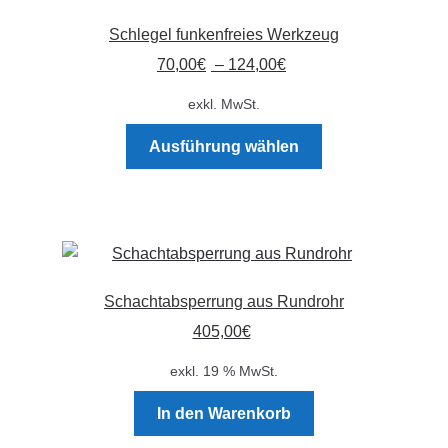
Schlegel funkenfreies Werkzeug
70,00
€
–
124,00
€
exkl. MwSt.
Dieses
Ausführung wählen
Produkt
weist
mehrere
Varianten
auf.
Die
Schachtabsperrung aus Rundrohr
Optionen
405,00
€
können
auf
exkl. 19 % MwSt.
der
Produktseite
In den Warenkorb
gewählt