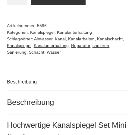
Set
Mini
für
alle
Artikelnummer:
5596
Kategorien:
Kanalspiegel
,
Kanalunterhaltung
Anwendungen
Schlagwörter:
Abwasser
,
Kanal
,
Kanalarbeiten
,
Kanalschacht
,
Menge
Kanalspiegel
,
Kanalunterhaltung
,
Reparatur
,
sanieren
,
Sanierung
,
Schacht
,
Wasser
Beschreibung
Beschreibung
Hochwertige Kanalspiegel Set Mini