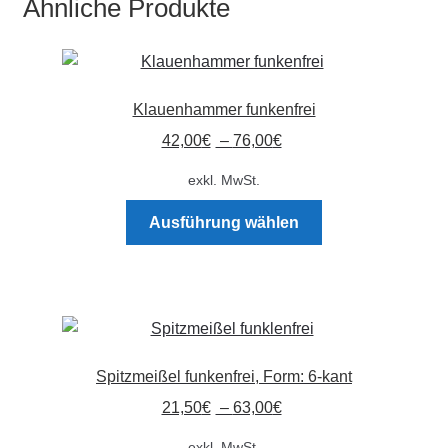
Ähnliche Produkte
auf.
Die
Optionen
können
Klauenhammer funkenfrei
auf
der
42,00
€
–
76,00
€
Produktseite
exkl. MwSt.
gewählt
Dieses
werden
Ausführung wählen
Produkt
weist
mehrere
Varianten
auf.
Die
Spitzmeißel funkenfrei, Form: 6-kant
Optionen
21,50
€
–
63,00
€
können
auf
exkl. MwSt.