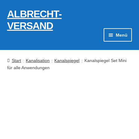
ALBRECHT-
Zur
Zum
Navigation
Inhalt
VERSAND
springen
springen
Menü
Zahlungsarten
Start
Kanalisation
Kanalspiegel
Kanalspiegel Set Mini
AGB
für alle Anwendungen
Widerrufsbelehrung
Kontakt
Datenschutzerklärung
Impressum