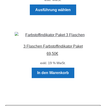
der
Dieses
Produktseite
Ausführung wählen
Produkt
gewählt
weist
werden
mehrere
Varianten
auf.
Die
3 Flaschen Farbstoffindikator Paket
Optionen
69,50
€
können
auf
exkl. 19 % MwSt.
der
Produktseite
In den Warenkorb
gewählt
werden