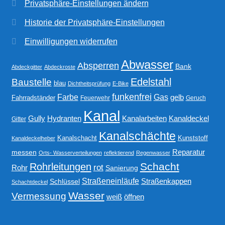
Privatsphäre-Einstellungen ändern
Historie der Privatsphäre-Einstellungen
Einwilligungen widerrufen
Abwasser
Absperren
Bank
Abdeckgitter
Abdeckroste
Edelstahl
Baustelle
blau
Dichtheitsprüfung
E-Bike
funkenfrei
Gas
Farbe
gelb
Fahrradständer
Feuerwehr
Geruch
Kanal
Gully
Kanalarbeiten
Hydranten
Kanaldeckel
Gitter
Kanalschächte
Kanalschacht
Kunststoff
Kanaldeckelheber
Reparatur
messen
Orts- Wasserverteilungen
reflektierend
Regenwasser
Schacht
Rohrleitungen
rot
Rohr
Sanierung
Straßeneinläufe
Straßenkappen
Schlüssel
Schachtdeckel
Wasser
Vermessung
weiß
öffnen