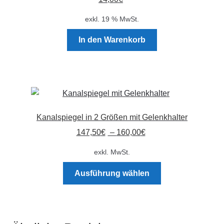
exkl. 19 % MwSt.
In den Warenkorb
Kanalspiegel in 2 Größen mit Gelenkhalter
147,50
€
–
160,00
€
exkl. MwSt.
Dieses
Ausführung wählen
Produkt
weist
mehrere
Varianten