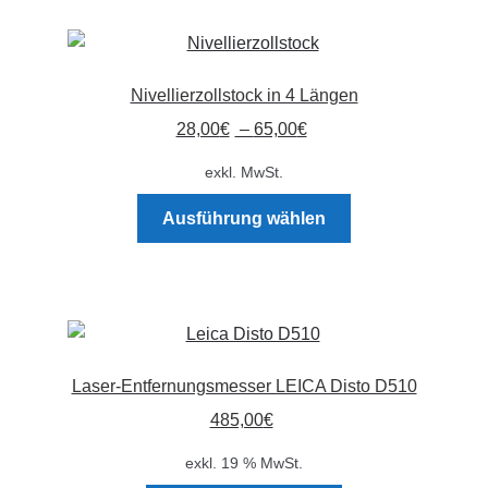
Die
Optionen
können
Nivellierzollstock in 4 Längen
auf
der
28,00
€
–
65,00
€
Produktseite
exkl. MwSt.
gewählt
Dieses
werden
Ausführung wählen
Produkt
weist
mehrere
Varianten
auf.
Die
Laser-Entfernungsmesser LEICA Disto D510
Optionen
485,00
€
können
auf
exkl. 19 % MwSt.
der