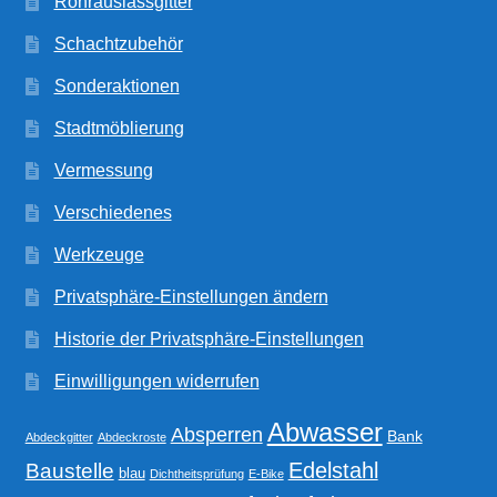
Rohrauslassgitter
Schachtzubehör
Sonderaktionen
Stadtmöblierung
Vermessung
Verschiedenes
Werkzeuge
Privatsphäre-Einstellungen ändern
Historie der Privatsphäre-Einstellungen
Einwilligungen widerrufen
Abwasser
Absperren
Bank
Abdeckgitter
Abdeckroste
Edelstahl
Baustelle
blau
Dichtheitsprüfung
E-Bike