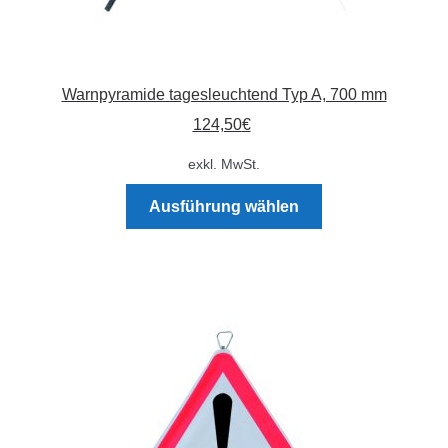
Warnpyramide tagesleuchtend Typ A, 700 mm
124,50
€
exkl. MwSt.
Dieses
Ausführung wählen
Produkt
weist
mehrere
Varianten
auf.
Die
Optionen
können
auf
der