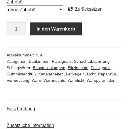
Zubehör
Zurücksetzen
Warnblitzleuchte
In den Warenkorb
-
Rundum-
LED-
Warnblitzleuchte
Artikelnummer:
n. a.
Kategorien:
Baulampen
,
Faltsignale
,
Schachtabsperrung
Menge
Schlagwörter:
Baustellenlampen
,
Blitzleuchte
,
Faltsignale
,
Gummistandfuß
,
Kanalarbeiten
,
Leitkegeln
,
Licht
,
Reparatur
,
Vermessung
,
Warn
,
Warneuchte
,
Warnlicht
,
Warnpyramiden
Beschreibung
Zusätzliche Information