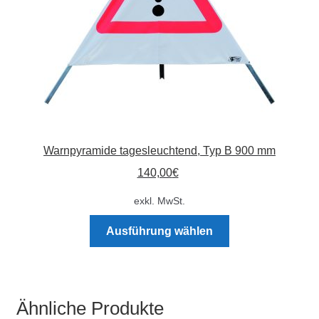
Produktseite
gewählt
werden
Warnpyramide tagesleuchtend, Typ B 900 mm
140,00
€
exkl. MwSt.
Dieses
Ausführung wählen
Produkt
weist
mehrere
Varianten
Ähnliche Produkte
auf.