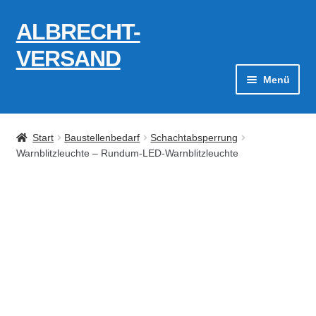
ALBRECHT-
Zur
Zum
Navigation
Inhalt
VERSAND
springen
springen
Menü
Zahlungsarten
Start
Baustellenbedarf
Schachtabsperrung
AGB
Warnblitzleuchte – Rundum-LED-Warnblitzleuchte
Widerrufsbelehrung
Kontakt
Datenschutzerklärung
Impressum