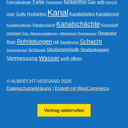
funkenfrei
Gas
Farbe
gelb
Fahrradständer
Feuerwehr
Geruch
Kanal
Gully
Kanalarbeiten
Hydranten
Kanaldeckel
Gitter
Kanalschächte
Kanalschacht
Kunststoff
Kanaldeckelheber
Reparatur
messen
Orts- Wasserverteilungen
reflektierend
Regenwasser
Schacht
Rohrleitungen
rot
Rohr
Sanierung
Straßeneinläufe
Straßenkappen
Schlüssel
Schachtdeckel
Wasser
Vermessung
weiß
öffnen
© ALBRECHT-VERSAND 2026
Datenschutzerklärung
Erstellt mit WooCommerce
.
Vertrag widerrufen