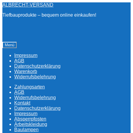
Zur
Zum
ALBRECHT-VERSAND
Navigation
Inhalt
Tiefbauprodukte – bequem online einkaufen!
springen
springen
Menü
Impressum
AGB
Datenschutzerklärung
Warenkorb
Widerrufsbelehrung
Zahlungsarten
AGB
Widerrufsbelehrung
Kontakt
Datenschutzerklärung
Impressum
Absperrpfosten
Arbeitskleidung
Baulampen