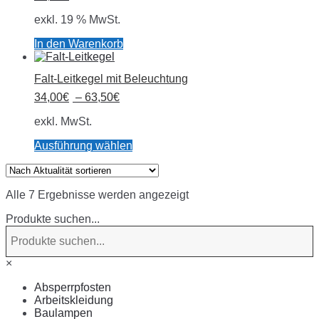
exkl. 19 % MwSt.
In den Warenkorb
Falt-Leitkegel mit Beleuchtung
34,00
€
–
63,50
€
exkl. MwSt.
Dieses
Ausführung wählen
Produkt
weist
mehrere
Nach
Alle 7 Ergebnisse werden angezeigt
Varianten
Aktualität
auf.
Produkte suchen...
sortiert
Die
Optionen
können
auf
×
der
Produktseite
Absperrpfosten
gewählt
Arbeitskleidung
werden
Baulampen