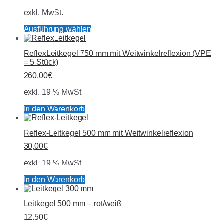
exkl. MwSt.
Dieses
Ausführung wählen
Produkt
weist
ReflexLeitkegel 750 mm mit Weitwinkelreflexion (VPE
mehrere
= 5 Stück)
Varianten
auf.
260,00
€
Die
Optionen
exkl. 19 % MwSt.
können
auf
In den Warenkorb
der
Produktseite
Reflex-Leitkegel 500 mm mit Weitwinkelreflexion
gewählt
werden
30,00
€
exkl. 19 % MwSt.
In den Warenkorb
Leitkegel 500 mm – rot/weiß
12,50
€