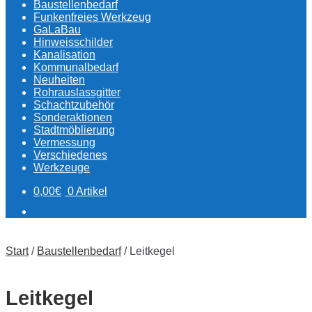
Baustellenbedarf
Funkenfreies Werkzeug
GaLaBau
Hinweisschilder
Kanalisation
Kommunalbedarf
Neuheiten
Rohrauslassgitter
Schachtzubehör
Sonderaktionen
Stadtmöblierung
Vermessung
Verschiedenes
Werkzeuge
0,00
€
0 Artikel
Start
/
Baustellenbedarf
/
Leitkegel
Leitkegel