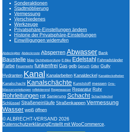
Sonderaktionen
Stadtmöblierung
Vermessung
Verschiedenes
Werkzeuge
Privatsphäre-Einstellungen ändern
Historie der Privatsphäre-Einstellungen
Einwilligungen widerrufen
Abwasser
Absperren
Bank
Abdeckgitter
Abdeckroste
Edelstahl
Baustelle
blau
Fahrradständer
Dichtheitsprüfung
E-Bike
funkenfrei
Gas
Farbe
gelb
Gully
Feuerwehr
Geruch
Gitter
Kanal
Kanalarbeiten
Hydranten
Kanaldeckel
Kanaldeckelheber
Kanalschächte
messen
Kanalschacht
Kunststoff
Orts-
Reparatur
Rohr
Wasserverteilungen
reflektierend
Regenwasser
Schacht
Rohrleitungen
rot
Sanierung
Schachtdeckel
Vermessung
Straßeneinläufe
Straßenkappen
Schlüssel
Wasser
weiß
öffnen
© ALBRECHT-VERSAND 2026
Datenschutzerklärung
Erstellt mit WooCommerce
.