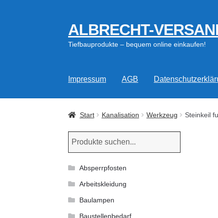
ALBRECHT-VERSAN
Zur
Zum
Navigation
Inhalt
Tiefbauprodukte – bequem online einkaufen!
springen
springen
Impressum
AGB
Datenschutzerklä
Start
Kanalisation
Werkzeug
Steinkeil 
Absperrpfosten
Arbeitskleidung
Baulampen
Baustellenbedarf