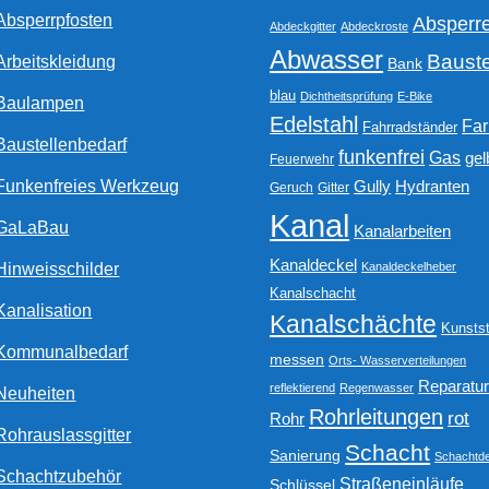
gewählt
Absperrpfosten
Absperr
werden
Abdeckgitter
Abdeckroste
Abwasser
Bauste
Arbeitskleidung
Bank
blau
Dichtheitsprüfung
E-Bike
Baulampen
Edelstahl
Fa
Fahrradständer
Baustellenbedarf
funkenfrei
Gas
gel
Feuerwehr
Funkenfreies Werkzeug
Gully
Hydranten
Geruch
Gitter
Kanal
GaLaBau
Kanalarbeiten
Kanaldeckel
Hinweisschilder
Kanaldeckelheber
Kanalschacht
Kanalisation
Kanalschächte
Kunstst
Kommunalbedarf
messen
Orts- Wasserverteilungen
Reparatu
reflektierend
Regenwasser
Neuheiten
Rohrleitungen
rot
Rohr
Rohrauslassgitter
Schacht
Sanierung
Schachtde
Schachtzubehör
Straßeneinläufe
Schlüssel