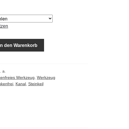
tzen
In den Warenkorb
. a.
enfreies Werkzeug
,
Werkzeug
nkenfrei
,
Kanal
,
Steinkeil