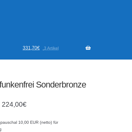
331,70
€
3 Artikel
l funkenfrei Sonderbronze
–
224,00
€
 pauschal 10,00 EUR (netto) für
g