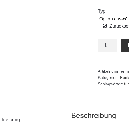
Typ
Zurückse
Steinkeil
funkenfrei
Sonderbronze
Menge
Artikelnummer:
n
Kategorien:
Funk
Schlagwörter:
fu
Beschreibung
chreibung