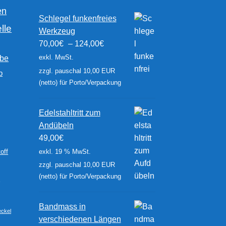
en
Schlegel funkenfreies
lle
Werkzeug
70,00
€
–
124,00
€
exkl. MwSt.
rbe
zzgl. pauschal 10,00 EUR
b
(netto) für Porto/Verpackung
Edelstahltritt zum
Andübeln
49,00
€
exkl. 19 % MwSt.
off
zzgl. pauschal 10,00 EUR
(netto) für Porto/Verpackung
r
Bandmass in
ckel
verschiedenen Längen