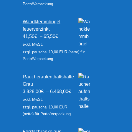
Porto/Verpackung
Wandklemmbügel
feuerverzinkt
41,50
€
–
65,50
€
exkl. MwSt.
zzgl. pauschal 10,00 EUR (netto) für
Porto/Verpackung
Raucheraufenthaltshalle
Grau
3.828,00
€
–
6.468,00
€
exkl. MwSt.
zzgl. pauschal 10,00 EUR
(netto) für Porto/Verpackung
Forstschranke aus