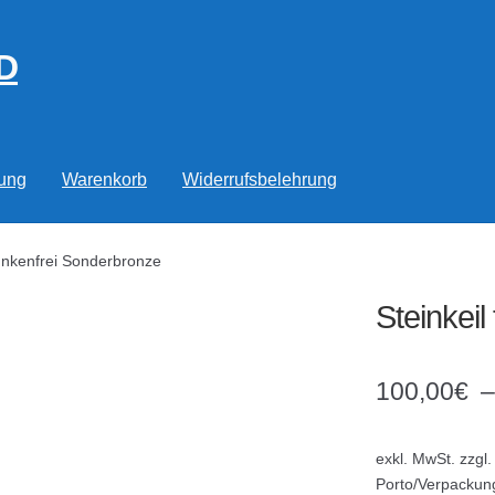
D
rung
Warenkorb
Widerrufsbelehrung
funkenfrei Sonderbronze
Steinkei
100,00
€
exkl. MwSt.
zzgl.
Porto/Verpackun