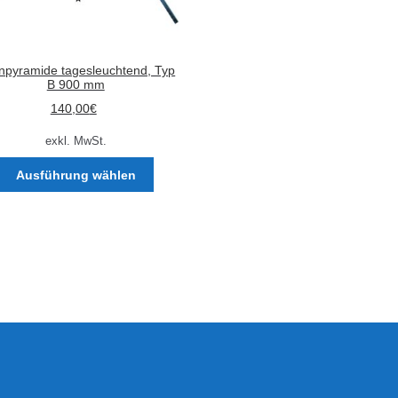
npyramide tagesleuchtend, Typ
B 900 mm
140,00
€
exkl. MwSt.
Dieses
Ausführung wählen
Produkt
weist
mehrere
Varianten
auf.
Die
Optionen
können
auf
der
Produktseite