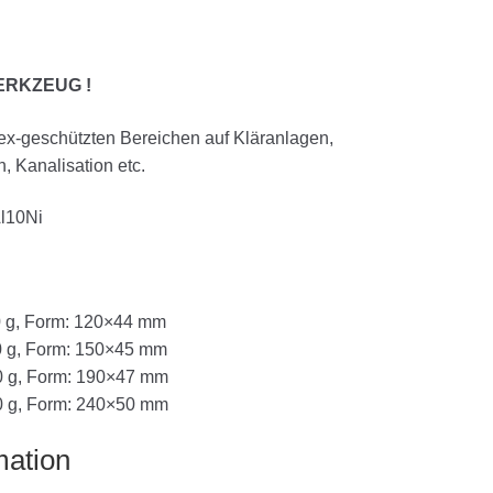
ERKZEUG !
n ex-geschützten Bereichen auf Kläranlagen,
 Kanalisation etc.
Al10Ni
0 g, Form: 120×44 mm
0 g, Form: 150×45 mm
00 g, Form: 190×47 mm
00 g, Form: 240×50 mm
mation