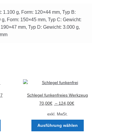
: 1.100 g, Form: 120×44 mm, Typ B:
0 g, Form: 150×45 mm, Typ C: Gewicht:
 190×47 mm, Typ D: Gewicht: 3.000 g,
 mm
97
Schlegel funkenfreies Werkzeug
70,00
€
–
124,00
€
exkl. MwSt.
Dieses
Dieses
Ausführung wählen
Produkt
Produkt