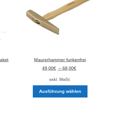
Paket
Maurerhammer funkenfrei
49,00
€
–
68,00
€
exkl. MwSt.
Dieses
Ausführung wählen
Produkt
weist
mehrere
Varianten
auf.
Die
Optionen