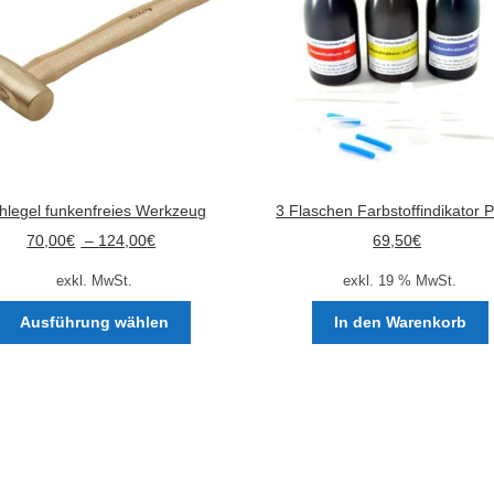
hlegel funkenfreies Werkzeug
3 Flaschen Farbstoffindikator 
70,00
€
–
124,00
€
69,50
€
exkl. MwSt.
exkl. 19 % MwSt.
Dieses
Ausführung wählen
In den Warenkorb
Produkt
weist
mehrere
Varianten
auf.
Die
Optionen