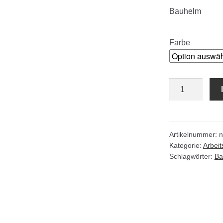
Bauhelm
Farbe
Bauhelm
6-
Punkt
DIN
EN
Artikelnummer:
n
Kategorie:
Arbeit
397
Schlagwörter:
Ba
Menge