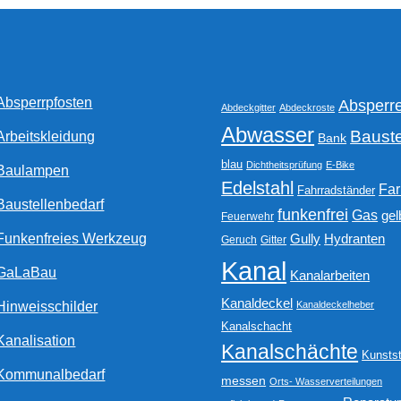
können
auf
der
Produktseite
gewählt
Absperrpfosten
Absperr
werden
Abdeckgitter
Abdeckroste
Abwasser
Bauste
Arbeitskleidung
Bank
blau
Dichtheitsprüfung
E-Bike
Baulampen
Edelstahl
Fa
Fahrradständer
Baustellenbedarf
funkenfrei
Gas
gel
Feuerwehr
Funkenfreies Werkzeug
Gully
Hydranten
Geruch
Gitter
Kanal
GaLaBau
Kanalarbeiten
Kanaldeckel
Hinweisschilder
Kanaldeckelheber
Kanalschacht
Kanalisation
Kanalschächte
Kunstst
Kommunalbedarf
messen
Orts- Wasserverteilungen