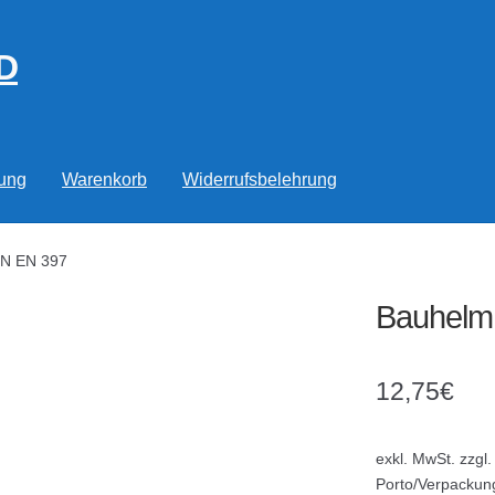
D
rung
Warenkorb
Widerrufsbelehrung
IN EN 397
Bauhelm
12,75
€
exkl. MwSt.
zzgl.
Porto/Verpackun