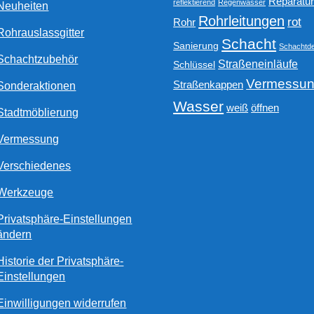
Reparatu
reflektierend
Regenwasser
Neuheiten
Rohrleitungen
rot
Rohr
Rohrauslassgitter
Schacht
Sanierung
Schachtde
Schachtzubehör
Straßeneinläufe
Schlüssel
Vermessu
Straßenkappen
Sonderaktionen
Wasser
weiß
öffnen
Stadtmöblierung
Vermessung
Verschiedenes
Werkzeuge
Privatsphäre-Einstellungen
ändern
Historie der Privatsphäre-
Einstellungen
Einwilligungen widerrufen