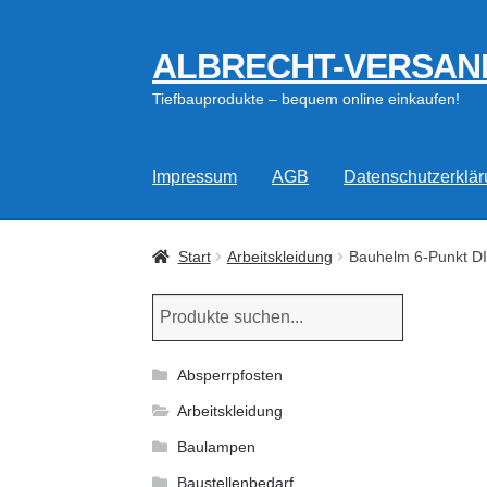
ALBRECHT-VERSAN
Zur
Zum
Navigation
Inhalt
Tiefbauprodukte – bequem online einkaufen!
springen
springen
Impressum
AGB
Datenschutzerklä
Start
Arbeitskleidung
Bauhelm 6-Punkt D
Absperrpfosten
Arbeitskleidung
Baulampen
Baustellenbedarf