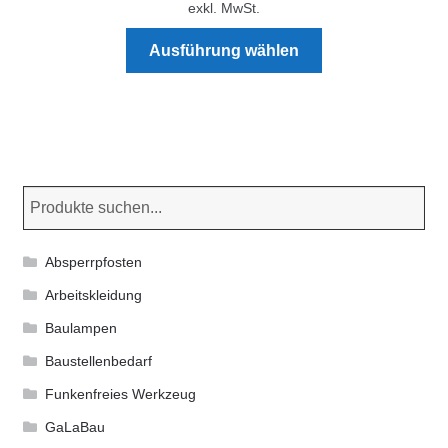
exkl. MwSt.
der
Dieses
Produktseite
Ausführung wählen
Produkt
gewählt
weist
werden
mehrere
Varianten
auf.
Die
Optionen
können
Absperrpfosten
auf
der
Arbeitskleidung
Produktseite
Baulampen
gewählt
Baustellenbedarf
werden
Funkenfreies Werkzeug
GaLaBau