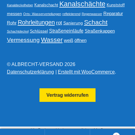
Kanalschächte
Kanalschacht
Kunststoff
Kanaldeckelheber
Reparatur
messen
Orts- Wasserverteilungen
reflektierend
Regenwasser
Schacht
Rohrleitungen
rot
Rohr
Sanierung
Straßeneinläufe
Straßenkappen
Schlüssel
Schachtdeckel
Wasser
Vermessung
weiß
öffnen
© ALBRECHT-VERSAND 2026
Datenschutzerklärung
Erstellt mit WooCommerce
.
Vertrag widerrufen
Alle Preise exkl. der gesetzlichen MwSt.