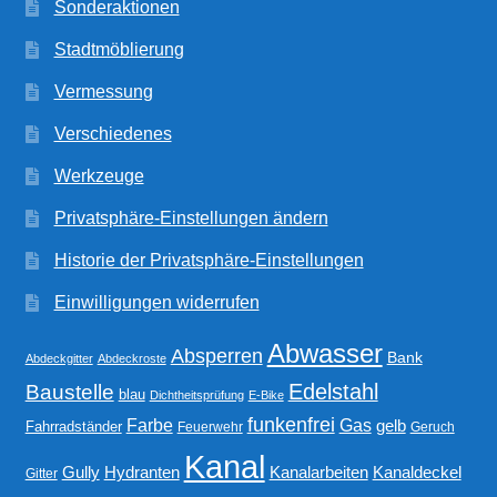
Sonderaktionen
Stadtmöblierung
Vermessung
Verschiedenes
Werkzeuge
Privatsphäre-Einstellungen ändern
Historie der Privatsphäre-Einstellungen
Einwilligungen widerrufen
Abwasser
Absperren
Bank
Abdeckgitter
Abdeckroste
Edelstahl
Baustelle
blau
Dichtheitsprüfung
E-Bike
funkenfrei
Gas
Farbe
gelb
Fahrradständer
Feuerwehr
Geruch
Kanal
Gully
Kanalarbeiten
Hydranten
Kanaldeckel
Gitter