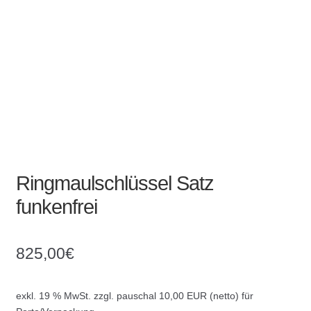
Absperrpfosten
Arbeitskleidung
Baulampen
Baustellenbedarf
Funkenfreies Werkzeug
Ringmaulschlüssel Satz
funkenfrei
GaLaBau
Hinweisschilder
825,00
€
Kanalisation
exkl. 19 % MwSt.
zzgl. pauschal 10,00 EUR (netto) für