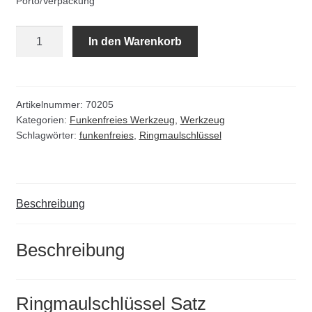
Porto/Verpackung
Kommunalbedarf
Ringmaulschlüssel
In den Warenkorb
Neuheiten
Satz
funkenfrei
Rohrauslassgitter
Menge
Artikelnummer:
70205
Schachtzubehör
Kategorien:
Funkenfreies Werkzeug
,
Werkzeug
Schlagwörter:
funkenfreies
,
Ringmaulschlüssel
Sonderaktionen
Stadtmöblierung
Beschreibung
Vermessung
Beschreibung
Verschiedenes
Ringmaulschlüssel Satz
Werkzeuge