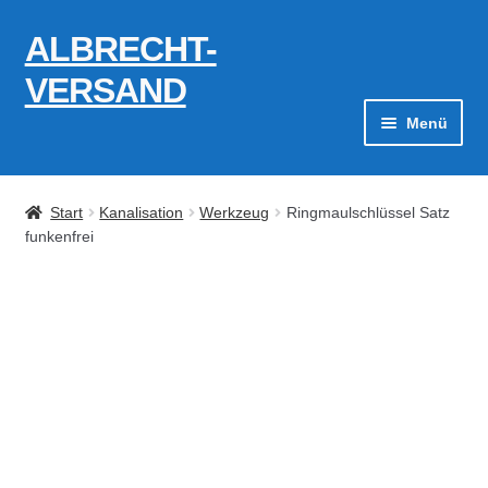
ALBRECHT-
Zur
Zum
Navigation
Inhalt
VERSAND
springen
springen
Menü
Zahlungsarten
Start
Kanalisation
Werkzeug
Ringmaulschlüssel Satz
AGB
funkenfrei
Widerrufsbelehrung
Kontakt
Datenschutzerklärung
Impressum