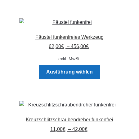
Fäustel funkenfreies Werkzeug
62,00
€
–
456,00
€
exkl. MwSt.
Dieses
Ausführung wählen
Produkt
weist
mehrere
Varianten
auf.
Die
Kreuzschlitzschraubendreher funkenfrei
Optionen
11,00
€
–
42,00
€
können
auf