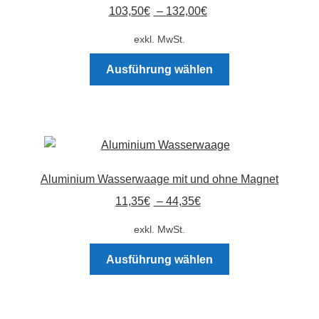
103,50
€
–
132,00
€
exkl. MwSt.
Dieses
Ausführung wählen
Produkt
weist
mehrere
Varianten
auf.
Die
Aluminium Wasserwaage mit und ohne Magnet
Optionen
11,35
€
–
44,35
€
können
auf
exkl. MwSt.
der
Dieses
Produktseite
Ausführung wählen
Produkt
gewählt
weist
werden
mehrere