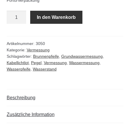
Porto/Verpackung
Kommunalbedarf
Kabellichtlot
In den Warenkorb
Neuheiten
mit
Handtrommel
Rohrauslassgitter
incl.
Batterien
Artikelnummer:
3050
Schachtzubehör
Kategorie:
Vermessung
Menge
Schlagwörter:
Brunnenpfeife
,
Grundwassermessung
,
Kabellichtlot
,
Pegel
,
Vermessung
,
Wassermessung
,
Sonderaktionen
Wasserpfeife
,
Wasserstand
Stadtmöblierung
Vermessung
Beschreibung
Verschiedenes
Zusätzliche Information
Werkzeuge