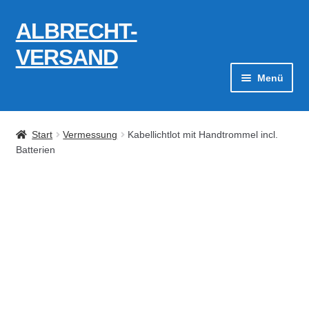
ALBRECHT-
Zur
Zum
Navigation
Inhalt
VERSAND
springen
springen
Menü
Zahlungsarten
Start
Vermessung
Kabellichtlot mit Handtrommel incl.
AGB
Batterien
Widerrufsbelehrung
Kontakt
Datenschutzerklärung
Impressum