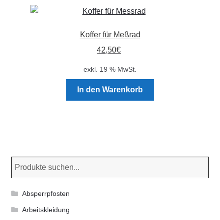
Varianten
auf.
Die
Koffer für Meßrad
Optionen
42,50
€
können
auf
exkl. 19 % MwSt.
der
Produktseite
In den Warenkorb
gewählt
werden
Absperrpfosten
Arbeitskleidung