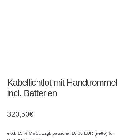
Absperrpfosten
Arbeitskleidung
Baulampen
Baustellenbedarf
Funkenfreies Werkzeug
Kabellichtlot mit Handtrommel
incl. Batterien
GaLaBau
Hinweisschilder
320,50
€
Kanalisation
exkl. 19 % MwSt.
zzgl. pauschal 10,00 EUR (netto) für