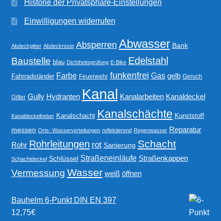
Historie der Privatsphäre-Einstellungen
Einwilligungen widerrufen
Abwasser
Absperren
Bank
Abdeckgitter
Abdeckroste
Edelstahl
Baustelle
blau
Dichtheitsprüfung
E-Bike
funkenfrei
Gas
Farbe
gelb
Fahrradständer
Feuerwehr
Geruch
Kanal
Gully
Kanalarbeiten
Hydranten
Kanaldeckel
Gitter
Kanalschächte
Kanalschacht
Kunststoff
Kanaldeckelheber
Reparatur
messen
Orts- Wasserverteilungen
reflektierend
Regenwasser
Schacht
Rohrleitungen
rot
Rohr
Sanierung
Straßeneinläufe
Straßenkappen
Schlüssel
Schachtdeckel
Wasser
Vermessung
weiß
öffnen
Bauhelm 6-Punkt DIN EN 397
12,75
€