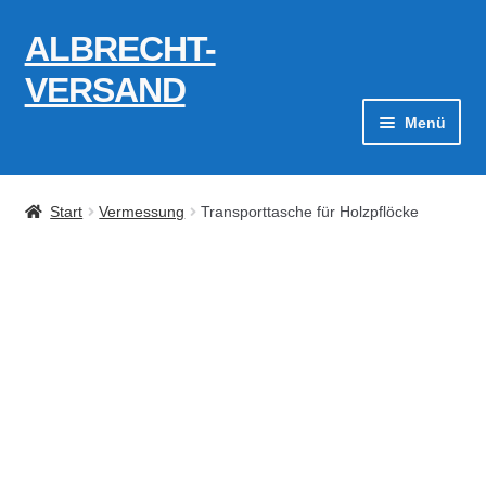
ALBRECHT-
Zur
Zum
Navigation
Inhalt
VERSAND
springen
springen
Menü
Zahlungsarten
Start
Vermessung
Transporttasche für Holzpflöcke
AGB
Widerrufsbelehrung
Kontakt
Datenschutzerklärung
Impressum