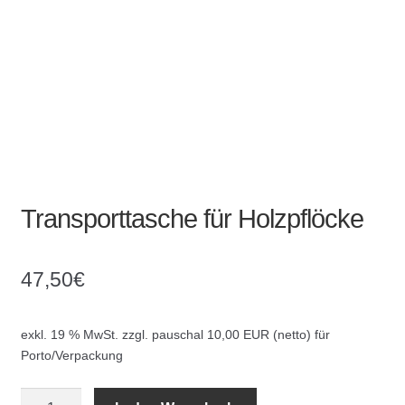
Absperrpfosten
Arbeitskleidung
Baulampen
Baustellenbedarf
Transporttasche für Holzpflöcke
Funkenfreies Werkzeug
GaLaBau
47,50
€
Hinweisschilder
exkl. 19 % MwSt.
zzgl. pauschal 10,00 EUR (netto) für
Porto/Verpackung
Kanalisation
Transporttasche