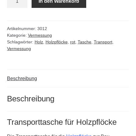
In den Warenkorb
Kommunalbedarf
für
Holzpflöcke
Neuheiten
Menge
Artikelnummer:
3012
Rohrauslassgitter
Kategorie:
Vermessung
Schlagwörter:
Holz
,
Holzpflöcke
,
rot
,
Tasche
,
Transport
,
Vermessung
Schachtzubehör
Sonderaktionen
Beschreibung
Stadtmöblierung
Beschreibung
Vermessung
Verschiedenes
Transporttasche für Holzpflöcke
Werkzeuge