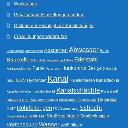
Werkzeuge
Privatsphäre-Einstellungen ändern
Historie der Privatsphäre-Einstellungen
Einwilligungen widerrufen
Abwasser
Absperren
Bank
Abdeckgitter
Abdeckroste
Edelstahl
Baustelle
blau
Dichtheitsprüfung
E-Bike
funkenfrei
Gas
Farbe
gelb
Fahrradständer
Feuerwehr
Geruch
Kanal
Gully
Kanalarbeiten
Hydranten
Kanaldeckel
Gitter
Kanalschächte
Kanalschacht
Kunststoff
Kanaldeckelheber
Reparatur
messen
Orts- Wasserverteilungen
reflektierend
Regenwasser
Schacht
Rohrleitungen
rot
Rohr
Sanierung
Straßeneinläufe
Straßenkappen
Schlüssel
Schachtdeckel
Wasser
Vermessung
weiß
öffnen