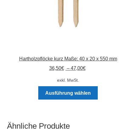
Hartholzpflöcke kurz Maße: 40 x 20 x 550 mm
36,50
€
–
47,00
€
exkl. MwSt.
Dieses
Ausführung wählen
Produkt
weist
mehrere
Varianten
Ähnliche Produkte
auf.
Die