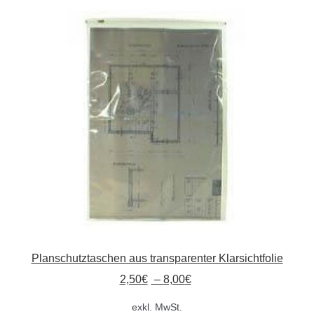
Optionen
können
auf
der
Produktseite
gewählt
werden
Planschutztaschen aus transparenter Klarsichtfolie
2,50
€
–
8,00
€
exkl. MwSt.