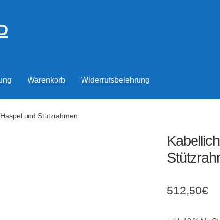
D
rung
Warenkorb
Widerrufsbelehrung
ll-Haspel und Stützrahmen
Kabellich
Stützra
512,50
€