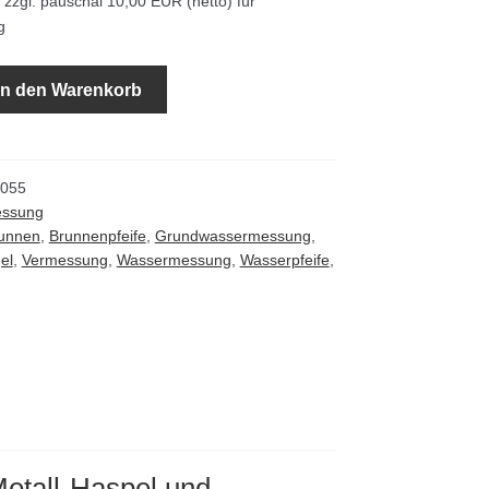
zzgl. pauschal 10,00 EUR (netto) für
g
In den Warenkorb
055
essung
unnen
,
Brunnenpfeife
,
Grundwassermessung
,
el
,
Vermessung
,
Wassermessung
,
Wasserpfeife
,
 Metall-Haspel und