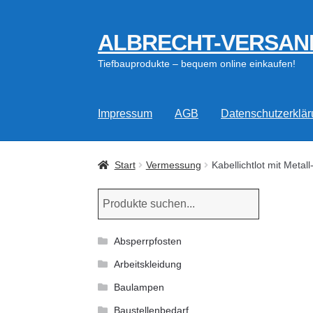
ALBRECHT-VERSAN
Zur
Zum
Navigation
Inhalt
Tiefbauprodukte – bequem online einkaufen!
springen
springen
Impressum
AGB
Datenschutzerklä
Start
Vermessung
Kabellichtlot mit Meta
Absperrpfosten
Arbeitskleidung
Baulampen
Baustellenbedarf