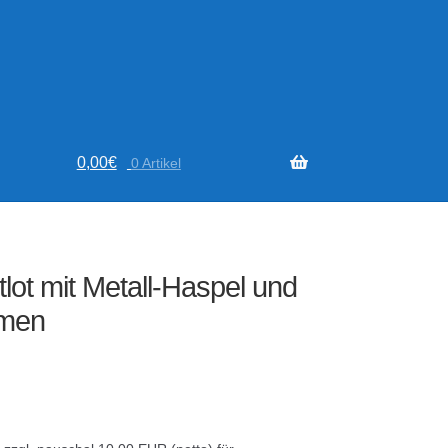
0,00
€
0 Artikel
tlot mit Metall-Haspel und
hmen