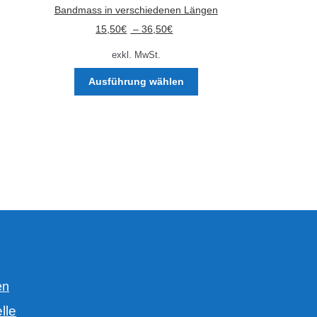
Bandmass in verschiedenen Längen
15,50
€
–
36,50
€
exkl. MwSt.
Dieses
Ausführung wählen
Produkt
weist
mehrere
Varianten
auf.
Die
Optionen
können
auf
der
Produktseite
gewählt
werden
en
lle