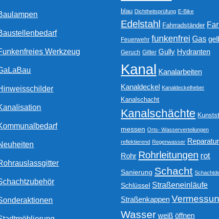
blau
Dichtheitsprüfung
E-Bike
Baulampen
Edelstahl
Fa
Fahrradständer
Baustellenbedarf
funkenfrei
Gas
gel
Feuerwehr
Funkenfreies Werkzeug
Gully
Hydranten
Geruch
Gitter
Kanal
GaLaBau
Kanalarbeiten
Kanaldeckel
Hinweisschilder
Kanaldeckelheber
Kanalschacht
Kanalisation
Kanalschächte
Kunstst
Kommunalbedarf
messen
Orts- Wasserverteilungen
Reparatu
reflektierend
Regenwasser
Neuheiten
Rohrleitungen
rot
Rohr
Rohrauslassgitter
Schacht
Sanierung
Schachtde
Schachtzubehör
Straßeneinläufe
Schlüssel
Vermessu
Straßenkappen
Sonderaktionen
Wasser
weiß
öffnen
Stadtmöblierung