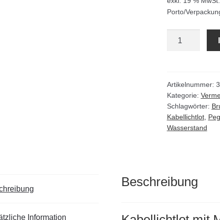
exkl. 19 % MwSt.
Porto/Verpackun
Kabellichtlot
mit
Metall-
Haspel
und
Artikelnummer:
3
Kategorie:
Verm
Stützrahmen
Schlagwörter:
Br
Menge
Kabellichtlot
,
Peg
Wasserstand
Beschreibung
chreibung
Kabellichtlot mit
tzliche Information