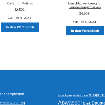
Koffer für Meßrad
Einschlagwerkzeug für
Vermessungsmarken
42,50
€
24,50
€
exkl. 19 % MwSt.
exkl. 19 % MwSt.
In den Warenkorb
In den Warenkorb
Absperrpfosten
Absperr
Abdeckgitter
Abdeckroste
Abwasser
Bauste
Arbeitskleidung
Bank