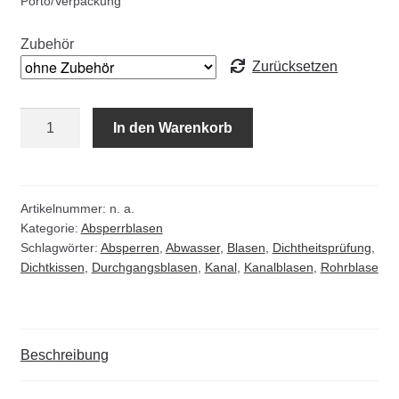
Porto/Verpackung
Kommunalbedarf
Zubehör
Neuheiten
Zurücksetzen
Rohrauslassgitter
Kanal
In den Warenkorb
-
Schachtzubehör
Durchgangsblase
Rohrblase
Sonderaktionen
Menge
Artikelnummer:
n. a.
Kategorie:
Absperrblasen
Stadtmöblierung
Schlagwörter:
Absperren
,
Abwasser
,
Blasen
,
Dichtheitsprüfung
,
Dichtkissen
,
Durchgangsblasen
,
Kanal
,
Kanalblasen
,
Rohrblase
Vermessung
Verschiedenes
Beschreibung
Werkzeuge