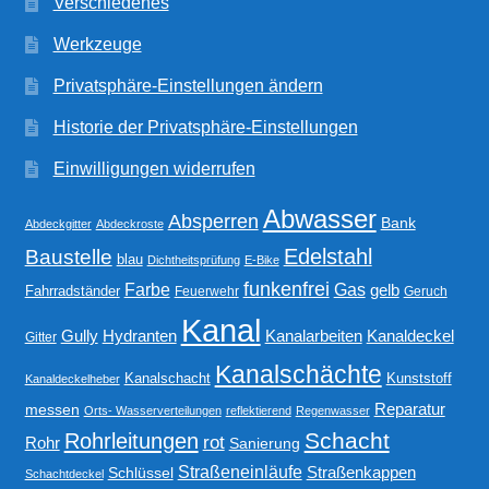
Verschiedenes
Werkzeuge
Privatsphäre-Einstellungen ändern
Historie der Privatsphäre-Einstellungen
Einwilligungen widerrufen
Abwasser
Absperren
Bank
Abdeckgitter
Abdeckroste
Edelstahl
Baustelle
blau
Dichtheitsprüfung
E-Bike
funkenfrei
Gas
Farbe
gelb
Fahrradständer
Feuerwehr
Geruch
Kanal
Gully
Kanalarbeiten
Hydranten
Kanaldeckel
Gitter
Kanalschächte
Kanalschacht
Kunststoff
Kanaldeckelheber
Reparatur
messen
Orts- Wasserverteilungen
reflektierend
Regenwasser
Schacht
Rohrleitungen
rot
Rohr
Sanierung
Straßeneinläufe
Straßenkappen
Schlüssel
Schachtdeckel