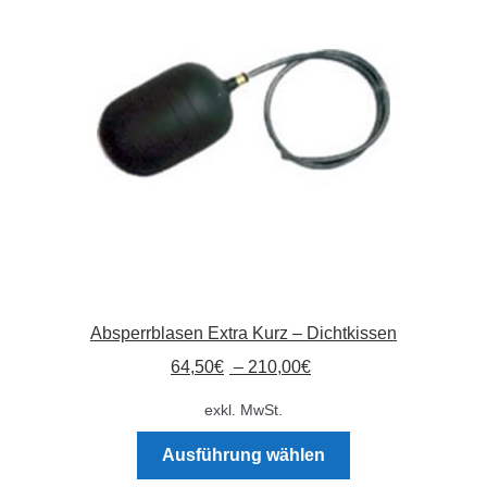
Optionen
können
auf
der
Produktseite
gewählt
werden
Absperrblasen Extra Kurz – Dichtkissen
64,50
€
–
210,00
€
exkl. MwSt.
Dieses
Ausführung wählen
Produkt