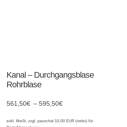
Absperrpfosten
Arbeitskleidung
Baulampen
Baustellenbedarf
Funkenfreies Werkzeug
Kanal – Durchgangsblase
Rohrblase
GaLaBau
Hinweisschilder
561,50
€
–
595,50
€
Kanalisation
exkl. MwSt.
zzgl. pauschal 10,00 EUR (netto) für