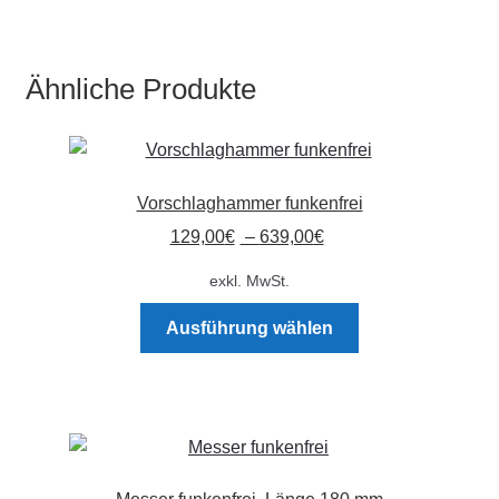
weist
mehrere
Varianten
Ähnliche Produkte
auf.
Die
Optionen
können
Vorschlaghammer funkenfrei
auf
der
129,00
€
–
639,00
€
Produktseite
exkl. MwSt.
gewählt
Dieses
werden
Ausführung wählen
Produkt
weist
mehrere
Varianten
auf.
Die