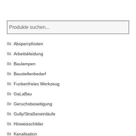
Varianten
auf.
Die
Optionen
können
Absperrpfosten
auf
der
Arbeitskleidung
Produktseite
Baulampen
gewählt
Baustellenbedarf
werden
Funkenfreies Werkzeug
GaLaBau
Geruchsbeseitigung
Gully/Straßeneinläufe
Hinweisschilder
Kanalisation