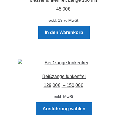
Messer funkenfrei, Länge 180 mm
Optionen
45,00
€
können
auf
exkl. 19 % MwSt.
der
Produktseite
In den Warenkorb
gewählt
werden
Beißzange funkenfrei
129,00
€
–
150,00
€
exkl. MwSt.
Dieses
Ausführung wählen
Produkt
weist
mehrere