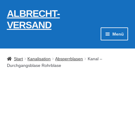
ALBRECHT-
Zur
Zum
Navigation
Inhalt
VERSAND
springen
springen
Menü
Zahlungsarten
Start
Kanalisation
Absperrblasen
Kanal –
AGB
Durchgangsblase Rohrblase
Widerrufsbelehrung
Kontakt
Datenschutzerklärung
Impressum