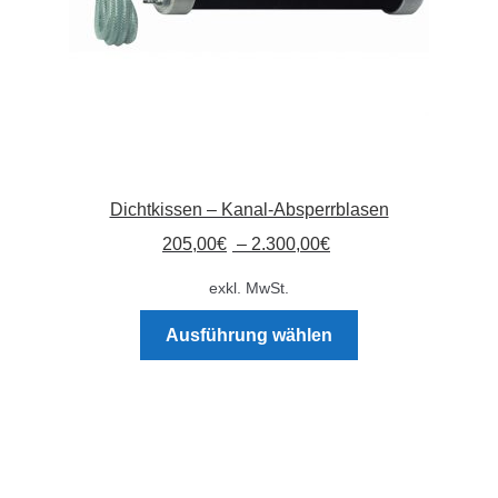
Dichtkissen – Kanal-Absperrblasen
205,00
€
–
2.300,00
€
exkl. MwSt.
Dieses
Ausführung wählen
Produkt
weist
mehrere
Varianten
auf.
Die