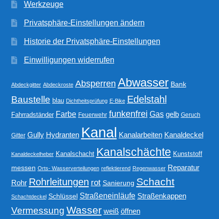
Werkzeuge
Privatsphäre-Einstellungen ändern
Historie der Privatsphäre-Einstellungen
Einwilligungen widerrufen
Abwasser
Absperren
Bank
Abdeckgitter
Abdeckroste
Edelstahl
Baustelle
blau
Dichtheitsprüfung
E-Bike
funkenfrei
Gas
Farbe
gelb
Fahrradständer
Feuerwehr
Geruch
Kanal
Gully
Kanalarbeiten
Hydranten
Kanaldeckel
Gitter
Kanalschächte
Kanalschacht
Kunststoff
Kanaldeckelheber
Reparatur
messen
Orts- Wasserverteilungen
reflektierend
Regenwasser
Schacht
Rohrleitungen
rot
Rohr
Sanierung
Straßeneinläufe
Straßenkappen
Schlüssel
Schachtdeckel
Wasser
Vermessung
weiß
öffnen