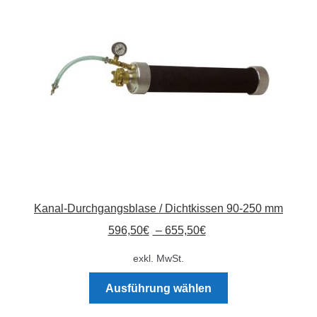
Absperrpfosten
Arbeitskleidung
Baulampen
Baustellenbedarf
Funkenfreies Werkzeug
Kanal-Durchgangsblase / Dichtkissen 90-250 mm
GaLaBau
596,50
€
–
655,50
€
Hinweisschilder
exkl. MwSt.
Dieses
Kanalisation
Ausführung wählen
Produkt
weist