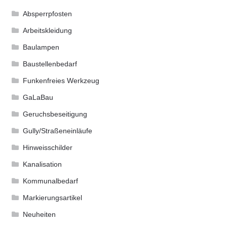
Produktseite
Absperrpfosten
gewählt
Arbeitskleidung
werden
Baulampen
Baustellenbedarf
Funkenfreies Werkzeug
GaLaBau
Geruchsbeseitigung
Gully/Straßeneinläufe
Hinweisschilder
Kanalisation
Kommunalbedarf
Markierungsartikel
Neuheiten