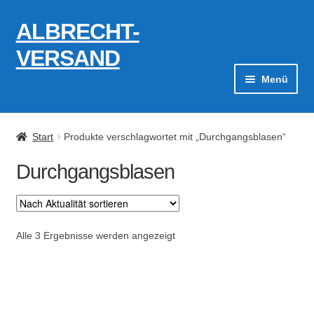
ALBRECHT-
Zur
Zum
Navigation
Inhalt
VERSAND
springen
springen
Menü
Zahlungsarten
Start
Produkte verschlagwortet mit „Durchgangsblasen“
AGB
Durchgangsblasen
Widerrufsbelehrung
Kontakt
Nach
Alle 3 Ergebnisse werden angezeigt
Aktualität
Datenschutzerklärung
sortiert
Impressum