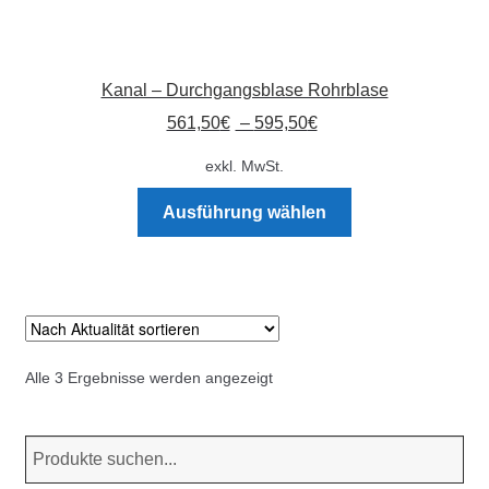
Kanal – Durchgangsblase Rohrblase
561,50
€
–
595,50
€
exkl. MwSt.
Dieses
Ausführung wählen
Produkt
weist
mehrere
Varianten
auf.
Die
Nach
Alle 3 Ergebnisse werden angezeigt
Optionen
Aktualität
können
sortiert
auf
der