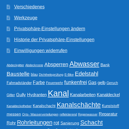
Verschiedenes
Werkzeuge
Privatsphäre-Einstellungen ändern
Historie der Privatsphäre-Einstellungen
Einwilligungen widerrufen
Abwasser
Absperren
Bank
Abdeckgitter
Abdeckroste
Edelstahl
Baustelle
blau
Dichtheitsprüfung
E-Bike
funkenfrei
Gas
Farbe
gelb
Fahrradständer
Feuerwehr
Geruch
Kanal
Gully
Kanalarbeiten
Hydranten
Kanaldeckel
Gitter
Kanalschächte
Kanalschacht
Kunststoff
Kanaldeckelheber
Reparatur
messen
Orts- Wasserverteilungen
reflektierend
Regenwasser
Schacht
Rohrleitungen
rot
Rohr
Sanierung