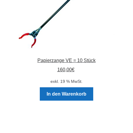
Produktseite
gewählt
werden
Papierzange VE = 10 Stück
160,00
€
exkl. 19 % MwSt.
In den Warenkorb