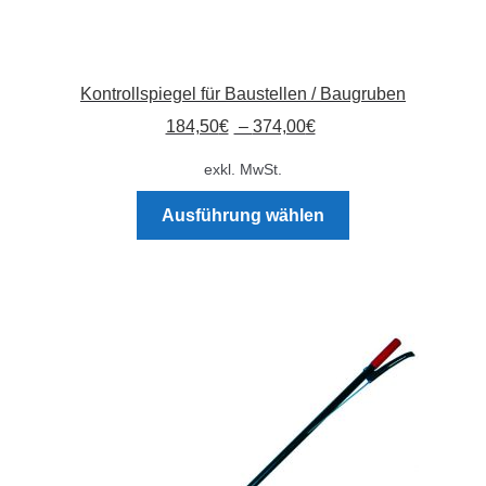
Kontrollspiegel für Baustellen / Baugruben
184,50
€
–
374,00
€
exkl. MwSt.
Dieses
Ausführung wählen
Produkt
weist
mehrere
Varianten
auf.
Die
Optionen
können
auf
der