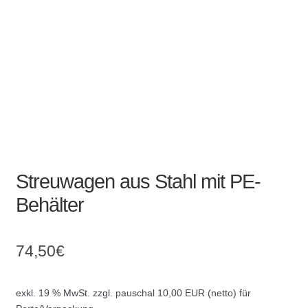
Absperrpfosten
Arbeitskleidung
Baulampen
Baustellenbedarf
Funkenfreies Werkzeug
Streuwagen aus Stahl mit PE-
Behälter
GaLaBau
Hinweisschilder
74,50
€
Kanalisation
exkl. 19 % MwSt.
zzgl. pauschal 10,00 EUR (netto) für