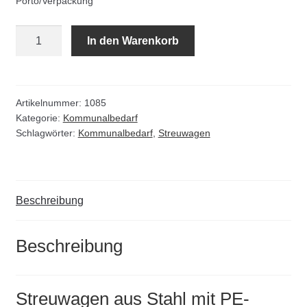
Porto/Verpackung
Kommunalbedarf
Streuwagen
In den Warenkorb
Neuheiten
aus
Stahl
Rohrauslassgitter
mit
PE-
Artikelnummer:
1085
Schachtzubehör
Kategorie:
Kommunalbedarf
Behälter
Schlagwörter:
Kommunalbedarf
,
Streuwagen
Menge
Sonderaktionen
Stadtmöblierung
Beschreibung
Vermessung
Beschreibung
Verschiedenes
Streuwagen aus Stahl mit PE-
Werkzeuge