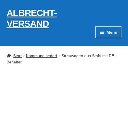
ALBRECHT-
Zur
Zum
Navigation
Inhalt
VERSAND
springen
springen
Menü
Zahlungsarten
Start
Kommunalbedarf
Streuwagen aus Stahl mit PE-
AGB
Behälter
Widerrufsbelehrung
Kontakt
Datenschutzerklärung
Impressum