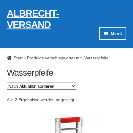
ALBRECHT-
Zur
Zum
Navigation
Inhalt
VERSAND
springen
springen
Menü
Zahlungsarten
Start
Produkte verschlagwortet mit „Wasserpfeife“
AGB
Wasserpfeife
Widerrufsbelehrung
Kontakt
Nach
Alle 2 Ergebnisse werden angezeigt
Aktualität
Datenschutzerklärung
sortiert
Impressum