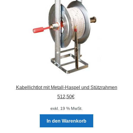
Absperrpfosten
Arbeitskleidung
Baulampen
Baustellenbedarf
Funkenfreies Werkzeug
Kabellichtlot mit Metall-Haspel und Stützrahmen
GaLaBau
512,50
€
Hinweisschilder
exkl. 19 % MwSt.
Kanalisation
In den Warenkorb