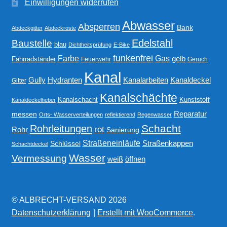
Einwilligungen widerrufen
Abwasser
Absperren
Bank
Abdeckgitter
Abdeckroste
Edelstahl
Baustelle
blau
Dichtheitsprüfung
E-Bike
funkenfrei
Gas
Farbe
gelb
Fahrradständer
Feuerwehr
Geruch
Kanal
Gully
Kanalarbeiten
Hydranten
Kanaldeckel
Gitter
Kanalschächte
Kanalschacht
Kunststoff
Kanaldeckelheber
Reparatur
messen
Orts- Wasserverteilungen
reflektierend
Regenwasser
Schacht
Rohrleitungen
rot
Rohr
Sanierung
Straßeneinläufe
Straßenkappen
Schlüssel
Schachtdeckel
Wasser
Vermessung
weiß
öffnen
© ALBRECHT-VERSAND 2026
Datenschutzerklärung
Erstellt mit WooCommerce
.