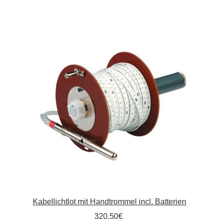
Kommunalbedarf
Neuheiten
Rohrauslassgitter
Schachtzubehör
Sonderaktionen
Stadtmöblierung
Vermessung
Verschiedenes
Kabellichtlot mit Handtrommel incl. Batterien
Werkzeuge
320,50
€