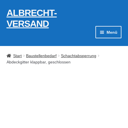
ALBRECHT-
Zur
Zum
Navigation
Inhalt
VERSAND
springen
springen
Menü
Zahlungsarten
Start
Baustellenbedarf
Schachtabsperrung
AGB
Abdeckgitter klappbar, geschlossen
Widerrufsbelehrung
Kontakt
Datenschutzerklärung
Impressum