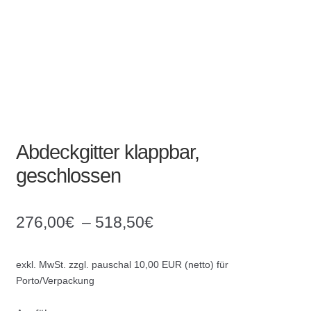
Kommunalbedarf
Neuheiten
Rohrauslassgitter
Schachtzubehör
Abdeckgitter klappbar,
Sonderaktionen
geschlossen
Stadtmöblierung
276,00
€
–
518,50
€
Vermessung
Verschiedenes
exkl. MwSt.
zzgl. pauschal 10,00 EUR (netto) für
Porto/Verpackung
Werkzeuge