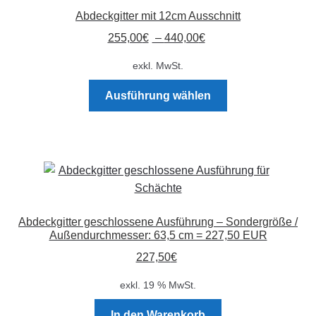
Abdeckgitter mit 12cm Ausschnitt
255,00
€
–
440,00
€
exkl. MwSt.
Dieses
Ausführung wählen
Produkt
weist
mehrere
Varianten
auf.
Die
Optionen
Abdeckgitter geschlossene Ausführung – Sondergröße /
können
Außendurchmesser: 63,5 cm = 227,50 EUR
auf
227,50
€
der
Produktseite
exkl. 19 % MwSt.
gewählt
In den Warenkorb