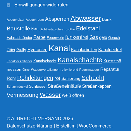
Einwilligungen widerrufen
Abwasser
Absperren
Bank
Abdeckgitter
Abdeckroste
Edelstahl
Baustelle
blau
Dichtheitsprüfung
E-Bike
funkenfrei
Gas
Farbe
gelb
Fahrradständer
Feuerwehr
Geruch
Kanal
Gully
Kanalarbeiten
Hydranten
Kanaldeckel
Gitter
Kanalschächte
Kanalschacht
Kunststoff
Kanaldeckelheber
Reparatur
messen
Orts- Wasserverteilungen
reflektierend
Regenwasser
Schacht
Rohrleitungen
rot
Rohr
Sanierung
Straßeneinläufe
Straßenkappen
Schlüssel
Schachtdeckel
Wasser
Vermessung
weiß
öffnen
© ALBRECHT-VERSAND 2026
Datenschutzerklärung
Erstellt mit WooCommerce
.