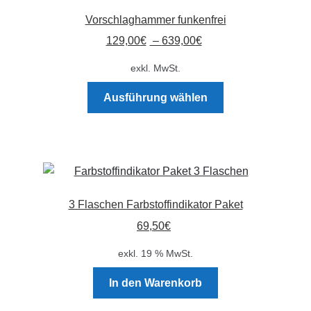
Die
Vorschlaghammer funkenfrei
Optionen
129,00
€
–
639,00
€
können
auf
exkl. MwSt.
der
Dieses
Produktseite
Ausführung wählen
Produkt
gewählt
weist
werden
mehrere
Varianten
auf.
Die
3 Flaschen Farbstoffindikator Paket
Optionen
69,50
€
können
auf
exkl. 19 % MwSt.
der
Produktseite
In den Warenkorb
gewählt