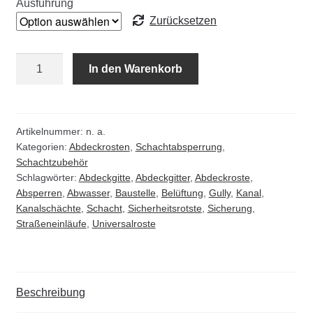
Ausführung
Zurücksetzen
Abdeckgitter
In den Warenkorb
klappbar,
geschlossen
Menge
Artikelnummer:
n. a.
Kategorien:
Abdeckrosten
,
Schachtabsperrung
,
Schachtzubehör
Schlagwörter:
Abdeckgitte
,
Abdeckgitter
,
Abdeckroste
,
Absperren
,
Abwasser
,
Baustelle
,
Belüftung
,
Gully
,
Kanal
,
Kanalschächte
,
Schacht
,
Sicherheitsrotste
,
Sicherung
,
Straßeneinläufe
,
Universalroste
Beschreibung