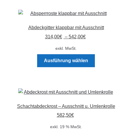
Abdeckgitter klappbar mit Ausschnitt
314,00
€
–
542,00
€
exkl. MwSt.
Dieses
Ausführung wählen
Produkt
weist
mehrere
Varianten
auf.
Die
Schachtabdeckrost – Ausschnitt u. Umlenkrolle
Optionen
582,50
€
können
auf
exkl. 19 % MwSt.
der