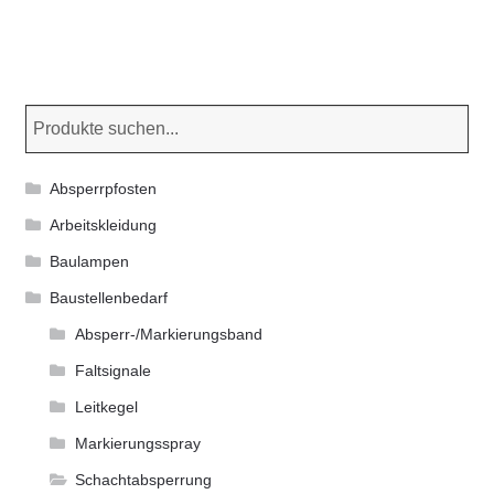
werden
Absperrpfosten
Arbeitskleidung
Baulampen
Baustellenbedarf
Absperr-/Markierungsband
Faltsignale
Leitkegel
Markierungsspray
Schachtabsperrung