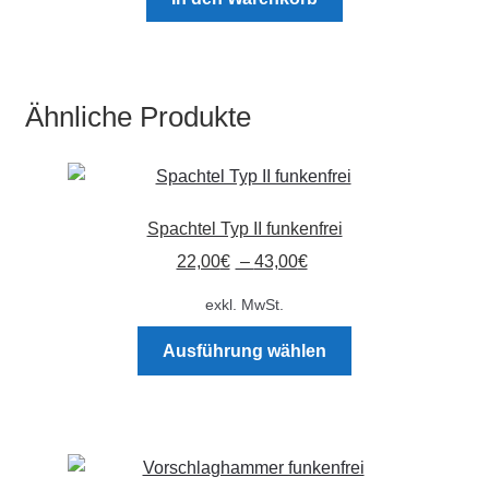
werden
Ähnliche Produkte
Spachtel Typ II funkenfrei
22,00
€
–
43,00
€
exkl. MwSt.
Dieses
Ausführung wählen
Produkt
weist
mehrere
Varianten
auf.