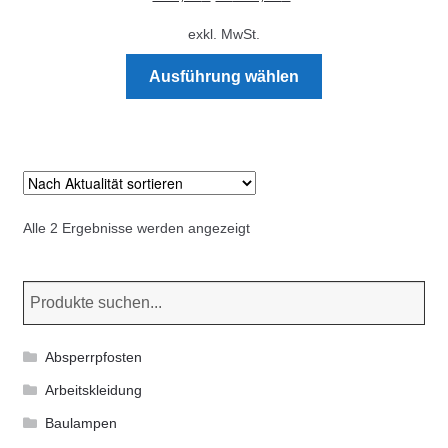
exkl. MwSt.
Dieses
Ausführung wählen
Produkt
weist
mehrere
Varianten
auf.
Die
Nach
Alle 2 Ergebnisse werden angezeigt
Optionen
Aktualität
können
sortiert
auf
der
Produktseite
Absperrpfosten
gewählt
Arbeitskleidung
werden
Baulampen