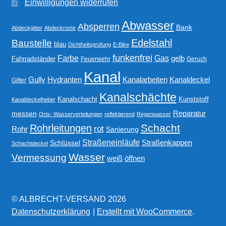
Einwilligungen widerrufen
Abwasser
Absperren
Bank
Abdeckgitter
Abdeckroste
Edelstahl
Baustelle
blau
Dichtheitsprüfung
E-Bike
funkenfrei
Gas
Farbe
gelb
Fahrradständer
Feuerwehr
Geruch
Kanal
Gully
Kanalarbeiten
Hydranten
Kanaldeckel
Gitter
Kanalschächte
Kanalschacht
Kunststoff
Kanaldeckelheber
Reparatur
messen
Orts- Wasserverteilungen
reflektierend
Regenwasser
Schacht
Rohrleitungen
rot
Rohr
Sanierung
Straßeneinläufe
Straßenkappen
Schlüssel
Schachtdeckel
Wasser
Vermessung
weiß
öffnen
© ALBRECHT-VERSAND 2026
Datenschutzerklärung
Erstellt mit WooCommerce
.