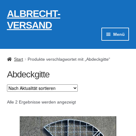
ALBRECHT-
Zur
Zum
Navigation
Inhalt
VERSAND
springen
springen
Menü
Zahlungsarten
Start
Produkte verschlagwortet mit „Abdeckgitte“
AGB
Abdeckgitte
Widerrufsbelehrung
Kontakt
Nach
Alle 2 Ergebnisse werden angezeigt
Aktualität
Datenschutzerklärung
sortiert
Impressum