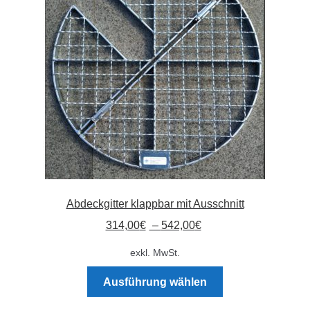
Absperrpfosten
Arbeitskleidung
Baulampen
Baustellenbedarf
Funkenfreies Werkzeug
Abdeckgitter klappbar mit Ausschnitt
GaLaBau
314,00
€
–
542,00
€
Hinweisschilder
exkl. MwSt.
Dieses
Kanalisation
Ausführung wählen
Produkt
weist