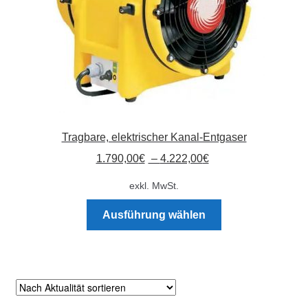
Produktseite
gewählt
werden
Tragbare, elektrischer Kanal-Entgaser
1.790,00
€
–
4.222,00
€
exkl. MwSt.
Dieses
Ausführung wählen
Produkt
weist
mehrere
Varianten
auf.