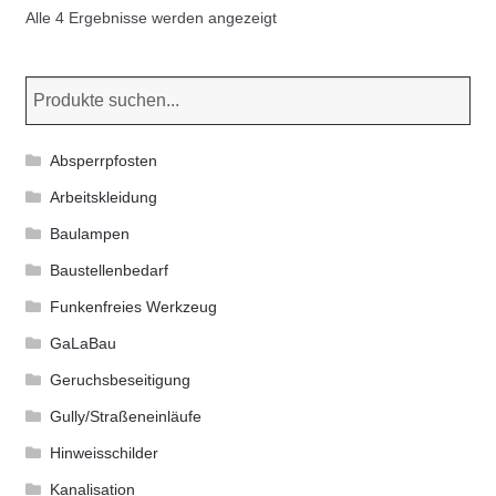
Die
Nach
Alle 4 Ergebnisse werden angezeigt
Optionen
Aktualität
können
sortiert
auf
der
Produktseite
Absperrpfosten
gewählt
Arbeitskleidung
werden
Baulampen
Baustellenbedarf
Funkenfreies Werkzeug
GaLaBau
Geruchsbeseitigung
Gully/Straßeneinläufe
Hinweisschilder
Kanalisation