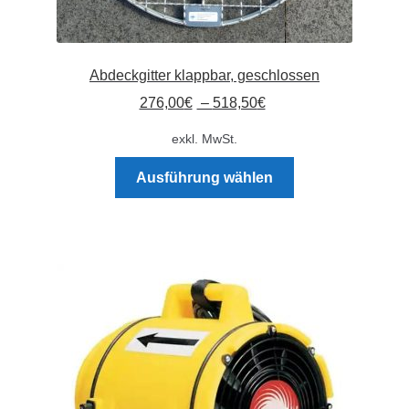
Abdeckgitter klappbar, geschlossen
276,00
€
–
518,50
€
exkl. MwSt.
Dieses
Ausführung wählen
Produkt
weist
mehrere
Varianten
auf.
Die
Optionen
können
auf
der