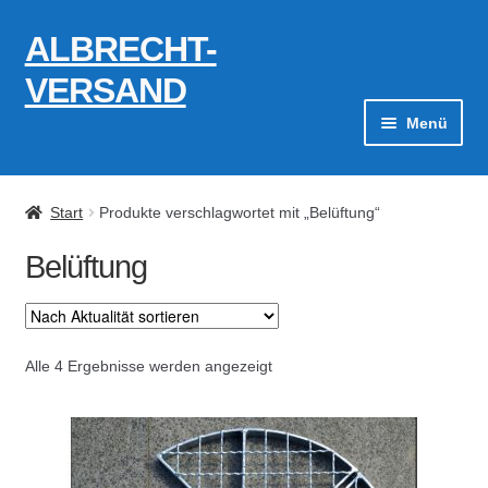
ALBRECHT-
Zur
Zum
Navigation
Inhalt
VERSAND
springen
springen
Menü
Zahlungsarten
Start
Produkte verschlagwortet mit „Belüftung“
AGB
Belüftung
Widerrufsbelehrung
Kontakt
Nach
Alle 4 Ergebnisse werden angezeigt
Aktualität
Datenschutzerklärung
sortiert
Impressum