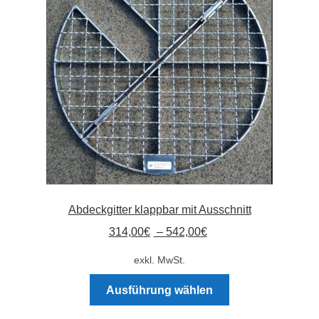
Absperrpfosten
Arbeitskleidung
Baulampen
Baustellenbedarf
Funkenfreies Werkzeug
Abdeckgitter klappbar mit Ausschnitt
GaLaBau
314,00
€
–
542,00
€
Hinweisschilder
exkl. MwSt.
Dieses
Kanalisation
Ausführung wählen
Produkt
weist