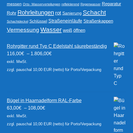
Reparatur
messen
Orts- Wasserverteilungen
reflektierend
Regenwasser
Schacht
Rohrleitungen
rot
Rohr
Sanierung
Straßeneinläufe
Straßenkappen
Schlüssel
Schachtdeckel
Wasser
Vermessung
weiß
öffnen
Rohrgitter rund Typ C Edelstahl säurebeständig
116,00
€
–
1.806,00
€
exkl. MwSt.
zzgl. pauschal 10,00 EUR (netto) für Porto/Verpackung
Bügel in Haarnadelform RAL-Farbe
63,00
€
–
108,00
€
exkl. MwSt.
zzgl. pauschal 10,00 EUR (netto) für Porto/Verpackung