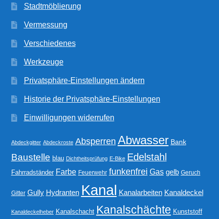
Stadtmöblierung
Vermessung
Verschiedenes
Werkzeuge
Privatsphäre-Einstellungen ändern
Historie der Privatsphäre-Einstellungen
Einwilligungen widerrufen
Abwasser
Absperren
Bank
Abdeckgitter
Abdeckroste
Edelstahl
Baustelle
blau
Dichtheitsprüfung
E-Bike
funkenfrei
Gas
Farbe
gelb
Fahrradständer
Feuerwehr
Geruch
Kanal
Gully
Kanalarbeiten
Hydranten
Kanaldeckel
Gitter
Kanalschächte
Kanalschacht
Kunststoff
Kanaldeckelheber