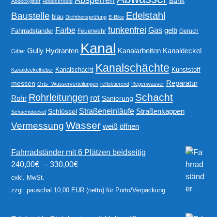
Bank
Abdeckgitter
Abdeckroste
Edelstahl
Baustelle
blau
Dichtheitsprüfung
E-Bike
funkenfrei
Gas
Farbe
gelb
Fahrradständer
Feuerwehr
Geruch
Kanal
Gully
Kanalarbeiten
Hydranten
Kanaldeckel
Gitter
Kanalschächte
Kanalschacht
Kunststoff
Kanaldeckelheber
Reparatur
messen
Orts- Wasserverteilungen
reflektierend
Regenwasser
Schacht
Rohrleitungen
rot
Rohr
Sanierung
Straßeneinläufe
Straßenkappen
Schlüssel
Schachtdeckel
Wasser
Vermessung
weiß
öffnen
Fahrradständer mit 6 Plätzen beidseitig
240,00
€
–
330,00
€
exkl. MwSt.
zzgl. pauschal 10,00 EUR (netto) für Porto/Verpackung