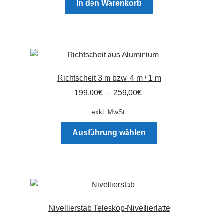
In den Warenkorb
Richtscheit 3 m bzw. 4 m / 1 m
199,00
€
–
259,00
€
exkl. MwSt.
Dieses
Ausführung wählen
Produkt
weist
mehrere
Varianten
auf.
Die
Nivellierstab Teleskop-Nivellierlatte
Optionen