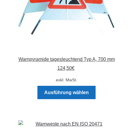
Warnpyramide tagesleuchtend Typ A, 700 mm
124,50
€
exkl. MwSt.
Dieses
Ausführung wählen
Produkt
weist
mehrere
Varianten
auf.