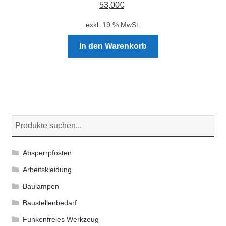
53,00
€
können
auf
exkl. 19 % MwSt.
der
Produktseite
In den Warenkorb
gewählt
werden
Absperrpfosten
Arbeitskleidung
Baulampen
Baustellenbedarf
Funkenfreies Werkzeug