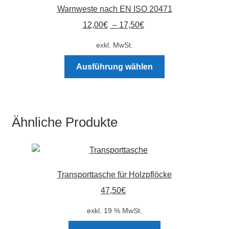
Die
Warnweste nach EN ISO 20471
Optionen
12,00
€
–
17,50
€
können
auf
exkl. MwSt.
der
Dieses
Produktseite
Ausführung wählen
Produkt
gewählt
weist
werden
mehrere
Varianten
Ähnliche Produkte
auf.
Die
Optionen
können
Transporttasche für Holzpflöcke
auf
der
47,50
€
Produktseite
exkl. 19 % MwSt.
gewählt
werden