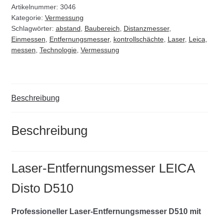
D510
Artikelnummer:
3046
Kategorie:
Vermessung
Menge
Schlagwörter:
abstand
,
Baubereich
,
Distanzmesser
,
Einmessen
,
Entfernungsmesser
,
kontrollschächte
,
Laser
,
Leica
,
messen
,
Technologie
,
Vermessung
Beschreibung
Beschreibung
Laser-Entfernungsmesser LEICA
Disto D510
Professioneller Laser-Entfernungsmesser D510 mit