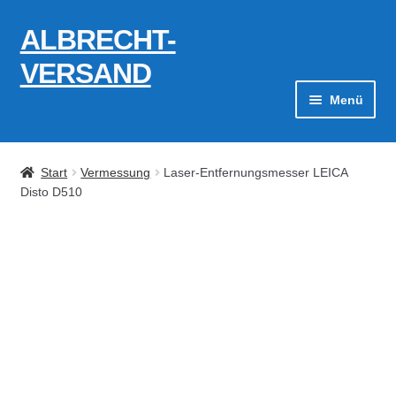
ALBRECHT-
Zur
Zum
Navigation
Inhalt
VERSAND
springen
springen
Menü
Zahlungsarten
Start
Vermessung
Laser-Entfernungsmesser LEICA
AGB
Disto D510
Widerrufsbelehrung
Kontakt
Datenschutzerklärung
Impressum