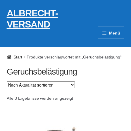
ALBRECHT-
Zur
Zum
Navigation
Inhalt
VERSAND
springen
springen
Menü
Zahlungsarten
Start
Produkte verschlagwortet mit „Geruchsbelästigung“
AGB
Geruchsbelästigung
Widerrufsbelehrung
Kontakt
Nach
Alle 3 Ergebnisse werden angezeigt
Aktualität
Datenschutzerklärung
sortiert
Impressum