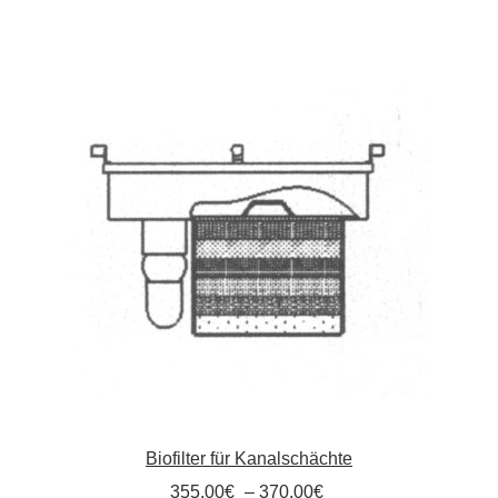
Kommunalbedarf
Neuheiten
Rohrauslassgitter
Schachtzubehör
Sonderaktionen
Stadtmöblierung
Vermessung
Verschiedenes
Biofilter für Kanalschächte
Werkzeuge
355,00
€
–
370,00
€