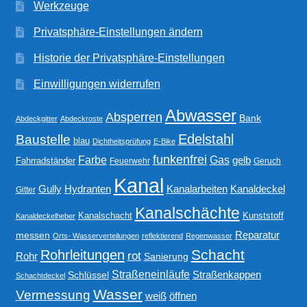
Werkzeuge
Privatsphäre-Einstellungen ändern
Historie der Privatsphäre-Einstellungen
Einwilligungen widerrufen
Abwasser
Absperren
Bank
Abdeckgitter
Abdeckroste
Edelstahl
Baustelle
blau
Dichtheitsprüfung
E-Bike
funkenfrei
Gas
Farbe
gelb
Fahrradständer
Feuerwehr
Geruch
Kanal
Gully
Kanalarbeiten
Hydranten
Kanaldeckel
Gitter
Kanalschächte
Kanalschacht
Kunststoff
Kanaldeckelheber
Reparatur
messen
Orts- Wasserverteilungen
reflektierend
Regenwasser
Schacht
Rohrleitungen
rot
Rohr
Sanierung
Straßeneinläufe
Straßenkappen
Schlüssel
Schachtdeckel
Wasser
Vermessung
weiß
öffnen