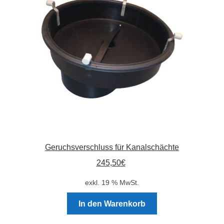
Absperrpfosten
Arbeitskleidung
Baulampen
Baustellenbedarf
Funkenfreies Werkzeug
Geruchsverschluss für Kanalschächte
GaLaBau
245,50
€
Hinweisschilder
exkl. 19 % MwSt.
Kanalisation
In den Warenkorb