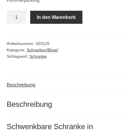
Porto/Verpackung
Kommunalbedarf
Schwenkbare
In den Warenkorb
Neuheiten
Schranke
in
Rohrauslassgitter
"Büroklammer-
Form"
Artikelnummer:
203125
Schachtzubehör
Kategorie:
Schranken/Bügel
Menge
Schlagwort:
Schranke
Sonderaktionen
Stadtmöblierung
Beschreibung
Vermessung
Beschreibung
Verschiedenes
Schwenkbare Schranke in
Werkzeuge