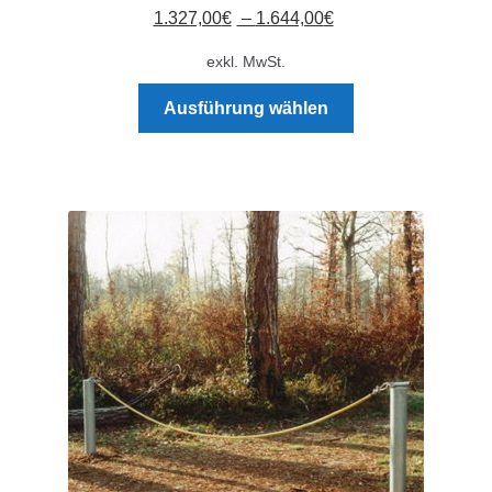
1.327,00
€
–
1.644,00
€
exkl. MwSt.
Dieses
Ausführung wählen
Produkt
weist
mehrere
Varianten
auf.
Die
Optionen
können
auf
der
Produktseite
gewählt
werden