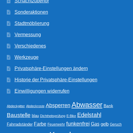
Schachtzubehör
Sonderaktionen
Stadtmöblierung
Vermessung
Verschiedenes
Werkzeuge
Privatsphäre-Einstellungen ändern
Historie der Privatsphäre-Einstellungen
Einwilligungen widerrufen
Abwasser
Absperren
Bank
Abdeckgitter
Abdeckroste
Edelstahl
Baustelle
blau
Dichtheitsprüfung
E-Bike
funkenfrei
Gas
Farbe
gelb
Fahrradständer
Feuerwehr
Geruch