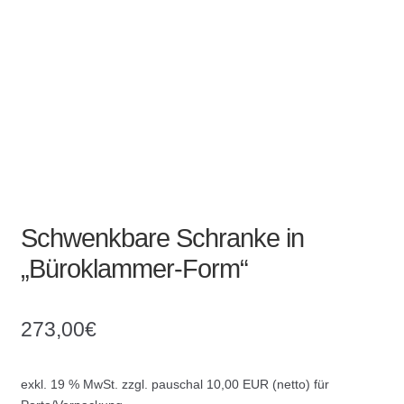
Absperrpfosten
Arbeitskleidung
Baulampen
Baustellenbedarf
Funkenfreies Werkzeug
Schwenkbare Schranke in
„Büroklammer-Form“
GaLaBau
Hinweisschilder
273,00
€
Kanalisation
exkl. 19 % MwSt.
zzgl. pauschal 10,00 EUR (netto) für