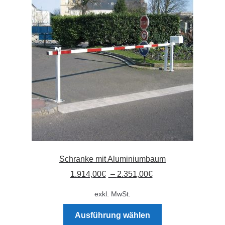
Schranke mit Aluminiumbaum
1.914,00
€
–
2.351,00
€
exkl. MwSt.
Dieses
Ausführung wählen
Produkt