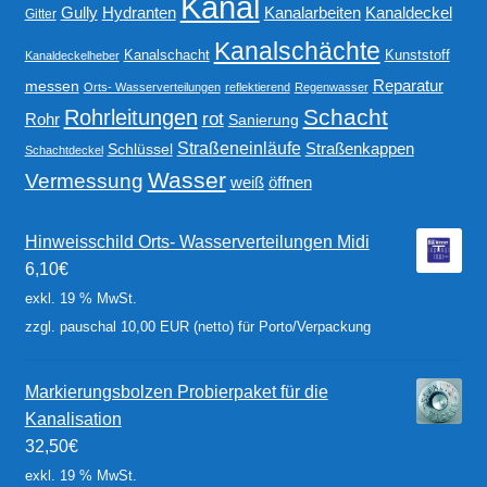
Kanal
Gully
Kanalarbeiten
Hydranten
Kanaldeckel
Gitter
Kanalschächte
Kanalschacht
Kunststoff
Kanaldeckelheber
Reparatur
messen
Orts- Wasserverteilungen
reflektierend
Regenwasser
Schacht
Rohrleitungen
rot
Rohr
Sanierung
Straßeneinläufe
Straßenkappen
Schlüssel
Schachtdeckel
Wasser
Vermessung
weiß
öffnen
Hinweisschild Orts- Wasserverteilungen Midi
6,10
€
exkl. 19 % MwSt.
zzgl. pauschal 10,00 EUR (netto) für Porto/Verpackung
Markierungsbolzen Probierpaket für die
Kanalisation
32,50
€
exkl. 19 % MwSt.