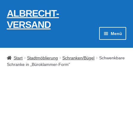
ALBRECHT-
Zur
Zum
Navigation
Inhalt
VERSAND
springen
springen
Menü
Zahlungsarten
Start
Stadtmöblierung
Schranken/Bügel
Schwenkbare
AGB
Schranke in „Büroklammer-Form“
Widerrufsbelehrung
Kontakt
Datenschutzerklärung
Impressum