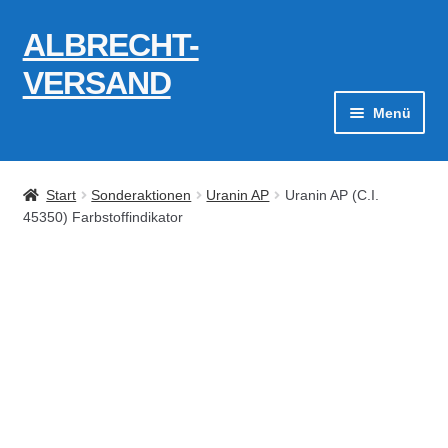
ALBRECHT-
Zur
Zum
Navigation
Inhalt
VERSAND
springen
springen
Menü
Zahlungsarten
Start
Sonderaktionen
Uranin AP
Uranin AP (C.I.
AGB
45350) Farbstoffindikator
Widerrufsbelehrung
Kontakt
Datenschutzerklärung
Impressum