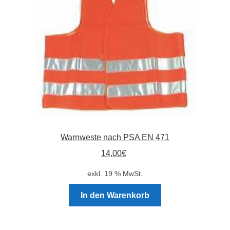
können
auf
der
Produktseite
gewählt
werden
Warnweste nach PSA EN 471
14,00
€
exkl. 19 % MwSt.
In den Warenkorb