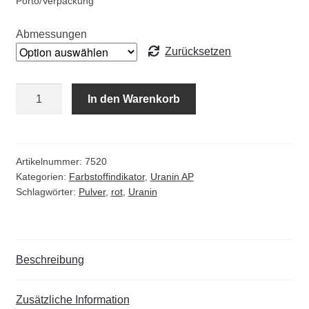
Porto/Verpackung
Kommunalbedarf
Abmessungen
Neuheiten
Zurücksetzen
Rohrauslassgitter
Uranin
In den Warenkorb
AP
Schachtzubehör
(C.I.
45350)
Sonderaktionen
Farbstoffindikator
Artikelnummer:
7520
Kategorien:
Farbstoffindikator
,
Uranin AP
Menge
Stadtmöblierung
Schlagwörter:
Pulver
,
rot
,
Uranin
Vermessung
Beschreibung
Verschiedenes
Werkzeuge
Zusätzliche Information