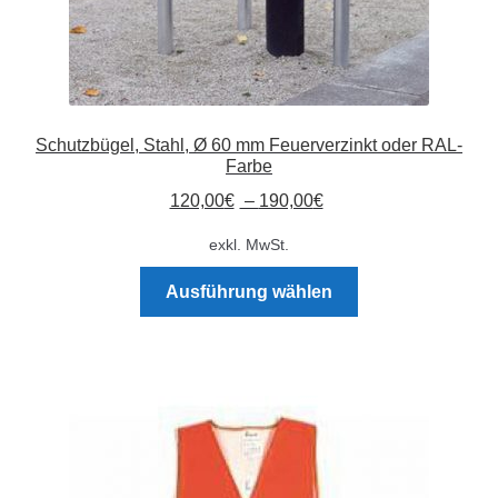
Schutzbügel, Stahl, Ø 60 mm Feuerverzinkt oder RAL-
Farbe
120,00
€
–
190,00
€
exkl. MwSt.
Dieses
Ausführung wählen
Produkt
weist
mehrere
Varianten
auf.
Die
Optionen