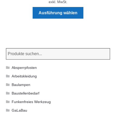
exkl. MwSt.
Dieses
Ausführung wählen
Produkt
weist
mehrere
Varianten
auf.
Die
Optionen
können
Absperrpfosten
auf
der
Arbeitskleidung
Produktseite
Baulampen
gewählt
Baustellenbedarf
werden
Funkenfreies Werkzeug
GaLaBau