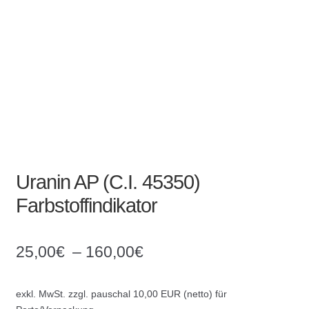
Absperrpfosten
Arbeitskleidung
Baulampen
Baustellenbedarf
Funkenfreies Werkzeug
Uranin AP (C.I. 45350)
Farbstoffindikator
GaLaBau
Hinweisschilder
25,00
€
–
160,00
€
Kanalisation
exkl. MwSt.
zzgl. pauschal 10,00 EUR (netto) für