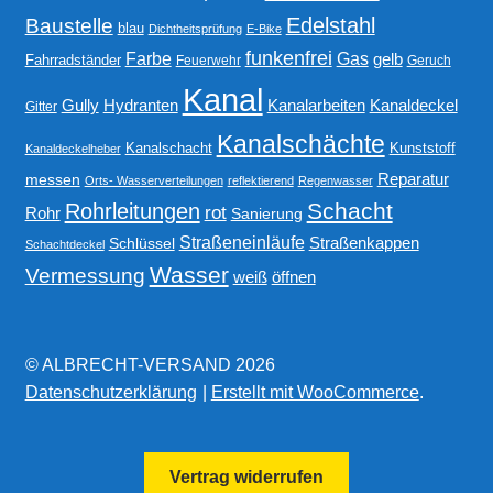
Edelstahl
Baustelle
blau
Dichtheitsprüfung
E-Bike
funkenfrei
Gas
Farbe
gelb
Fahrradständer
Feuerwehr
Geruch
Kanal
Gully
Kanalarbeiten
Hydranten
Kanaldeckel
Gitter
Kanalschächte
Kanalschacht
Kunststoff
Kanaldeckelheber
Reparatur
messen
Orts- Wasserverteilungen
reflektierend
Regenwasser
Schacht
Rohrleitungen
rot
Rohr
Sanierung
Straßeneinläufe
Straßenkappen
Schlüssel
Schachtdeckel
Wasser
Vermessung
weiß
öffnen
© ALBRECHT-VERSAND 2026
Datenschutzerklärung
Erstellt mit WooCommerce
.
Vertrag widerrufen