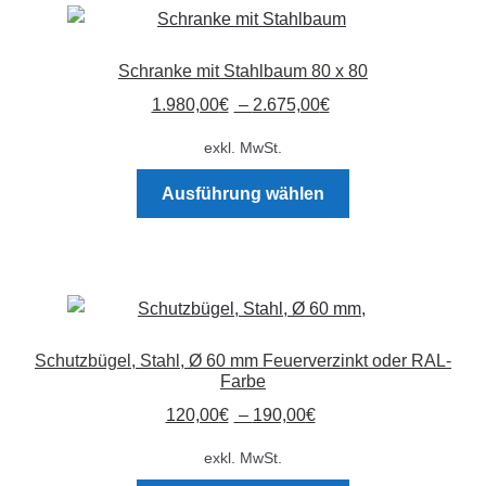
Schranke mit Stahlbaum 80 x 80
1.980,00
€
–
2.675,00
€
exkl. MwSt.
Dieses
Ausführung wählen
Produkt
weist
mehrere
Varianten
auf.
Die
Schutzbügel, Stahl, Ø 60 mm Feuerverzinkt oder RAL-
Optionen
Farbe
können
120,00
€
–
190,00
€
auf
der
exkl. MwSt.
Produktseite