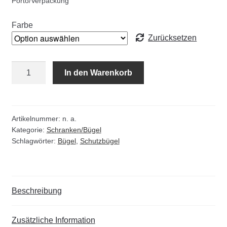
Porto/Verpackung
Kommunalbedarf
Farbe
Neuheiten
Zurücksetzen
Rohrauslassgitter
Bügel
In den Warenkorb
in
Schachtzubehör
Haarnadelform
RAL-
Sonderaktionen
Farbe
Artikelnummer:
n. a.
Kategorie:
Schranken/Bügel
Menge
Stadtmöblierung
Schlagwörter:
Bügel
,
Schutzbügel
Vermessung
Beschreibung
Verschiedenes
Werkzeuge
Zusätzliche Information