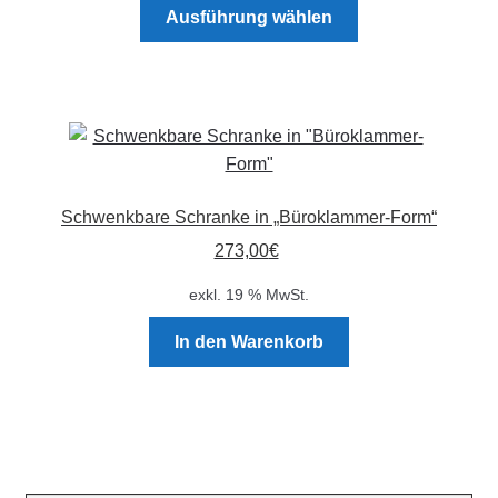
Dieses
Ausführung wählen
gewählt
Produkt
werden
weist
mehrere
Varianten
auf.
Die
Optionen
Schwenkbare Schranke in „Büroklammer-Form“
können
273,00
€
auf
der
exkl. 19 % MwSt.
Produktseite
gewählt
In den Warenkorb
werden