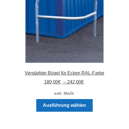
Verstärkter Bügel für Ecken RAL-Farbe
180,00
€
–
242,00
€
exkl. MwSt.
Dieses
Ausführung wählen
Produkt
weist
mehrere