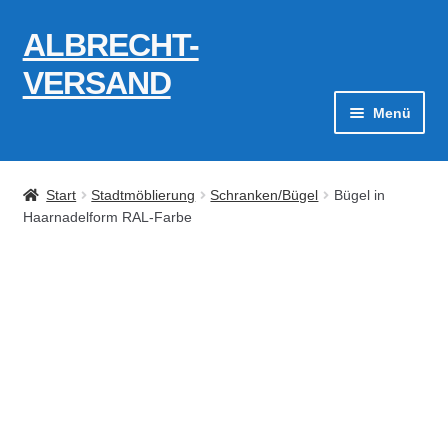
ALBRECHT-
Zur
Zum
Navigation
Inhalt
VERSAND
springen
springen
Menü
Zahlungsarten
Start
Stadtmöblierung
Schranken/Bügel
Bügel in
AGB
Haarnadelform RAL-Farbe
Widerrufsbelehrung
Kontakt
Datenschutzerklärung
Impressum