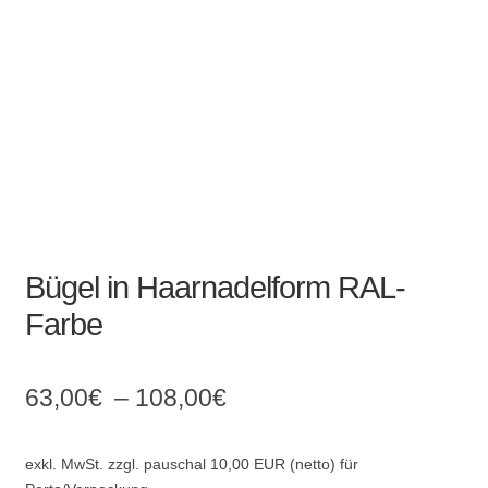
Absperrpfosten
Arbeitskleidung
Baulampen
Baustellenbedarf
Funkenfreies Werkzeug
Bügel in Haarnadelform RAL-
Farbe
GaLaBau
Hinweisschilder
63,00
€
–
108,00
€
Kanalisation
exkl. MwSt.
zzgl. pauschal 10,00 EUR (netto) für