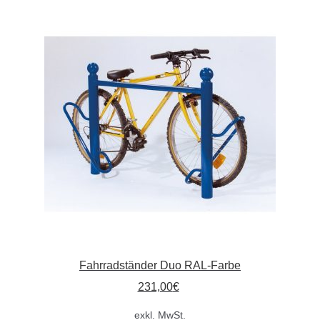
Varianten
auf.
Die
Optionen
können
auf
der
Produktseite
gewählt
werden
Fahrradständer Duo RAL-Farbe
231,00
€
exkl. MwSt.