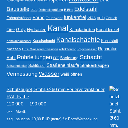
Bank
Abdeckgitter
Abdeckroste
Edelstahl
Baustelle
blau
Dichtheitsprüfung
E-Bike
funkenfrei
Gas
Farbe
gelb
Fahrradständer
Feuerwehr
Geruch
Kanal
Gully
Kanalarbeiten
Hydranten
Kanaldeckel
Gitter
Kanalschächte
Kanalschacht
Kunststoff
Kanaldeckelheber
Reparatur
messen
Orts- Wasserverteilungen
reflektierend
Regenwasser
Schacht
Rohrleitungen
rot
Rohr
Sanierung
Straßeneinläufe
Straßenkappen
Schlüssel
Schachtdeckel
Wasser
Vermessung
weiß
öffnen
Schutzbügel, Stahl, Ø 60 mm Feuerverzinkt oder
RAL-Farbe
120,00
€
–
190,00
€
exkl. MwSt.
zzgl. pauschal 10,00 EUR (netto) für Porto/Verpackung