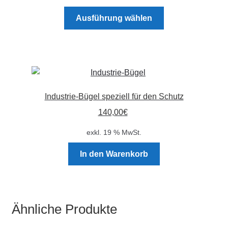
Dieses
Ausführung wählen
Produkt
weist
mehrere
Varianten
auf.
Die
Industrie-Bügel speziell für den Schutz
Optionen
140,00
€
können
auf
exkl. 19 % MwSt.
der
Produktseite
In den Warenkorb
gewählt
werden
Ähnliche Produkte