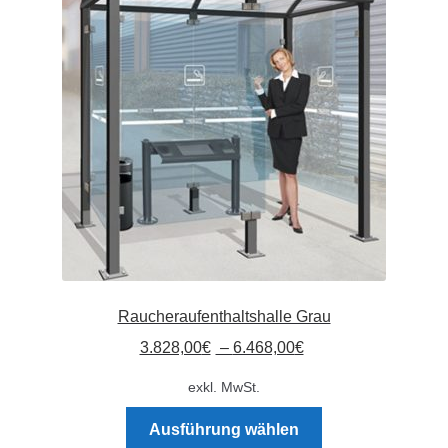
Absperrpfosten
Arbeitskleidung
Baulampen
Baustellenbedarf
Funkenfreies Werkzeug
GaLaBau
Raucheraufenthaltshalle Grau
3.828,00
€
–
6.468,00
€
Hinweisschilder
exkl. MwSt.
Kanalisation
Dieses
Ausführung wählen
Produkt