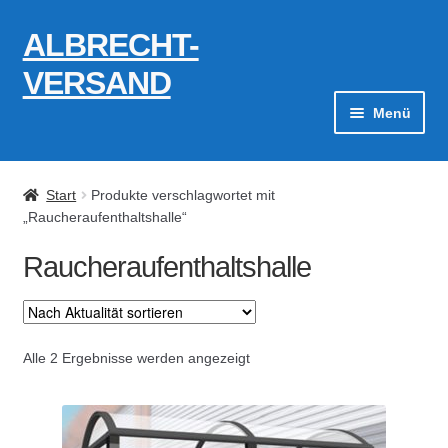
ALBRECHT-
Zur
Zum
Navigation
Inhalt
VERSAND
springen
springen
Menü
Zahlungsarten
Start
Produkte verschlagwortet mit
AGB
„Raucheraufenthaltshalle“
Raucheraufenthaltshalle
Widerrufsbelehrung
Kontakt
Nach
Alle 2 Ergebnisse werden angezeigt
Datenschutzerklärung
Aktualität
sortiert
Impressum