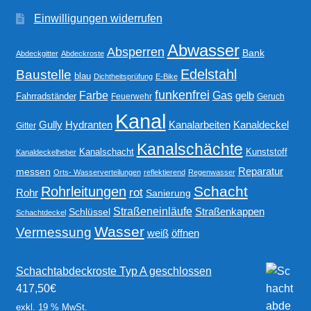
Einwilligungen widerrufen
Abwasser
Absperren
Bank
Abdeckgitter
Abdeckroste
Edelstahl
Baustelle
blau
Dichtheitsprüfung
E-Bike
funkenfrei
Gas
Farbe
gelb
Fahrradständer
Feuerwehr
Geruch
Kanal
Gully
Kanalarbeiten
Hydranten
Kanaldeckel
Gitter
Kanalschächte
Kanalschacht
Kunststoff
Kanaldeckelheber
Reparatur
messen
Orts- Wasserverteilungen
reflektierend
Regenwasser
Schacht
Rohrleitungen
rot
Rohr
Sanierung
Straßeneinläufe
Straßenkappen
Schlüssel
Schachtdeckel
Wasser
Vermessung
weiß
öffnen
Schachtabdeckroste Typ A geschlossen
417,50
€
exkl. 19 % MwSt.