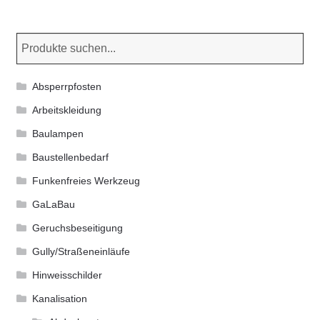
auf.
Die
Optionen
können
Absperrpfosten
auf
der
Arbeitskleidung
Produktseite
Baulampen
gewählt
Baustellenbedarf
werden
Funkenfreies Werkzeug
GaLaBau
Geruchsbeseitigung
Gully/Straßeneinläufe
Hinweisschilder
Kanalisation