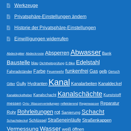
Werkzeuge
Privatsphäre-Einstellungen ändern
Historie der Privatsphäre-Einstellungen
Einwilligungen widerrufen
Abwasser
Absperren
Bank
Abdeckgitter
Abdeckroste
Edelstahl
Baustelle
blau
Dichtheitsprüfung
E-Bike
funkenfrei
Gas
Farbe
gelb
Fahrradständer
Feuerwehr
Geruch
Kanal
Gully
Kanalarbeiten
Hydranten
Kanaldeckel
Gitter
Kanalschächte
Kanalschacht
Kunststoff
Kanaldeckelheber
Reparatur
messen
Orts- Wasserverteilungen
reflektierend
Regenwasser
Schacht
Rohrleitungen
rot
Rohr
Sanierung
Straßeneinläufe
Straßenkappen
Schlüssel
Schachtdeckel
Wasser
Vermessung
weiß
öffnen