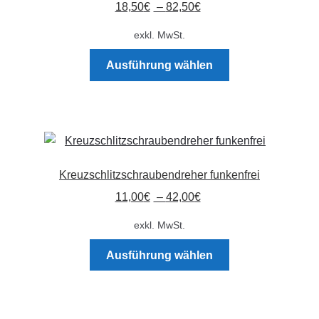
18,50
€
–
82,50
€
können
auf
exkl. MwSt.
der
Dieses
Produktseite
Ausführung wählen
Produkt
gewählt
weist
werden
mehrere
Varianten
auf.
Die
Kreuzschlitzschraubendreher funkenfrei
Optionen
11,00
€
–
42,00
€
können
auf
exkl. MwSt.
der
Dieses
Produktseite
Ausführung wählen
Produkt
gewählt
weist
werden
mehrere
Varianten