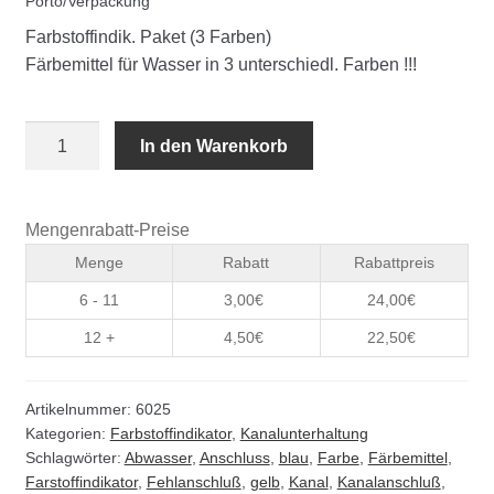
Porto/Verpackung
Kommunalbedarf
Farbstoffindik. Paket (3 Farben)
Färbemittel für Wasser in 3 unterschiedl. Farben !!!
Neuheiten
Rohrauslassgitter
Farbstoffindikator
In den Warenkorb
Farbe:
Schachtzubehör
Rot,
500
Mengenrabatt-Preise
Sonderaktionen
ml
Menge
Rabatt
Rabattpreis
Menge
Stadtmöblierung
6 - 11
3,00
€
24,00
€
12 +
4,50
€
22,50
€
Vermessung
Artikelnummer:
6025
Verschiedenes
Kategorien:
Farbstoffindikator
,
Kanalunterhaltung
Schlagwörter:
Abwasser
,
Anschluss
,
blau
,
Farbe
,
Färbemittel
,
Werkzeuge
Farstoffindikator
,
Fehlanschluß
,
gelb
,
Kanal
,
Kanalanschluß
,