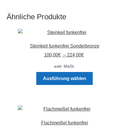
Ähnliche Produkte
Steinkeil funkenfrei Sonderbronze
100,00
€
–
224,00
€
exkl. MwSt.
Dieses
Ausführung wählen
Produkt
weist
mehrere
Varianten
auf.
Die
Flachmeißel funkenfrei
Optionen