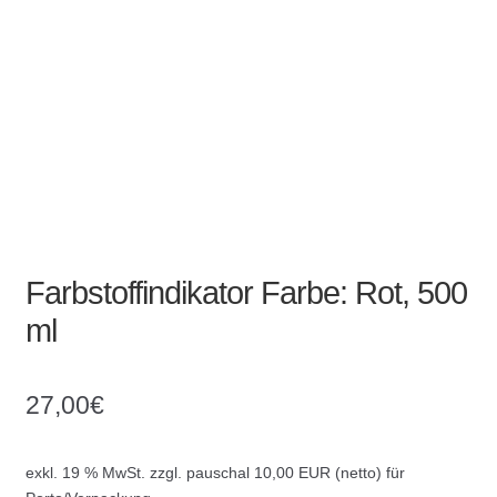
Absperrpfosten
Arbeitskleidung
Baulampen
Baustellenbedarf
Funkenfreies Werkzeug
Farbstoffindikator Farbe: Rot, 500
ml
GaLaBau
Hinweisschilder
27,00
€
Kanalisation
exkl. 19 % MwSt.
zzgl. pauschal 10,00 EUR (netto) für