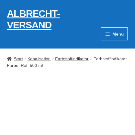
ALBRECHT-
Zur
Zum
Navigation
Inhalt
VERSAND
springen
springen
Menü
Zahlungsarten
Start
Kanalisation
Farbstoffindikator
Farbstoffindikator
AGB
Farbe: Rot, 500 ml
Widerrufsbelehrung
Kontakt
Datenschutzerklärung
Impressum