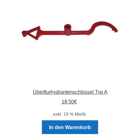
Absperrpfosten
Arbeitskleidung
Baulampen
Baustellenbedarf
Funkenfreies Werkzeug
Überflurhydrantenschlüssel Typ A
GaLaBau
18,50
€
Hinweisschilder
exkl. 19 % MwSt.
Kanalisation
In den Warenkorb