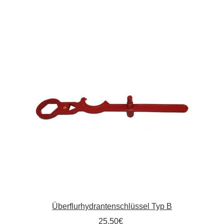
Kommunalbedarf
Neuheiten
Rohrauslassgitter
Schachtzubehör
Sonderaktionen
Stadtmöblierung
Vermessung
Verschiedenes
Überflurhydrantenschlüssel Typ B
Werkzeuge
25,50
€