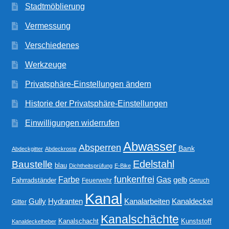
Stadtmöblierung
Vermessung
Verschiedenes
Werkzeuge
Privatsphäre-Einstellungen ändern
Historie der Privatsphäre-Einstellungen
Einwilligungen widerrufen
Abwasser
Absperren
Bank
Abdeckgitter
Abdeckroste
Edelstahl
Baustelle
blau
Dichtheitsprüfung
E-Bike
funkenfrei
Gas
Farbe
gelb
Fahrradständer
Feuerwehr
Geruch
Kanal
Gully
Kanalarbeiten
Hydranten
Kanaldeckel
Gitter
Kanalschächte
Kanalschacht
Kunststoff
Kanaldeckelheber