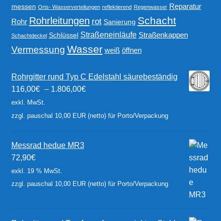
Reparatur
messen
Orts- Wasserverteilungen
reflektierend
Regenwasser
Schacht
Rohrleitungen
rot
Rohr
Sanierung
Straßeneinläufe
Straßenkappen
Schlüssel
Schachtdeckel
Wasser
Vermessung
weiß
öffnen
Rohrgitter rund Typ C Edelstahl säurebeständig
116,00
€
–
1.806,00
€
exkl. MwSt.
zzgl. pauschal 10,00 EUR (netto) für Porto/Verpackung
Messrad hedue MR3
72,90
€
exkl. 19 % MwSt.
zzgl. pauschal 10,00 EUR (netto) für Porto/Verpackung