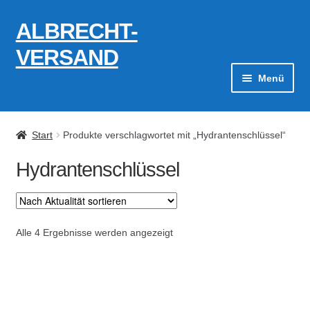
ALBRECHT-
Zur
Zum
Navigation
Inhalt
VERSAND
springen
springen
Menü
Zahlungsarten
Start
Produkte verschlagwortet mit „Hydrantenschlüssel“
AGB
Hydrantenschlüssel
Widerrufsbelehrung
Kontakt
Nach
Alle 4 Ergebnisse werden angezeigt
Aktualität
Datenschutzerklärung
sortiert
Impressum