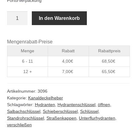
Porto/Verpackung
Kommunalbedarf
Unterflurhydrantenschlüssel
In den Warenkorb
Neuheiten
Typ
C
Rohrauslassgitter
DIN
Mengenrabatt-Preise
3223
Schachtzubehör
Menge
Rabatt
Rabattpreis
Menge
6 - 11
4,00
€
68,50
€
Sonderaktionen
12 +
7,00
€
65,50
€
Stadtmöblierung
Artikelnummer:
3096
Kategorie:
Kanaldeckelheber
Vermessung
Schlagwörter:
Hydranten
,
Hydrantenschlüssel
,
öffnen
,
Salbachschlüssel
,
Schieberschlüssel
,
Schlüssel
,
Verschiedenes
Standrohrschlüssel
,
Straßenkappen
,
Unterflurhydranten
,
verschließen
Werkzeuge