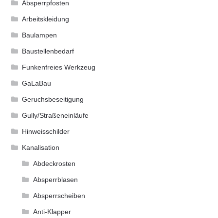
Absperrpfosten
auf
der
Arbeitskleidung
Produktseite
Baulampen
gewählt
Baustellenbedarf
werden
Funkenfreies Werkzeug
GaLaBau
Geruchsbeseitigung
Gully/Straßeneinläufe
Hinweisschilder
Kanalisation
Abdeckrosten
Absperrblasen
Absperrscheiben
Anti-Klapper