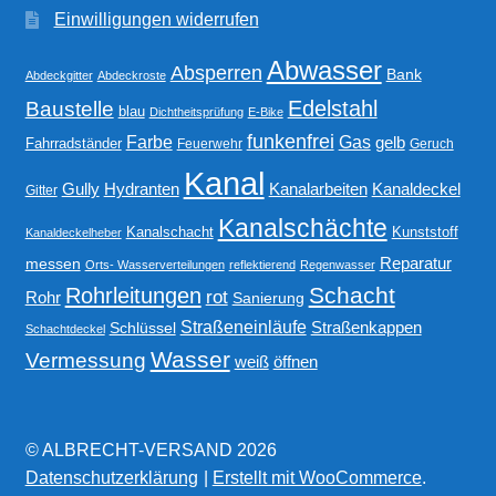
Einwilligungen widerrufen
Abwasser
Absperren
Bank
Abdeckgitter
Abdeckroste
Edelstahl
Baustelle
blau
Dichtheitsprüfung
E-Bike
funkenfrei
Gas
Farbe
gelb
Fahrradständer
Feuerwehr
Geruch
Kanal
Gully
Kanalarbeiten
Hydranten
Kanaldeckel
Gitter
Kanalschächte
Kanalschacht
Kunststoff
Kanaldeckelheber
Reparatur
messen
Orts- Wasserverteilungen
reflektierend
Regenwasser
Schacht
Rohrleitungen
rot
Rohr
Sanierung
Straßeneinläufe
Straßenkappen
Schlüssel
Schachtdeckel
Wasser
Vermessung
weiß
öffnen
© ALBRECHT-VERSAND 2026
Datenschutzerklärung
Erstellt mit WooCommerce
.