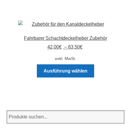
Fahrbarer Schachtdeckelheber Zubehör
42,00
€
–
63,50
€
exkl. MwSt.
Dieses
Ausführung wählen
Produkt
weist
mehrere
Varianten
auf.
Die
Optionen
können