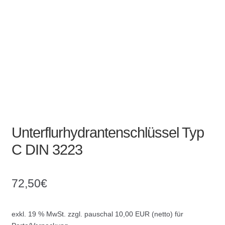
Absperrpfosten
Arbeitskleidung
Baulampen
Baustellenbedarf
Funkenfreies Werkzeug
Unterflurhydrantenschlüssel Typ
C DIN 3223
GaLaBau
Hinweisschilder
72,50
€
Kanalisation
exkl. 19 % MwSt.
zzgl. pauschal 10,00 EUR (netto) für