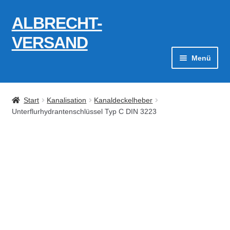
ALBRECHT-
Zur
Zum
Navigation
Inhalt
VERSAND
springen
springen
Menü
Zahlungsarten
Start
Kanalisation
Kanaldeckelheber
AGB
Unterflurhydrantenschlüssel Typ C DIN 3223
Widerrufsbelehrung
Kontakt
Datenschutzerklärung
Impressum