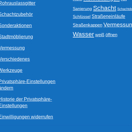
Rohrauslassgitter
Schacht
Sanierung
Schachtde
Schachtzubehör
Straßeneinläufe
Schlüssel
Vermessu
Straßenkappen
Sonderaktionen
Wasser
weiß
öffnen
Stadtmöblierung
Vermessung
Verschiedenes
Werkzeuge
Privatsphäre-Einstellungen
ändern
Historie der Privatsphäre-
Einstellungen
Einwilligungen widerrufen