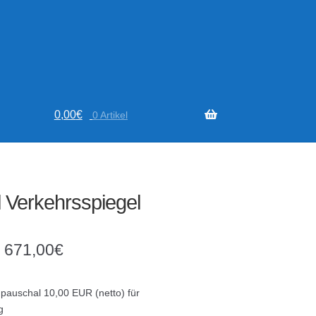
0,00
€
0 Artikel
l Verkehrsspiegel
–
671,00
€
 pauschal 10,00 EUR (netto) für
g