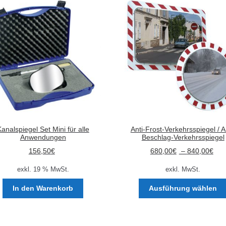
analspiegel Set Mini für alle
Anti-Frost-Verkehrsspiegel / A
Anwendungen
Beschlag-Verkehrsspiegel
156,50
€
680,00
€
–
840,00
€
exkl. 19 % MwSt.
exkl. MwSt.
In den Warenkorb
Ausführung wählen