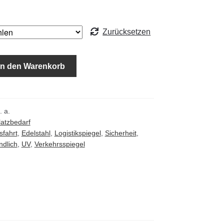
Zurücksetzen
In den Warenkorb
l
. a.
latzbedarf
sfahrt
,
Edelstahl
,
Logistikspiegel
,
Sicherheit
,
ndlich
,
UV
,
Verkehrsspiegel