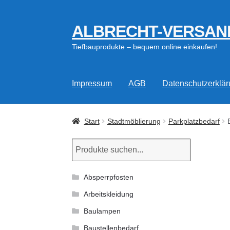
ALBRECHT-VERSAN
Zur
Zum
Navigation
Inhalt
Tiefbauprodukte – bequem online einkaufen!
springen
springen
Impressum
AGB
Datenschutzerklä
Start
Stadtmöblierung
Parkplatzbedarf
Absperrpfosten
Arbeitskleidung
Baulampen
Baustellenbedarf