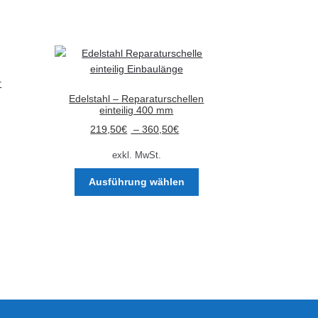
Varianten
auf.
Die
Optionen
können
auf
r
der
Edelstahl – Reparaturschellen
einteilig 400 mm
Produktseite
gewählt
219,50
€
–
360,50
€
werden
exkl. MwSt.
Dieses
Ausführung wählen
Produkt
weist
mehrere
Varianten
auf.
Die
Optionen
können
auf