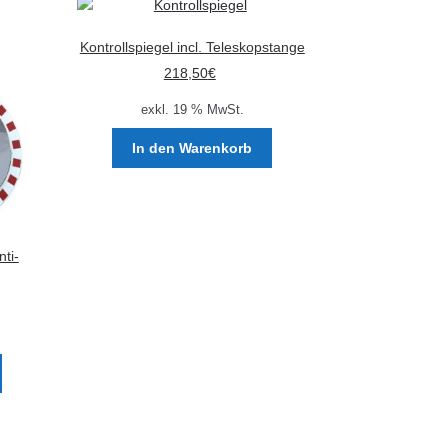
Kontrollspiegel incl. Teleskopstange
218,50
€
exkl. 19 % MwSt.
In den Warenkorb
nti-
Dieses
Produkt
weist
mehrere