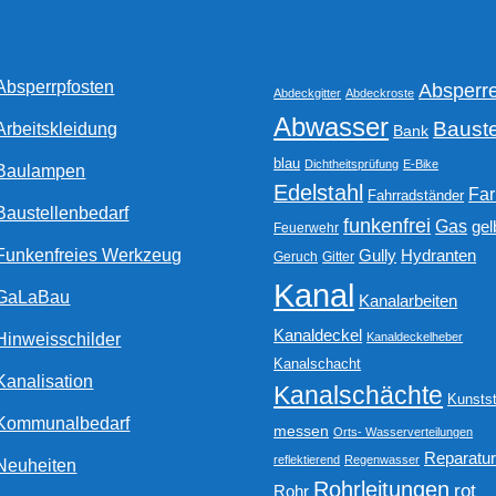
Absperrpfosten
Absperr
Abdeckgitter
Abdeckroste
Abwasser
Bauste
Arbeitskleidung
Bank
blau
Dichtheitsprüfung
E-Bike
Baulampen
Edelstahl
Fa
Fahrradständer
Baustellenbedarf
funkenfrei
Gas
gel
Feuerwehr
Funkenfreies Werkzeug
Gully
Hydranten
Geruch
Gitter
Kanal
GaLaBau
Kanalarbeiten
Kanaldeckel
Hinweisschilder
Kanaldeckelheber
Kanalschacht
Kanalisation
Kanalschächte
Kunstst
Kommunalbedarf
messen
Orts- Wasserverteilungen
Reparatu
reflektierend
Regenwasser
Neuheiten
Rohrleitungen
rot
Rohr