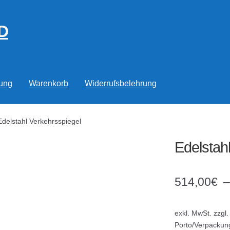
D
rung
Warenkorb
Widerrufsbelehrung
Edelstahl Verkehrsspiegel
Edelstah
514,00
€
exkl. MwSt.
zzgl.
Porto/Verpackun