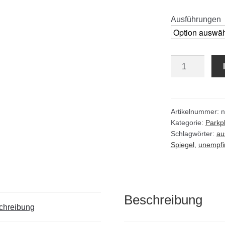
Ausführungen
Edelstahl
Verkehrsspiege
Menge
Artikelnummer:
n
Kategorie:
Parkp
Schlagwörter:
au
Spiegel
,
unempfi
Beschreibung
chreibung