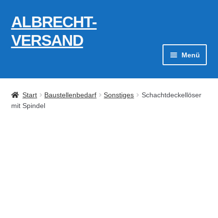
ALBRECHT-
Zur
Zum
Navigation
Inhalt
VERSAND
springen
springen
Menü
Zahlungsarten
Start
Baustellenbedarf
Sonstiges
Schachtdeckellöser
AGB
mit Spindel
Widerrufsbelehrung
Kontakt
Datenschutzerklärung
Impressum