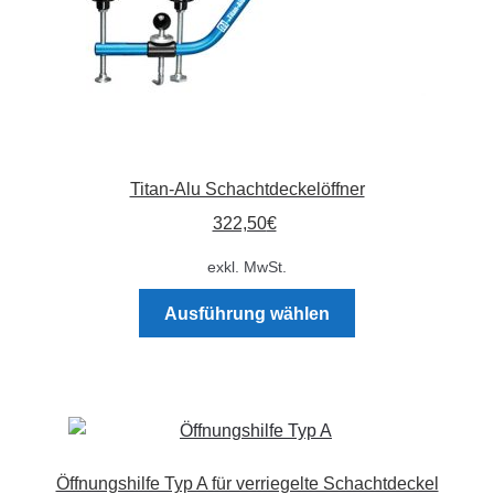
Titan-Alu Schachtdeckelöffner
322,50
€
exkl. MwSt.
Dieses
Ausführung wählen
Produkt
weist
mehrere
Varianten
auf.
Die
Öffnungshilfe Typ A für verriegelte Schachtdeckel