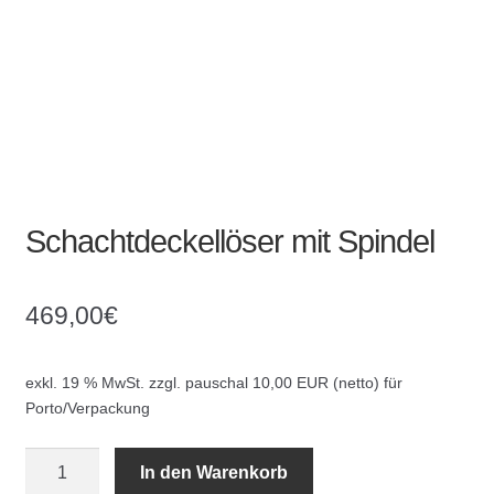
Kommunalbedarf
Neuheiten
Rohrauslassgitter
Schachtzubehör
Schachtdeckellöser mit Spindel
Sonderaktionen
Stadtmöblierung
469,00
€
Vermessung
exkl. 19 % MwSt.
zzgl. pauschal 10,00 EUR (netto) für
Porto/Verpackung
Verschiedenes
Schachtdeckellöser
In den Warenkorb
Werkzeuge
mit