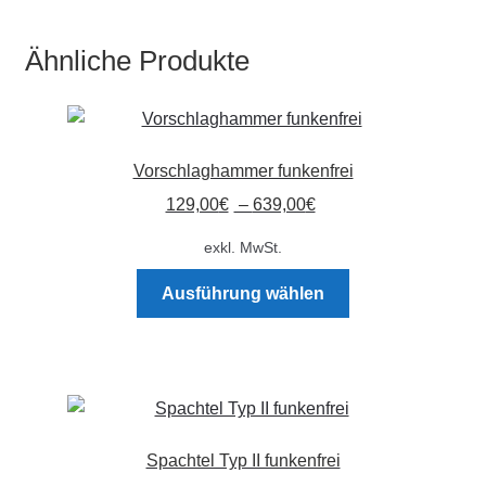
Ähnliche Produkte
Vorschlaghammer funkenfrei
129,00
€
–
639,00
€
exkl. MwSt.
Dieses
Ausführung wählen
Produkt
weist
mehrere
Varianten
auf.
Die
Spachtel Typ II funkenfrei
Optionen