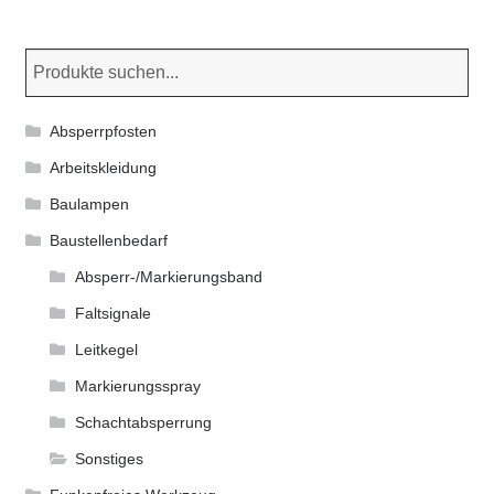
auf.
Die
Optionen
können
Absperrpfosten
auf
der
Arbeitskleidung
Produktseite
Baulampen
gewählt
Baustellenbedarf
werden
Absperr-/Markierungsband
Faltsignale
Leitkegel
Markierungsspray
Schachtabsperrung
Sonstiges