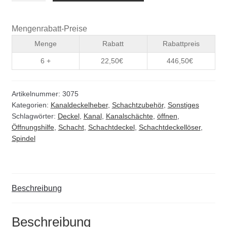
Spindel
Menge
Mengenrabatt-Preise
Menge
Rabatt
Rabattpreis
6 +
22,50
€
446,50
€
Artikelnummer:
3075
Kategorien:
Kanaldeckelheber
,
Schachtzubehör
,
Sonstiges
Schlagwörter:
Deckel
,
Kanal
,
Kanalschächte
,
öffnen
,
Öffnungshilfe
,
Schacht
,
Schachtdeckel
,
Schachtdeckellöser
,
Spindel
Beschreibung
Beschreibung