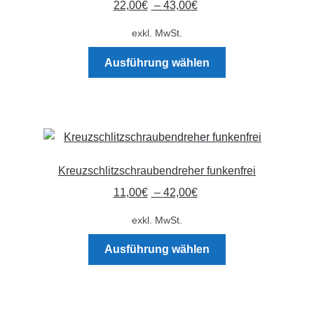
22,00
€
–
43,00
€
können
auf
exkl. MwSt.
der
Dieses
Produktseite
Ausführung wählen
Produkt
gewählt
weist
werden
mehrere
Varianten
auf.
Die
Kreuzschlitzschraubendreher funkenfrei
Optionen
11,00
€
–
42,00
€
können
auf
exkl. MwSt.
der
Dieses
Produktseite
Ausführung wählen
Produkt
gewählt
weist
werden
mehrere
Varianten