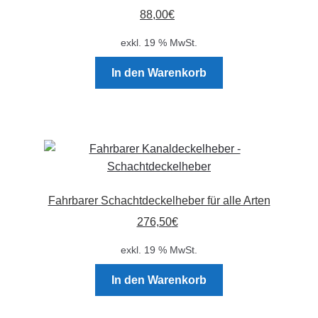
Optionen
88,00
€
können
auf
exkl. 19 % MwSt.
der
Produktseite
In den Warenkorb
gewählt
werden
Fahrbarer Schachtdeckelheber für alle Arten
276,50
€
exkl. 19 % MwSt.
In den Warenkorb