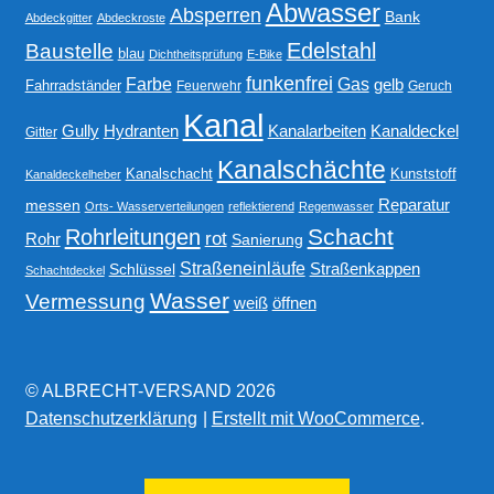
Abwasser
Absperren
Bank
Abdeckgitter
Abdeckroste
Edelstahl
Baustelle
blau
Dichtheitsprüfung
E-Bike
funkenfrei
Gas
Farbe
gelb
Fahrradständer
Feuerwehr
Geruch
Kanal
Gully
Kanalarbeiten
Hydranten
Kanaldeckel
Gitter
Kanalschächte
Kanalschacht
Kunststoff
Kanaldeckelheber
Reparatur
messen
Orts- Wasserverteilungen
reflektierend
Regenwasser
Schacht
Rohrleitungen
rot
Rohr
Sanierung
Straßeneinläufe
Straßenkappen
Schlüssel
Schachtdeckel
Wasser
Vermessung
weiß
öffnen
© ALBRECHT-VERSAND 2026
Datenschutzerklärung
Erstellt mit WooCommerce
.