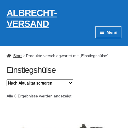
ALBRECHT-
Zur
Zum
Navigation
Inhalt
VERSAND
springen
springen
Menü
Zahlungsarten
Start
Produkte verschlagwortet mit „Einstiegshülse“
AGB
Einstiegshülse
Widerrufsbelehrung
Kontakt
Nach
Alle 6 Ergebnisse werden angezeigt
Aktualität
Datenschutzerklärung
sortiert
Impressum