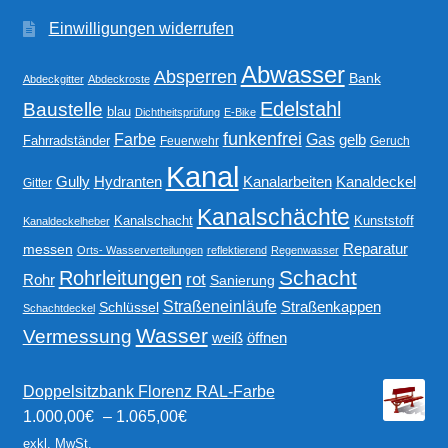
Einwilligungen widerrufen
Abwasser
Absperren
Bank
Abdeckgitter
Abdeckroste
Edelstahl
Baustelle
blau
Dichtheitsprüfung
E-Bike
funkenfrei
Gas
Farbe
gelb
Fahrradständer
Feuerwehr
Geruch
Kanal
Gully
Kanalarbeiten
Hydranten
Kanaldeckel
Gitter
Kanalschächte
Kanalschacht
Kunststoff
Kanaldeckelheber
Reparatur
messen
Orts- Wasserverteilungen
reflektierend
Regenwasser
Schacht
Rohrleitungen
rot
Rohr
Sanierung
Straßeneinläufe
Straßenkappen
Schlüssel
Schachtdeckel
Wasser
Vermessung
weiß
öffnen
Doppelsitzbank Florenz RAL-Farbe
1.000,00
€
–
1.065,00
€
exkl. MwSt.