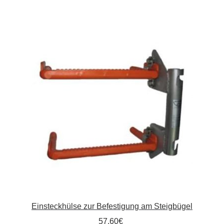
Kommunalbedarf
Neuheiten
Rohrauslassgitter
Schachtzubehör
Sonderaktionen
Stadtmöblierung
Vermessung
Verschiedenes
Einsteckhülse zur Befestigung am Steigbügel
Werkzeuge
57,60
€