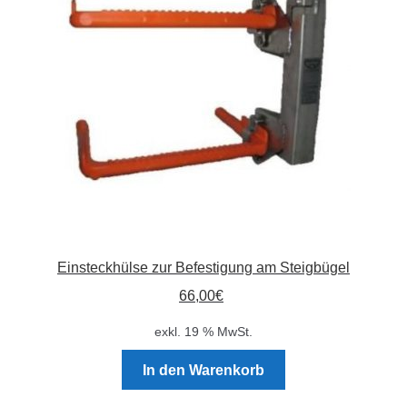
Absperrpfosten
Arbeitskleidung
Baulampen
Baustellenbedarf
Funkenfreies Werkzeug
Einsteckhülse zur Befestigung am Steigbügel
GaLaBau
66,00
€
Hinweisschilder
exkl. 19 % MwSt.
Kanalisation
In den Warenkorb