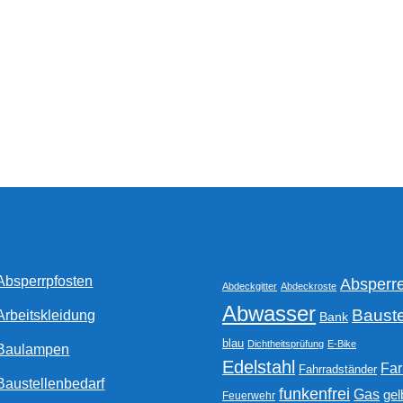
Optionen
können
auf
der
Produktseite
gewählt
werden
Absperrpfosten
Absperr
Abdeckgitter
Abdeckroste
Abwasser
Bauste
Arbeitskleidung
Bank
blau
Dichtheitsprüfung
E-Bike
Baulampen
Edelstahl
Fa
Fahrradständer
Baustellenbedarf
funkenfrei
Gas
gel
Feuerwehr