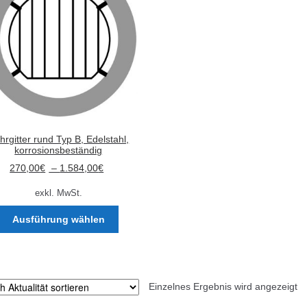
hrgitter rund Typ B, Edelstahl,
korrosionsbeständig
270,00
€
–
1.584,00
€
exkl. MwSt.
Dieses
Ausführung wählen
Produkt
weist
mehrere
Varianten
Einzelnes Ergebnis wird angezeigt
auf.
Die