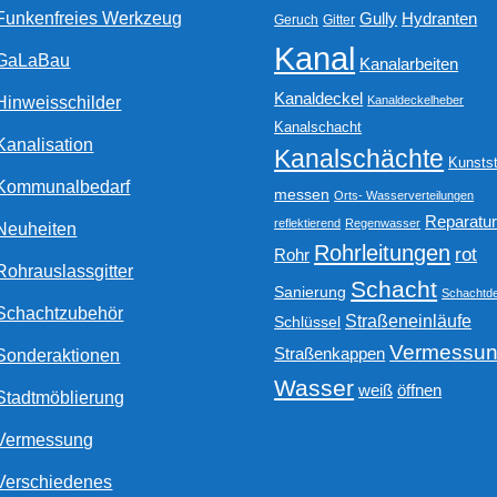
Funkenfreies Werkzeug
Gully
Hydranten
Geruch
Gitter
Kanal
GaLaBau
Kanalarbeiten
Kanaldeckel
Hinweisschilder
Kanaldeckelheber
Kanalschacht
Kanalisation
Kanalschächte
Kunstst
Kommunalbedarf
messen
Orts- Wasserverteilungen
Reparatu
reflektierend
Regenwasser
Neuheiten
Rohrleitungen
rot
Rohr
Rohrauslassgitter
Schacht
Sanierung
Schachtde
Schachtzubehör
Straßeneinläufe
Schlüssel
Vermessu
Straßenkappen
Sonderaktionen
Wasser
weiß
öffnen
Stadtmöblierung
Vermessung
Verschiedenes