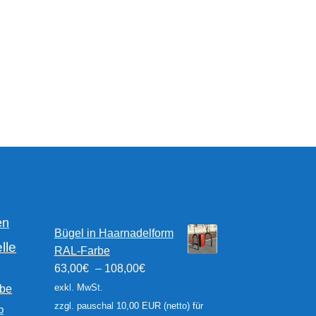
en
Bügel in Haarnadelform
lle
RAL-Farbe
63,00
€
–
108,00
€
exkl. MwSt.
rbe
zzgl. pauschal 10,00 EUR (netto) für
b