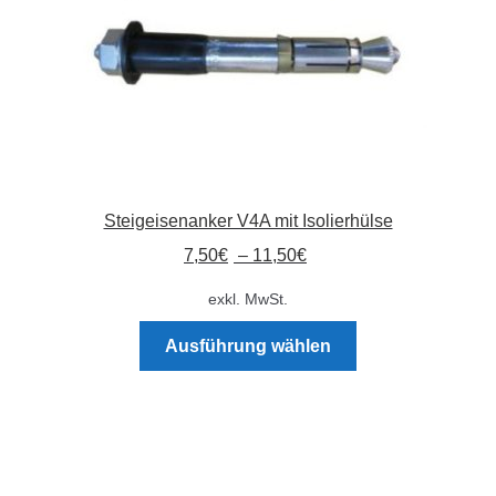
Steigeisenanker V4A mit Isolierhülse
7,50
€
–
11,50
€
exkl. MwSt.
Dieses
Ausführung wählen
Produkt
weist
mehrere
Varianten
auf.