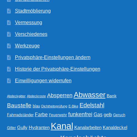
Stadtmöblierung
Vermessung
Verschiedenes
Werkzeuge
Privatsphäre-Einstellungen ändern
Historie der Privatsphäre-Einstellungen
Einwilligungen widerrufen
Abwasser
Absperren
Bank
Abdeckgitter
Abdeckroste
Edelstahl
Baustelle
blau
Dichtheitsprüfung
E-Bike
funkenfrei
Gas
Farbe
gelb
Fahrradständer
Feuerwehr
Geruch
Kanal
Gully
Kanalarbeiten
Hydranten
Kanaldeckel
Gitter