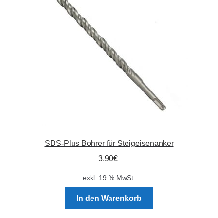
Absperrpfosten
Arbeitskleidung
Baulampen
Baustellenbedarf
Funkenfreies Werkzeug
SDS-Plus Bohrer für Steigeisenanker
GaLaBau
3,90
€
Hinweisschilder
exkl. 19 % MwSt.
Kanalisation
In den Warenkorb