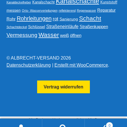
Kanalschächte
Kanalschacht
Kunststoff
Kanaldeckelheber
Reparatur
messen
Orts- Wasserverteilungen
reflektierend
Regenwasser
Schacht
Rohrleitungen
rot
Rohr
Sanierung
Straßeneinläufe
Straßenkappen
Schlüssel
Schachtdeckel
Wasser
Vermessung
weiß
öffnen
© ALBRECHT-VERSAND 2026
Datenschutzerklärung
Erstellt mit WooCommerce
.
Vertrag widerrufen
Alle Preise exkl. der gesetzlichen MwSt.
0