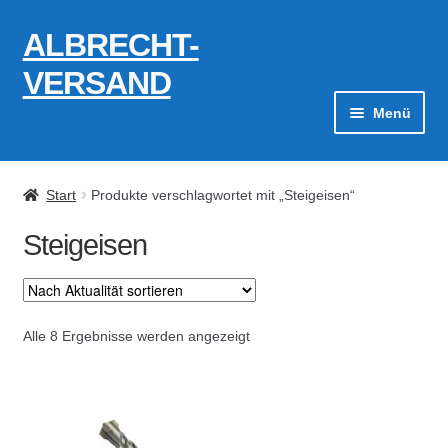
ALBRECHT-
Zur
Zum
Navigation
Inhalt
VERSAND
springen
springen
Menü
Zahlungsarten
Start
Produkte verschlagwortet mit „Steigeisen“
AGB
Steigeisen
Widerrufsbelehrung
Kontakt
Nach
Alle 8 Ergebnisse werden angezeigt
Aktualität
Datenschutzerklärung
sortiert
Impressum