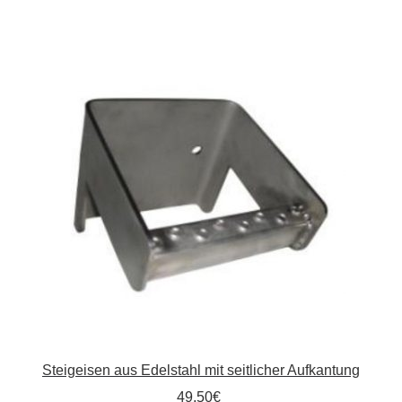
Kommunalbedarf
Neuheiten
Rohrauslassgitter
Schachtzubehör
Sonderaktionen
Stadtmöblierung
Vermessung
Verschiedenes
Steigeisen aus Edelstahl mit seitlicher Aufkantung
Werkzeuge
49,50
€