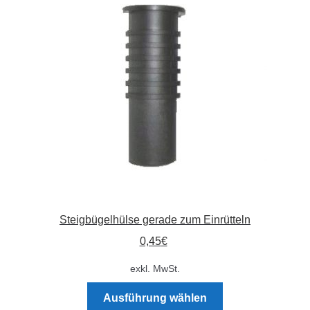
Die
Optionen
können
auf
der
Produktseite
gewählt
werden
Steigbügelhülse gerade zum Einrütteln
0,45
€
exkl. MwSt.
Dieses
Ausführung wählen
Produkt