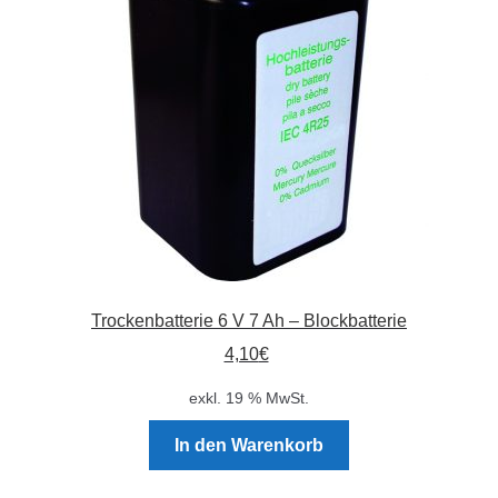
können
auf
der
Produktseite
gewählt
werden
Trockenbatterie 6 V 7 Ah – Blockbatterie
4,10
€
exkl. 19 % MwSt.
In den Warenkorb