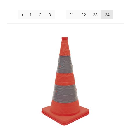
Aktualität
Absperrpfosten
sortiert
1
2
3
…
21
22
23
24
Arbeitskleidung
Baulampen
Baustellenbedarf
Funkenfreies Werkzeug
GaLaBau
Hinweisschilder
Kanalisation