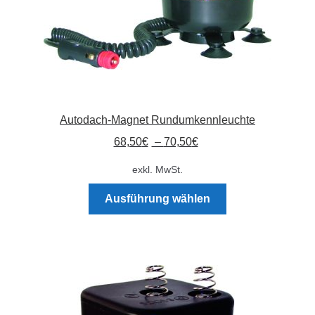
Autodach-Magnet Rundumkennleuchte
68,50
€
–
70,50
€
exkl. MwSt.
Dieses
Ausführung wählen
Produkt
weist
mehrere
Varianten
auf.
Die
Optionen