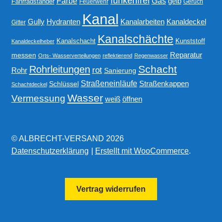
funkenfrei
Gas
Farbe
gelb
Fahrradständer
Feuerwehr
Geruch
Kanal
Gully
Kanalarbeiten
Hydranten
Kanaldeckel
Gitter
Kanalschächte
Kanalschacht
Kunststoff
Kanaldeckelheber
Reparatur
messen
Orts- Wasserverteilungen
reflektierend
Regenwasser
Schacht
Rohrleitungen
rot
Rohr
Sanierung
Straßeneinläufe
Straßenkappen
Schlüssel
Schachtdeckel
Wasser
Vermessung
weiß
öffnen
© ALBRECHT-VERSAND 2026
Datenschutzerklärung
Erstellt mit WooCommerce
.
Vertrag widerrufen