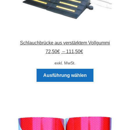
werden
Schlauchbrücke aus verstärktem Vollgummi
72,50
€
–
111,50
€
exkl. MwSt.
Dieses
Ausführung wählen
Produkt
weist
mehrere
Varianten
auf.
Die
Optionen