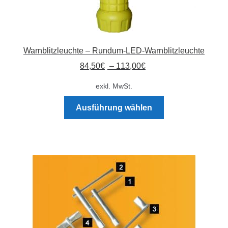
Warnblitzleuchte – Rundum-LED-Warnblitzleuchte
84,50
€
–
113,00
€
exkl. MwSt.
Dieses
Ausführung wählen
Produkt
weist
mehrere
Varianten
auf.
Die
Optionen
können
auf