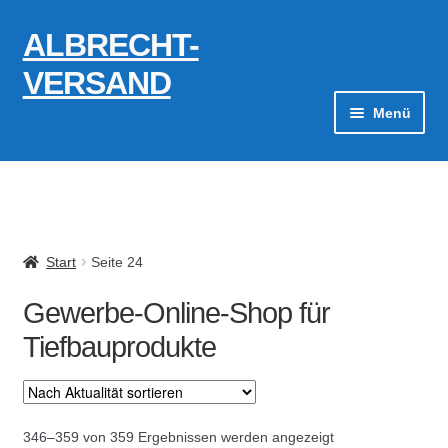
ALBRECHT-
Zur
Zum
Navigation
Inhalt
VERSAND
springen
springen
Menü
Zahlungsarten
AGB
Start
Seite 24
Widerrufsbelehrung
Gewerbe-Online-Shop für
Kontakt
Tiefbauprodukte
Datenschutzerklärung
Impressum
Nach
346–359 von 359 Ergebnissen werden angezeigt