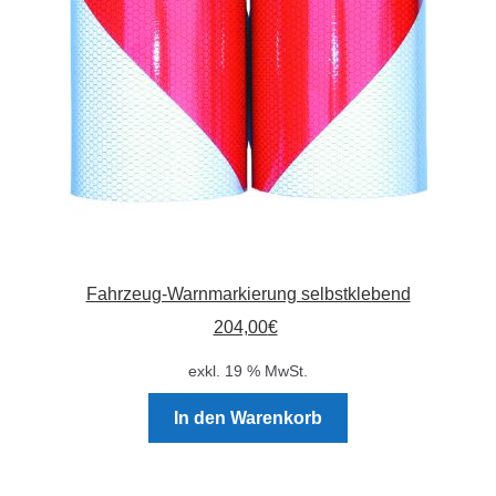
können
auf
der
Produktseite
gewählt
werden
Fahrzeug-Warnmarkierung selbstklebend
204,00
€
exkl. 19 % MwSt.
In den Warenkorb