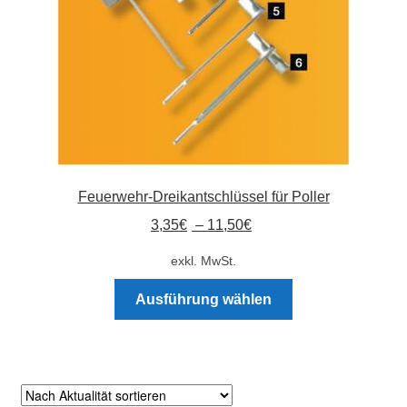
der
Produktseite
gewählt
werden
Feuerwehr-Dreikantschlüssel für Poller
3,35
€
–
11,50
€
exkl. MwSt.
Dieses
Ausführung wählen
Produkt
weist
mehrere
Varianten
auf.