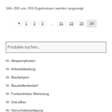
Die
Nach
346–359 von 359 Ergebnissen werden angezeigt
Optionen
Aktualität
können
sortiert
1
2
3
…
21
22
23
24
auf
der
Produktseite
gewählt
werden
Absperrpfosten
Arbeitskleidung
Baulampen
Baustellenbedarf
Funkenfreies Werkzeug
GaLaBau
Geruchsbeseitigung