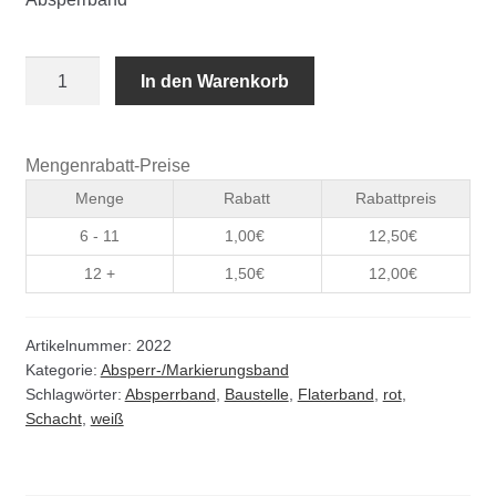
Kommunalbedarf
Neuheiten
Absperrband
In den Warenkorb
rotweiss
Reißfest
Rohrauslassgitter
Menge
Mengenrabatt-Preise
Schachtzubehör
Menge
Rabatt
Rabattpreis
6 - 11
1,00
€
12,50
€
Sonderaktionen
12 +
1,50
€
12,00
€
Stadtmöblierung
Artikelnummer:
2022
Vermessung
Kategorie:
Absperr-/Markierungsband
Schlagwörter:
Absperrband
,
Baustelle
,
Flaterband
,
rot
,
Verschiedenes
Schacht
,
weiß
Werkzeuge