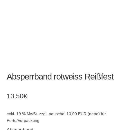
Absperrpfosten
Arbeitskleidung
Baulampen
Baustellenbedarf
Funkenfreies Werkzeug
Absperrband rotweiss Reißfest
GaLaBau
13,50
€
Hinweisschilder
exkl. 19 % MwSt.
zzgl. pauschal 10,00 EUR (netto) für
Kanalisation
Porto/Verpackung
Absperrband