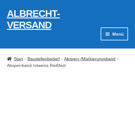
ALBRECHT-
Zur
Zum
Navigation
Inhalt
VERSAND
springen
springen
Menü
Zahlungsarten
Start
Baustellenbedarf
Absperr-/Markierungsband
AGB
Absperrband rotweiss Reißfest
Widerrufsbelehrung
Kontakt
Datenschutzerklärung
Impressum