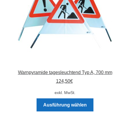
Warnpyramide tagesleuchtend Typ A, 700 mm
124,50
€
exkl. MwSt.
Dieses
Ausführung wählen
Produkt
weist
mehrere