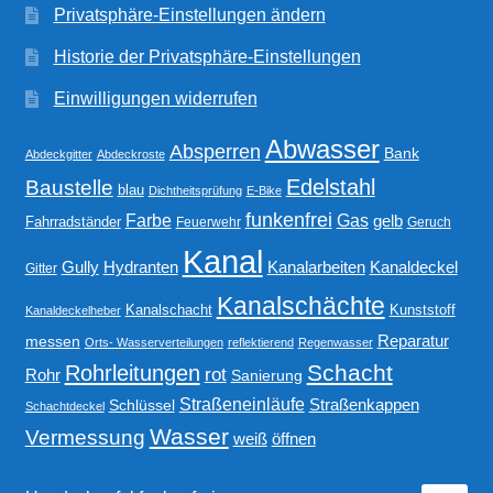
Privatsphäre-Einstellungen ändern
Historie der Privatsphäre-Einstellungen
Einwilligungen widerrufen
Abwasser
Absperren
Bank
Abdeckgitter
Abdeckroste
Edelstahl
Baustelle
blau
Dichtheitsprüfung
E-Bike
funkenfrei
Gas
Farbe
gelb
Fahrradständer
Feuerwehr
Geruch
Kanal
Gully
Kanalarbeiten
Hydranten
Kanaldeckel
Gitter
Kanalschächte
Kanalschacht
Kunststoff
Kanaldeckelheber
Reparatur
messen
Orts- Wasserverteilungen
reflektierend
Regenwasser
Schacht
Rohrleitungen
rot
Rohr
Sanierung
Straßeneinläufe
Straßenkappen
Schlüssel
Schachtdeckel
Wasser
Vermessung
weiß
öffnen