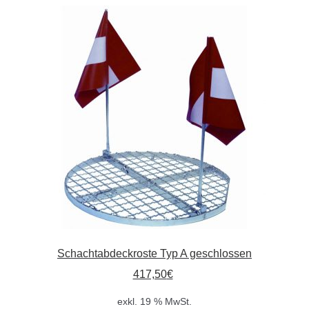
Varianten
auf.
Die
Optionen
können
auf
der
Produktseite
gewählt
werden
Schachtabdeckroste Typ A geschlossen
417,50
€
exkl. 19 % MwSt.