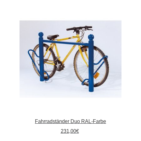
Varianten
auf.
Die
Optionen
können
auf
der
Produktseite
gewählt
werden
Fahrradständer Duo RAL-Farbe
231,00
€