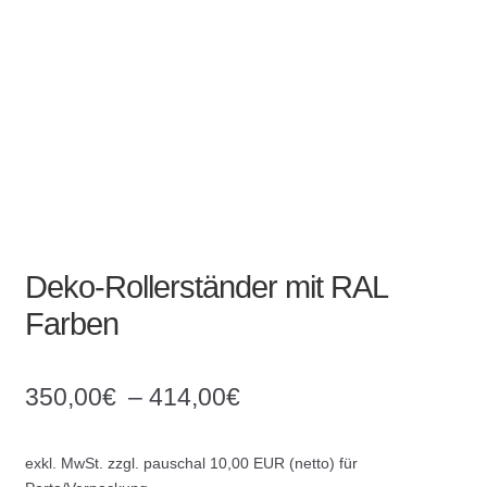
Absperrpfosten
Arbeitskleidung
Baulampen
Baustellenbedarf
Funkenfreies Werkzeug
Deko-Rollerständer mit RAL
Farben
GaLaBau
Hinweisschilder
350,00
€
–
414,00
€
Kanalisation
exkl. MwSt.
zzgl. pauschal 10,00 EUR (netto) für