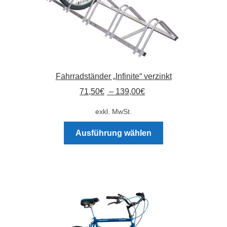
Fahrradständer „Infinite“ verzinkt
71,50
€
–
139,00
€
exkl. MwSt.
Dieses
Ausführung wählen
Produkt
weist
mehrere
Varianten
auf.
Die
Optionen