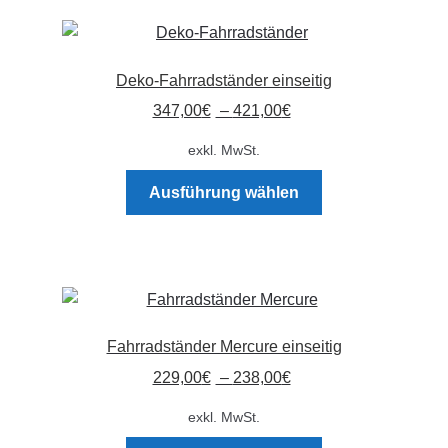
Deko-Fahrradständer einseitig
347,00
€
–
421,00
€
exkl. MwSt.
Dieses
Ausführung wählen
Produkt
weist
mehrere
Varianten
auf.
Die
Fahrradständer Mercure einseitig
Optionen
229,00
€
–
238,00
€
können
auf
exkl. MwSt.
der