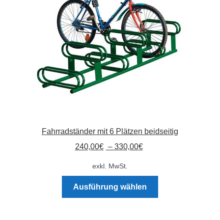
können
auf
der
Produktseite
gewählt
werden
Fahrradständer mit 6 Plätzen beidseitig
240,00
€
–
330,00
€
exkl. MwSt.
Dieses
Ausführung wählen
Produkt
weist
mehrere