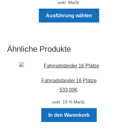
exkl. MwSt.
Dieses
Ausführung wählen
Produkt
weist
mehrere
Varianten
Ähnliche Produkte
auf.
Die
Optionen
können
Fahrradständer 16 Plätze
auf
der
533,00
€
Produktseite
exkl. 19 % MwSt.
gewählt
werden
In den Warenkorb