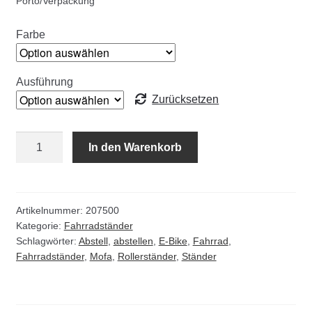
Porto/Verpackung
Kommunalbedarf
Farbe
Neuheiten
Rohrauslassgitter
Ausführung
Zurücksetzen
Schachtzubehör
Deko-
In den Warenkorb
Sonderaktionen
Rollerständer
mit
Stadtmöblierung
RAL
Farben
Artikelnummer:
207500
Kategorie:
Fahrradständer
Vermessung
Menge
Schlagwörter:
Abstell
,
abstellen
,
E-Bike
,
Fahrrad
,
Fahrradständer
,
Mofa
,
Rollerständer
,
Ständer
Verschiedenes
Werkzeuge