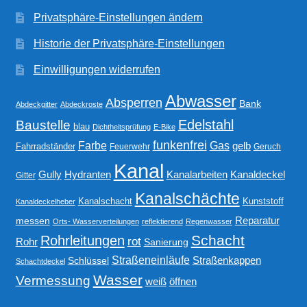
Privatsphäre-Einstellungen ändern
Historie der Privatsphäre-Einstellungen
Einwilligungen widerrufen
Abwasser
Absperren
Bank
Abdeckgitter
Abdeckroste
Edelstahl
Baustelle
blau
Dichtheitsprüfung
E-Bike
funkenfrei
Gas
Farbe
gelb
Fahrradständer
Feuerwehr
Geruch
Kanal
Gully
Kanalarbeiten
Hydranten
Kanaldeckel
Gitter
Kanalschächte
Kanalschacht
Kunststoff
Kanaldeckelheber
Reparatur
messen
Orts- Wasserverteilungen
reflektierend
Regenwasser
Schacht
Rohrleitungen
rot
Rohr
Sanierung
Straßeneinläufe
Straßenkappen
Schlüssel
Schachtdeckel
Wasser
Vermessung
weiß
öffnen