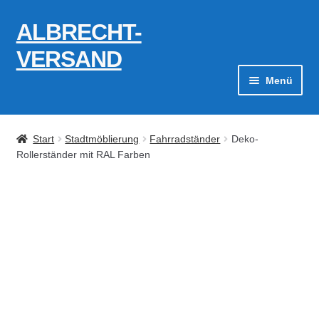
ALBRECHT-
Zur
Zum
Navigation
Inhalt
VERSAND
springen
springen
Menü
Zahlungsarten
Start
Stadtmöblierung
Fahrradständer
Deko-
AGB
Rollerständer mit RAL Farben
Widerrufsbelehrung
Kontakt
Datenschutzerklärung
Impressum