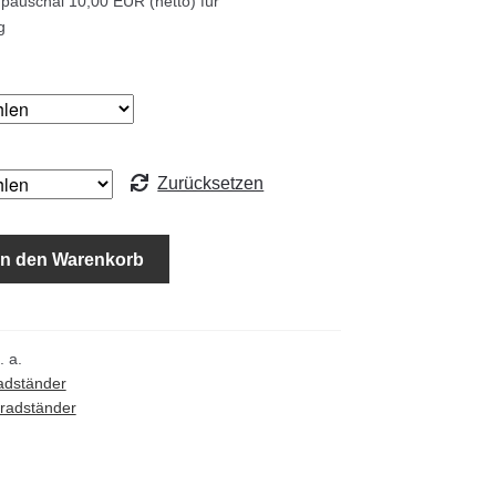
 pauschal 10,00 EUR (netto) für
g
Zurücksetzen
In den Warenkorb
. a.
adständer
radständer