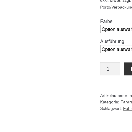
exkl. MwSt.
zzgl.
Porto/Verpackun
Farbe
Ausführung
Deko
Fahrradständer
beidseitig
6-
12
Artikelnummer:
n
Kategorie:
Fahrr
Stellplätze
Schlagwort:
Fahr
Menge