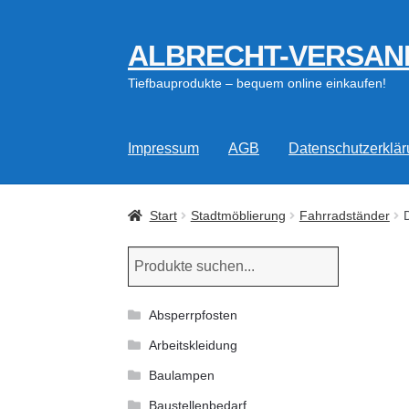
ALBRECHT-VERSAN
Zur
Zum
Navigation
Inhalt
Tiefbauprodukte – bequem online einkaufen!
springen
springen
Impressum
AGB
Datenschutzerklä
Start
Stadtmöblierung
Fahrradständer
Absperrpfosten
Arbeitskleidung
Baulampen
Baustellenbedarf