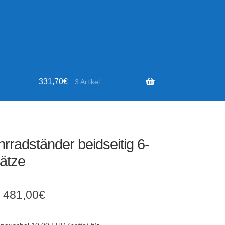
331,70
€
3 Artikel
rradständer beidseitig 6-
lätze
–
481,00
€