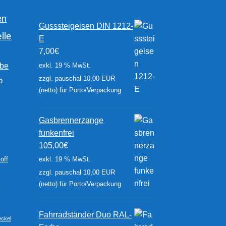
gewählt
en
werden
Gusssteigeisen DIN 1212-
lle
E
7,00
€
exkl. 19 % MwSt.
rbe
zzgl. pauschal 10,00 EUR
b
(netto) für Porto/Verpackung
Gasbrennerzange
funkenfrei
105,00
€
exkl. 19 % MwSt.
off
zzgl. pauschal 10,00 EUR
(netto) für Porto/Verpackung
r
Fahrradständer Duo RAL-
ckel