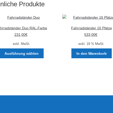
nliche Produkte
auf.
Die
Optionen
können
auf
hrradständer Duo RAL-Farbe
Fahrradständer 16 Plätze
der
231,00
€
533,00
€
Produktseite
gewählt
exkl. MwSt.
exkl. 19 % MwSt.
werden
Dieses
Ausführung wählen
In den Warenkorb
Produkt
weist
mehrere
Varianten
auf.
Die
Optionen
können
auf
der
Produktseite