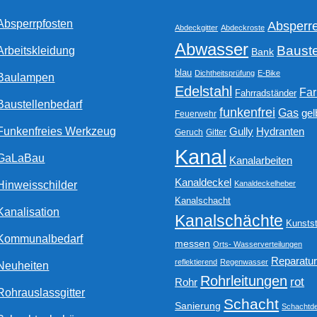
gewählt
Absperrpfosten
Absperr
werden
Abdeckgitter
Abdeckroste
Abwasser
Bauste
Arbeitskleidung
Bank
blau
Dichtheitsprüfung
E-Bike
Baulampen
Edelstahl
Fa
Fahrradständer
Baustellenbedarf
funkenfrei
Gas
gel
Feuerwehr
Funkenfreies Werkzeug
Gully
Hydranten
Geruch
Gitter
Kanal
GaLaBau
Kanalarbeiten
Kanaldeckel
Hinweisschilder
Kanaldeckelheber
Kanalschacht
Kanalisation
Kanalschächte
Kunstst
Kommunalbedarf
messen
Orts- Wasserverteilungen
Reparatu
reflektierend
Regenwasser
Neuheiten
Rohrleitungen
rot
Rohr
Rohrauslassgitter
Schacht
Sanierung
Schachtde