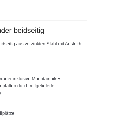
der beidseitig
seitig aus verzinkten Stahl mit Anstrich.
rräder inklusive Mountainbikes
platten durch mitgelieferte
n
llplätze.