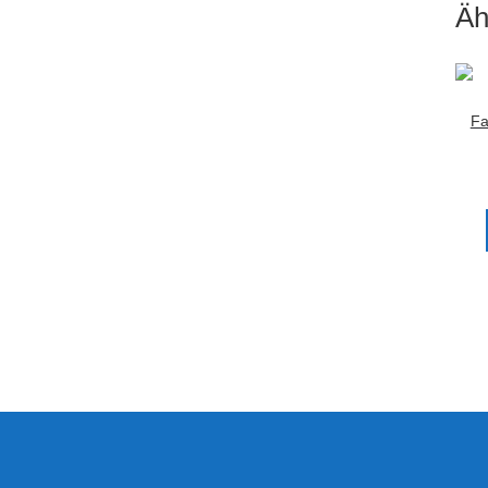
Äh
Fa