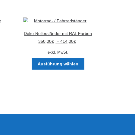
auf.
Die
Optionen
können
auf
Deko-Rollerständer mit RAL Farben
der
350,00
€
–
414,00
€
Produktseite
gewählt
exkl. MwSt.
werden
Dieses
Ausführung wählen
Produkt
weist
mehrere
Varianten
auf.
Die
Optionen
können
auf
der
Produktseite