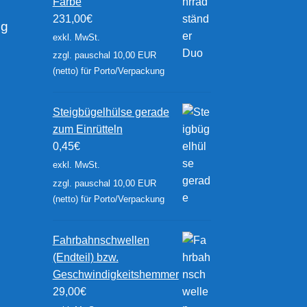
Farbe
231,00
€
ng
exkl. MwSt.
zzgl. pauschal 10,00 EUR
(netto) für Porto/Verpackung
Steigbügelhülse gerade
zum Einrütteln
0,45
€
exkl. MwSt.
zzgl. pauschal 10,00 EUR
(netto) für Porto/Verpackung
Fahrbahnschwellen
(Endteil) bzw.
Geschwindigkeitshemmer
29,00
€