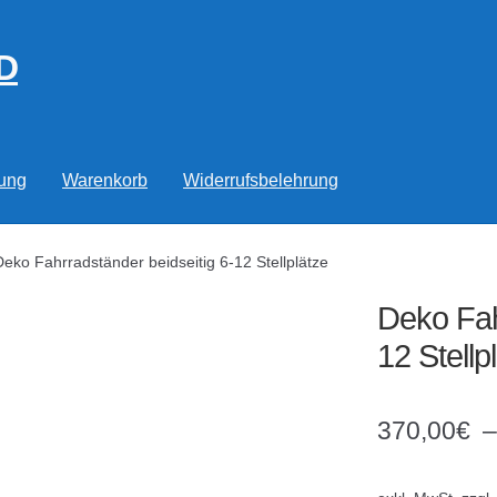
D
rung
Warenkorb
Widerrufsbelehrung
Deko Fahrradständer beidseitig 6-12 Stellplätze
Deko Fah
12 Stellp
370,00
€