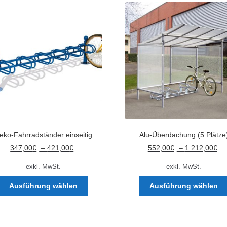
eko-Fahrradständer einseitig
Alu-Überdachung (5 Plätze
347,00
€
–
421,00
€
552,00
€
–
1.212,00
€
exkl. MwSt.
exkl. MwSt.
Dieses
Ausführung wählen
Ausführung wählen
Produkt
weist
mehrere
Varianten