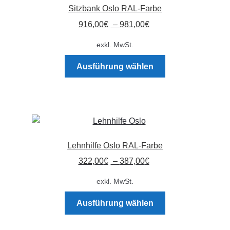
Sitzbank Oslo RAL-Farbe
916,00
€
–
981,00
€
exkl. MwSt.
Dieses
Ausführung wählen
Produkt
weist
mehrere
Varianten
auf.
Die
Lehnhilfe Oslo RAL-Farbe
Optionen
322,00
€
–
387,00
€
können
auf
exkl. MwSt.
der
Dieses
Produktseite
Ausführung wählen
Produkt
gewählt
weist
werden