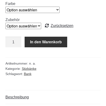
Kommunalbedarf
Farbe
Neuheiten
Zubehör
Zurücksetzen
Rohrauslassgitter
Schachtzubehör
Sitzbank
In den Warenkorb
Oslo
RAL-
Sonderaktionen
Farbe
Menge
Artikelnummer:
n. a.
Stadtmöblierung
Kategorie:
Sitzbänke
Schlagwort:
Bank
Vermessung
Verschiedenes
Beschreibung
Werkzeuge