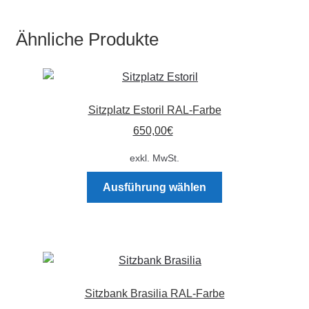
mehrere
Varianten
Ähnliche Produkte
auf.
Die
Optionen
können
Sitzplatz Estoril RAL-Farbe
auf
der
650,00
€
Produktseite
exkl. MwSt.
gewählt
Dieses
werden
Ausführung wählen
Produkt
weist
mehrere
Varianten
auf.
Die
Sitzbank Brasilia RAL-Farbe
Optionen