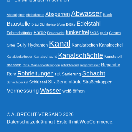
Abwasser
Absperren
Bank
Abdeckgitter
Abdeckroste
Edelstahl
Baustelle
blau
Dichtheitsprüfung
E-Bike
funkenfrei
Gas
Farbe
gelb
Fahrradständer
Feuerwehr
Geruch
Kanal
Gully
Kanalarbeiten
Hydranten
Kanaldeckel
Gitter
Kanalschächte
Kanalschacht
Kunststoff
Kanaldeckelheber
Reparatur
messen
Orts- Wasserverteilungen
reflektierend
Regenwasser
Schacht
Rohrleitungen
rot
Rohr
Sanierung
Straßeneinläufe
Straßenkappen
Schlüssel
Schachtdeckel
Wasser
Vermessung
weiß
öffnen
© ALBRECHT-VERSAND 2026
Datenschutzerklärung
Erstellt mit WooCommerce
.