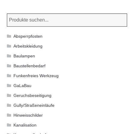
auf.
Die
Optionen
können
Absperrpfosten
auf
der
Arbeitskleidung
Produktseite
Baulampen
gewählt
Baustellenbedarf
werden
Funkenfreies Werkzeug
GaLaBau
Geruchsbeseitigung
Gully/Straßeneinläufe
Hinweisschilder
Kanalisation