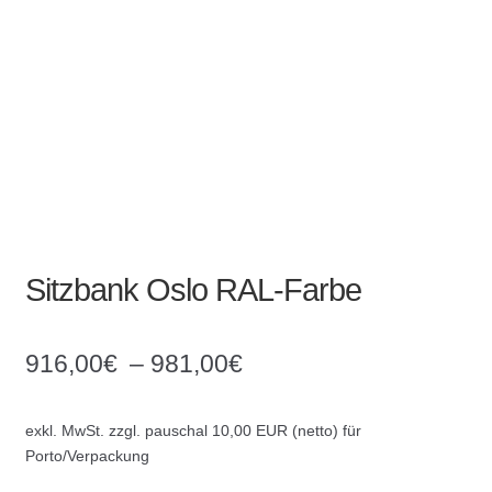
Absperrpfosten
Arbeitskleidung
Baulampen
Baustellenbedarf
Funkenfreies Werkzeug
Sitzbank Oslo RAL-Farbe
GaLaBau
916,00
€
–
981,00
€
Hinweisschilder
exkl. MwSt.
zzgl. pauschal 10,00 EUR (netto) für
Kanalisation
Porto/Verpackung