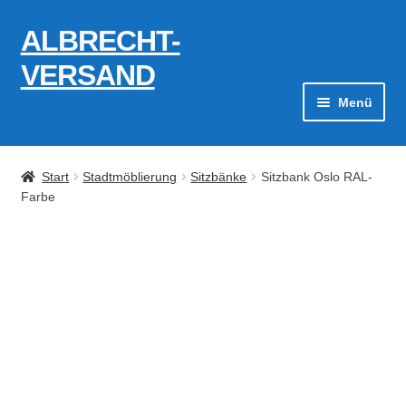
ALBRECHT-
Zur
Zum
Navigation
Inhalt
VERSAND
springen
springen
Menü
Zahlungsarten
Start
Stadtmöblierung
Sitzbänke
Sitzbank Oslo RAL-
AGB
Farbe
Widerrufsbelehrung
Kontakt
Datenschutzerklärung
Impressum