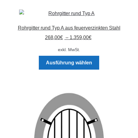
mehrere
Varianten
auf.
Die
Rohrgitter rund Typ A aus feuerverzinkten Stahl
Optionen
268,00
€
–
1.359,00
€
können
auf
exkl. MwSt.
der
Dieses
Produktseite
Ausführung wählen
Produkt
gewählt
weist
werden
mehrere
Varianten
auf.
Die
Optionen
können
auf
der