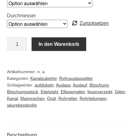
Durchmesser
Zurücksetzen
Ellipsengitter
In den Warenkorb
oval
Typ
C
Edelstahl
Artikelnummer:
n. a.
Kategorien:
Kanalzubehör
,
Rohrauslassgitter
säurebeständig
Schlagwörter:
aufdübeln
,
Auslass
,
Auslauf
,
Böschung
,
Menge
Böschungsstück
,
Edelstahl
,
Ellipsengitter
,
feuerverzinkt
,
Gitter
,
Kanal
,
Mannrechen
,
Oval
,
Rohrgitter
,
Rohrleitungen
,
säurebeständig
Beschreibung