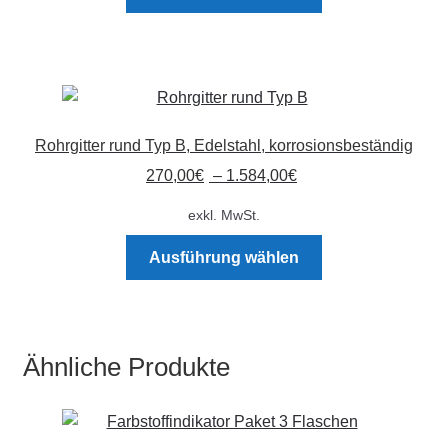
Produkt
weist
mehrere
Varianten
auf.
Die
Rohrgitter rund Typ B, Edelstahl, korrosionsbeständig
Optionen
270,00
€
–
1.584,00
€
können
auf
exkl. MwSt.
der
Dieses
Produktseite
Ausführung wählen
Produkt
gewählt
weist
werden
mehrere
Varianten
Ähnliche Produkte
auf.
Die
Optionen
können