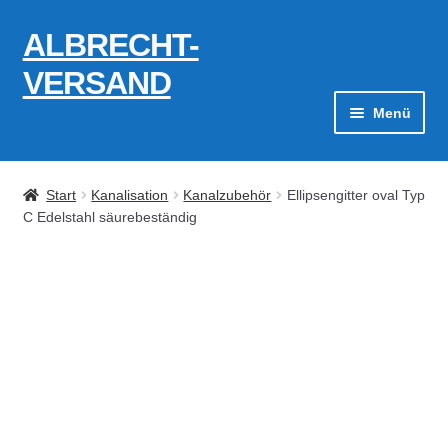
ALBRECHT-
Zur
Zum
Navigation
Inhalt
VERSAND
springen
springen
Menü
Zahlungsarten
Start
Kanalisation
Kanalzubehör
Ellipsengitter oval Typ
AGB
C Edelstahl säurebeständig
Widerrufsbelehrung
Kontakt
Datenschutzerklärung
Impressum