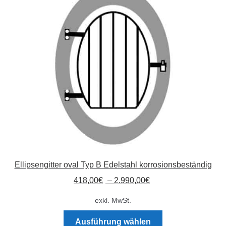
Die
Optionen
können
auf
der
Produktseite
gewählt
werden
Ellipsengitter oval Typ B Edelstahl korrosionsbeständig
418,00
€
–
2.990,00
€
exkl. MwSt.
Dieses
Ausführung wählen