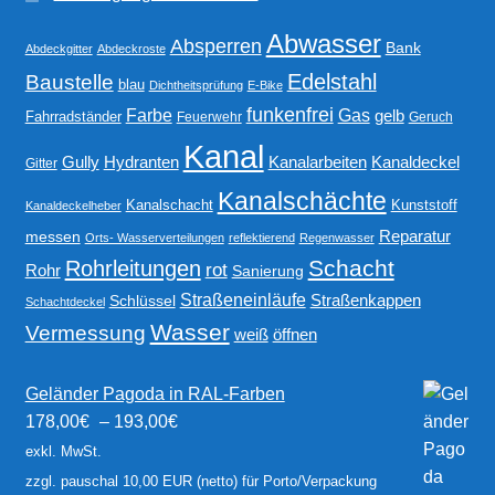
Abwasser
Absperren
Bank
Abdeckgitter
Abdeckroste
Edelstahl
Baustelle
blau
Dichtheitsprüfung
E-Bike
funkenfrei
Gas
Farbe
gelb
Fahrradständer
Feuerwehr
Geruch
Kanal
Gully
Kanalarbeiten
Hydranten
Kanaldeckel
Gitter
Kanalschächte
Kanalschacht
Kunststoff
Kanaldeckelheber
Reparatur
messen
Orts- Wasserverteilungen
reflektierend
Regenwasser
Schacht
Rohrleitungen
rot
Rohr
Sanierung
Straßeneinläufe
Straßenkappen
Schlüssel
Schachtdeckel
Wasser
Vermessung
weiß
öffnen
Geländer Pagoda in RAL-Farben
178,00
€
–
193,00
€
exkl. MwSt.
zzgl. pauschal 10,00 EUR (netto) für Porto/Verpackung