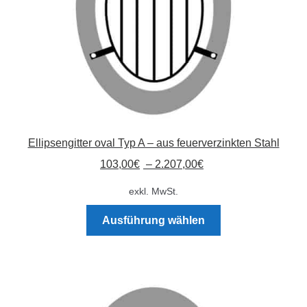
Produktseite
gewählt
werden
Ellipsengitter oval Typ A – aus feuerverzinkten Stahl
103,00
€
–
2.207,00
€
exkl. MwSt.
Dieses
Ausführung wählen
Produkt
weist
mehrere
Varianten
auf.