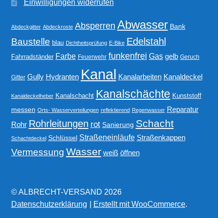
Einwilligungen widerrufen
Abwasser
Absperren
Bank
Abdeckgitter
Abdeckroste
Edelstahl
Baustelle
blau
Dichtheitsprüfung
E-Bike
funkenfrei
Gas
Farbe
gelb
Fahrradständer
Feuerwehr
Geruch
Kanal
Gully
Kanalarbeiten
Hydranten
Kanaldeckel
Gitter
Kanalschächte
Kanalschacht
Kunststoff
Kanaldeckelheber
Reparatur
messen
Orts- Wasserverteilungen
reflektierend
Regenwasser
Schacht
Rohrleitungen
rot
Rohr
Sanierung
Straßeneinläufe
Straßenkappen
Schlüssel
Schachtdeckel
Wasser
Vermessung
weiß
öffnen
© ALBRECHT-VERSAND 2026
Datenschutzerklärung
Erstellt mit WooCommerce
.