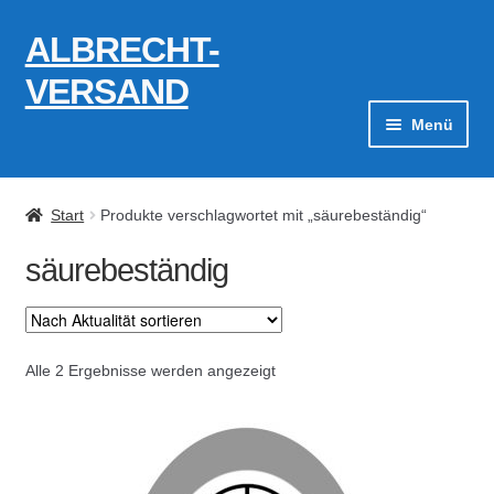
ALBRECHT-
Zur
Zum
Navigation
Inhalt
VERSAND
springen
springen
Menü
Zahlungsarten
Start
Produkte verschlagwortet mit „säurebeständig“
AGB
säurebeständig
Widerrufsbelehrung
Kontakt
Nach
Alle 2 Ergebnisse werden angezeigt
Aktualität
Datenschutzerklärung
sortiert
Impressum