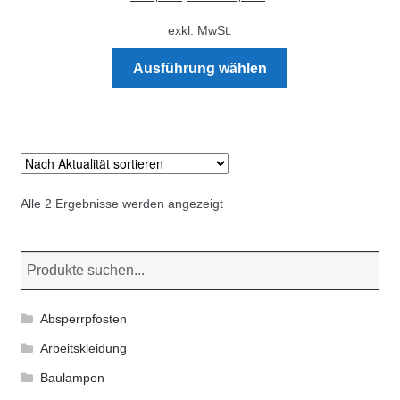
exkl. MwSt.
Dieses
Ausführung wählen
Produkt
weist
mehrere
Varianten
auf.
Die
Nach
Alle 2 Ergebnisse werden angezeigt
Optionen
Aktualität
können
sortiert
auf
der
Produktseite
Absperrpfosten
gewählt
Arbeitskleidung
werden
Baulampen