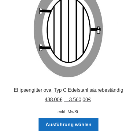
Absperrpfosten
Arbeitskleidung
Baulampen
Baustellenbedarf
Funkenfreies Werkzeug
Ellipsengitter oval Typ C Edelstahl säurebeständig
GaLaBau
438,00
€
–
3.560,00
€
Hinweisschilder
exkl. MwSt.
Dieses
Kanalisation
Ausführung wählen
Produkt
weist